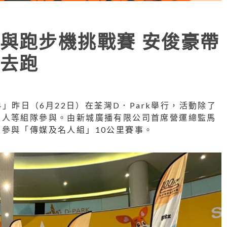
與跑步機挑戰賽 安俊豪帶
去跑
4」昨日（6月22日）在荃灣D．Park舉行，活動除了
名人等組隊參與。由新城廣播有限公司首席營運總監馬
參與「傳媒及名人組」10公里賽事。