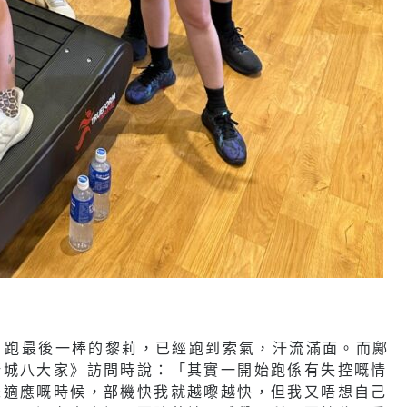
事，跑最後一棒的黎莉，已經跑到索氣，汗流滿面。而鄺
新城八大家》訪問時說：「其實一開始跑係有失控嘅情
未適應嘅時候，部機快我就越嚟越快，但我又唔想自己