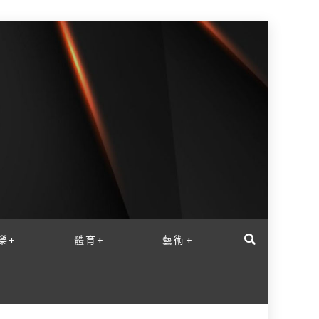
樂+
體育+
藝術+