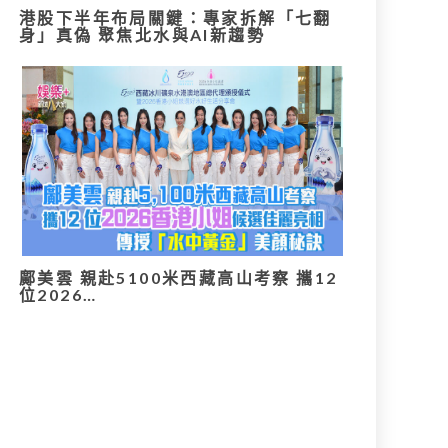
港股下半年布局關鍵：專家拆解「七翻
身」真偽 聚焦北水與AI新趨勢
鄺美雲 親赴5100米西藏高山考察 攜12
位2026…