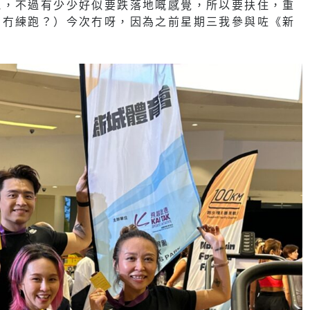
跑，不過有少少好似要跌落地嘅感覺，所以要扶住，重
有冇練跑？）今次冇呀，因為之前星期三我參與咗《新
」