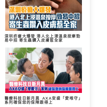
深圳疥瘡大爆發 港人北上浸溫泉按摩勁
易中招 寄生蟲鑽入皮膚惹全家
醫療科技日新月異 AXA安盛「愛唯守」
系列確保您的保障跟得上