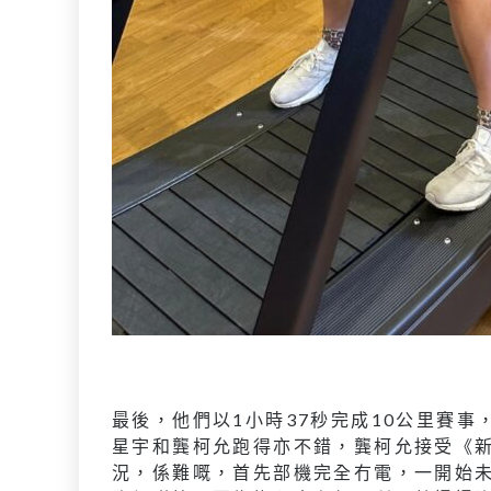
最後，他們以1小時37秒完成10公里賽
星宇和龔柯允跑得亦不錯，龔柯允接受《
況，係難嘅，首先部機完全冇電，一開始