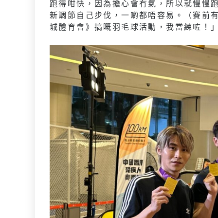
跑得咁快，因為擔心會冇氣，所以就慢慢
新調節自己步伐，一啲都唔容易。（賽前
城體育會》搞嘅羽毛球活動，我當練咗！