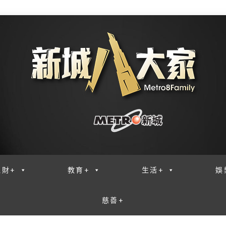
理財+
教育+
生活+
娛
慈善+