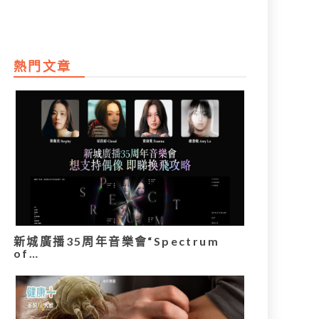
熱門文章
新城廣播35周年音樂會“Spectrum
of…