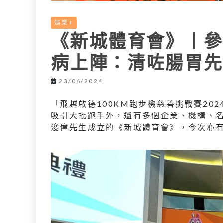
娛樂+
《新城體育會》丨參
病上陣：清咗腸胃先
23/06/2024
「飛越啟德100KM跑步機慈善挑戰賽202
吸引大批跑手外，還有多個企業、機構、
浚偉先生成立的《新城體育會》，今次亦有