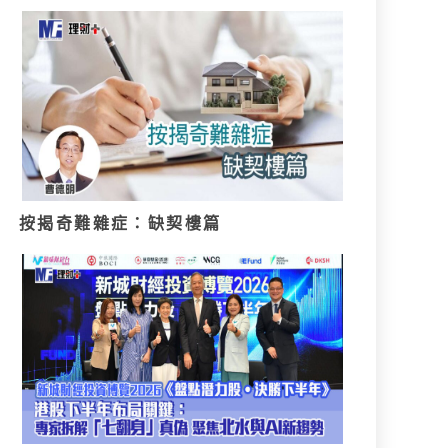
按揭奇難雜症：缺契樓篇