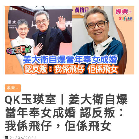
娛樂+
QK玉瑛室丨姜大衛自爆
當年奉女成婚 認反叛：
我係飛仔，佢係飛女
21/06/2024