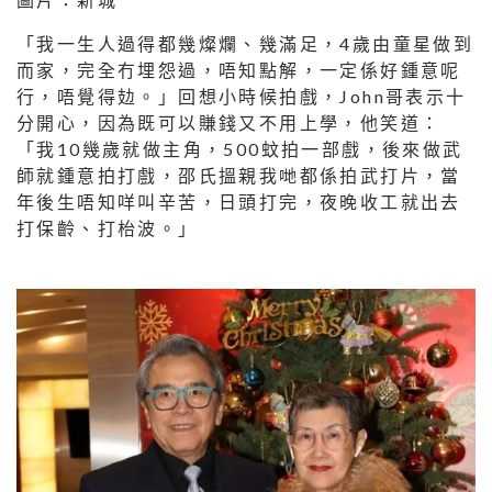
「我一生人過得都幾燦爛、幾滿足，4歲由童星做到
而家，完全冇埋怨過，唔知點解，一定係好鍾意呢
行，唔覺得攰。」回想小時候拍戲，John哥表示十
分開心，因為既可以賺錢又不用上學，他笑道：
「我10幾歲就做主角，500蚊拍一部戲，後來做武
師就鍾意拍打戲，邵氏搵親我哋都係拍武打片，當
年後生唔知咩叫辛苦，日頭打完，夜晚收工就出去
打保齡、打枱波。」