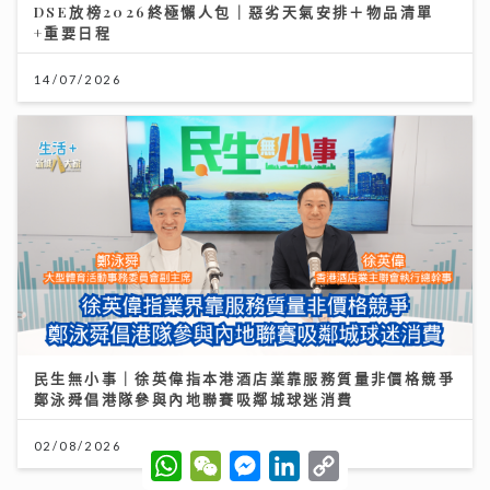
DSE放榜2026終極懶人包｜惡劣天氣安排＋物品清單
+重要日程
14/07/2026
民生無小事｜徐英偉指本港酒店業靠服務質量非價格競爭
鄭泳舜倡港隊參與內地聯賽吸鄰城球迷消費
02/08/2026
W
W
M
L
C
h
e
e
i
o