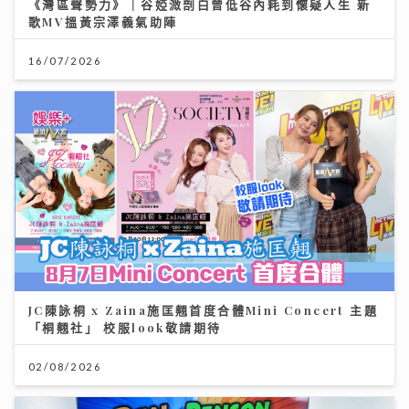
《灣區聲勢力》｜谷婭溦剖白曾低谷內耗到懷疑人生 新
歌MV搵黃宗澤義氣助陣
16/07/2026
JC陳詠桐 x Zaina施匡翹首度合體Mini Concert 主題
「桐翹社」 校服look敬請期待
02/08/2026