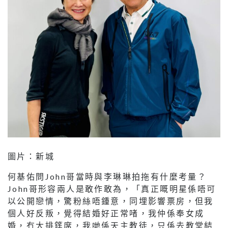
圖片：新城
何基佑問John哥當時與李琳琳拍拖有什麼考量？
John哥形容兩人是敢作敢為，「真正嘅明星係唔可
以公開戀情，驚粉絲唔鍾意，同埋影響票房，但我
個人好反叛，覺得結婚好正常啫，我仲係奉女成
婚，冇大排筳席，我哋係天主教徒，只係去教堂結