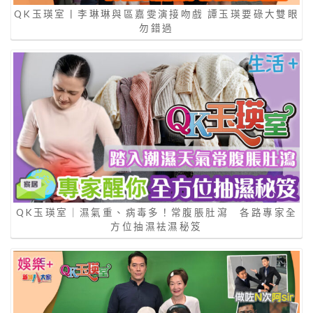
QK玉瑛室丨李琳琳與區嘉雯演接吻戲 譚玉瑛要碌大雙眼
勿錯過
QK玉瑛室｜濕氣重、病毒多！常腹脹肚瀉 各路專家全
方位抽濕袪濕秘笈