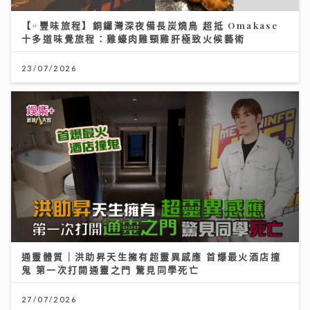
【#豐味旅程】銅鑼灣深夜備長炭燒鳥 超抵 Omakase
十多道味覺旅程：雞蠔肉雞頸雞肝極致火候藝術
23/07/2026
通靈體質｜洪助昇天生擁有超靈異感應 首爆最火酒店撞
鬼 第一次打開通靈之門 驚見同學死亡
27/07/2026