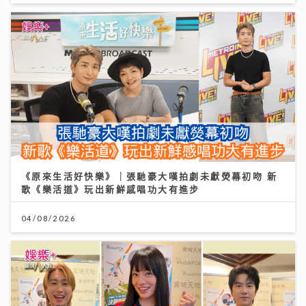
《原來生活好快樂》｜張馳豪大嘆拍劇未獻熒幕初吻 新
歌《樂活道》玩出新鮮感唱功大有進步
04/08/2026