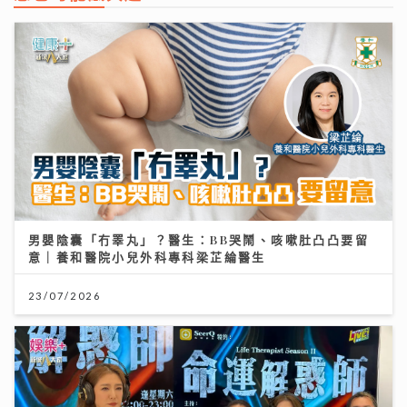
男嬰陰囊「冇睪丸」？醫生：BB哭鬧、咳嗽肚凸凸要留
意｜養和醫院小兒外科專科梁芷綸醫生
23/07/2026