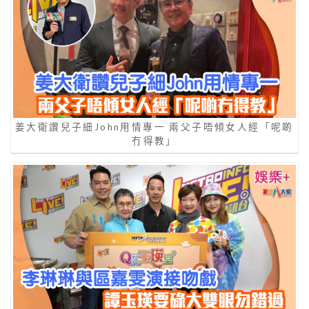
姜大衛讚兒子細John用情專一 兩父子唔傾女人經「呢啲
冇得教」