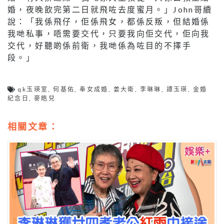
婚，夜晚飲完第二日就飛咗去度蜜月。」John哥續
說：「我係飛仔，佢係飛女，都係反叛，但結婚係
我哋私事，唔需要交代，只要我向佢交代，佢向我
交代，好聽啲係前衛，我哋係為咗目的不擇手
段。」
qk玉瑛室
,
何基佑
,
奉女成婚
,
姜大衛
,
李琳琳
,
譚玉瑛
,
金婚
紀念日
,
麥皓兒
相關文章：