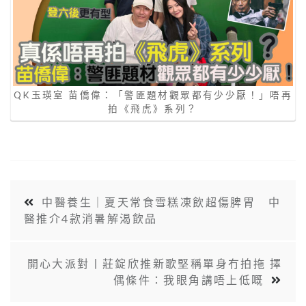
QK玉瑛室 苗僑偉：「警匪題材觀眾都有少少厭！」唔再
拍《飛虎》系列？
中醫養生｜夏天常食雪糕凍飲超傷脾胃 中
醫推介4款消暑解渴飲品
開心大派對丨莊錠欣推新歌堅稱單身冇拍拖 擇
偶條件：我眼角講唔上低嘅