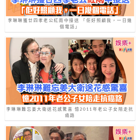
李琳琳獲廿四孝老公紅雨中接送 「佢好照顧我，一日幾
個電話」
李琳琳難忘姜大衛送花感驚喜 憶2011年老公子女陪走抗
癌路