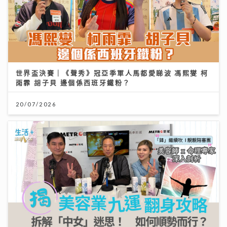
世界盃決賽｜《聲秀》冠亞季軍人馬都愛睇波 馮熙燮 柯
雨霏 胡子貝 邊個係西班牙鐵粉？
20/07/2026