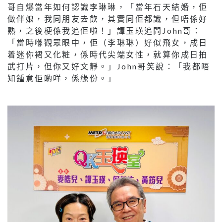
哥自爆當年如何認識李琳琳，「當年石天結婚，佢
做伴娘，我同朋友去飲，其實同佢都識，但唔係好
熟，之後梗係我追佢啦！」譚玉瑛追問John哥：
「當時喺觀眾眼中，佢（李琳琳）好似飛女，成日
着迷你裙又化粧，係時代尖端女性，就算你成日拍
武打片，但你又好文靜。」John哥笑說：「我都唔
知鍾意佢啲咩，係緣份。」