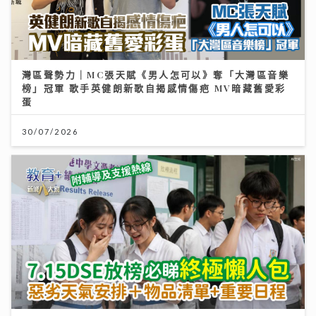
灣區聲勢力｜MC張天賦《男人怎可以》奪「大灣區音樂
榜」冠軍 歌手英健朗新歌自揭感情傷疤 MV暗藏舊愛彩
蛋
30/07/2026