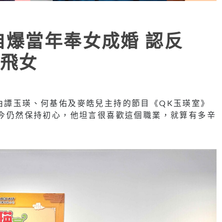
自爆當年奉女成婚 認反
飛女
受由譚玉瑛、何基佑及麥皓兒主持的節目《QK玉瑛室》
，至今仍然保持初心，他坦言很喜歡這個職業，就算有多辛