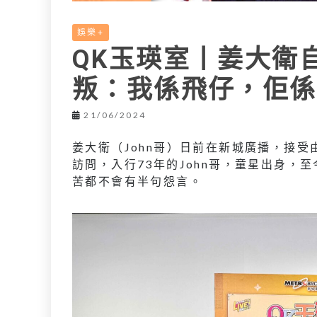
娛樂+
QK玉瑛室丨姜大衛
叛：我係飛仔，佢係
21/06/2024
姜大衛（John哥）日前在新城廣播，接
訪問，入行73年的John哥，童星出身
苦都不會有半句怨言。