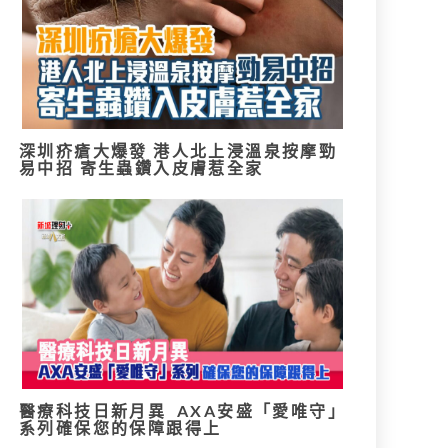
深圳疥瘡大爆發 港人北上浸溫泉按摩勁
易中招 寄生蟲鑽入皮膚惹全家
醫療科技日新月異 AXA安盛「愛唯守」
系列確保您的保障跟得上