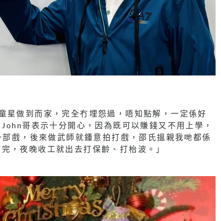
由童星做到而家，完全冇埋怨過，唔知點解，一定係好
John哥表示十分開心，因為既可以賺錢又不用上學，
拍一部戲，後來做武師就鍾意拍打戲，邵氏搵親我哋都係
打完，夜晚收工就出去打保齡、打枱波。」