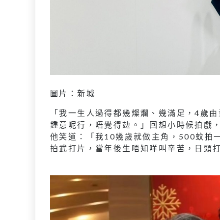
圖片：新城
「我一生人過得都幾燦爛、幾滿足，4歲
鍾意呢行，唔覺得攰。」回想小時候拍戲，
他笑道：「我10幾歲就做主角，500蚊
拍武打片，當年後生唔知咩叫辛苦，日頭