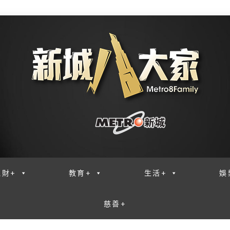
理財+
教育+
生活+
娛
慈善+