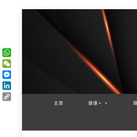
W
一網睇盡 八家大成
h
W
a
e
M
t
C
e
L
s
h
s
i
主頁
健康+
A
C
a
s
n
p
o
t
e
k
p
p
n
e
y
g
d