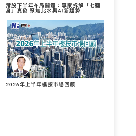
港股下半年布局關鍵：專家拆解「七翻
身」真偽 聚焦北水與AI新趨勢
2026年上半年樓按市場回顧