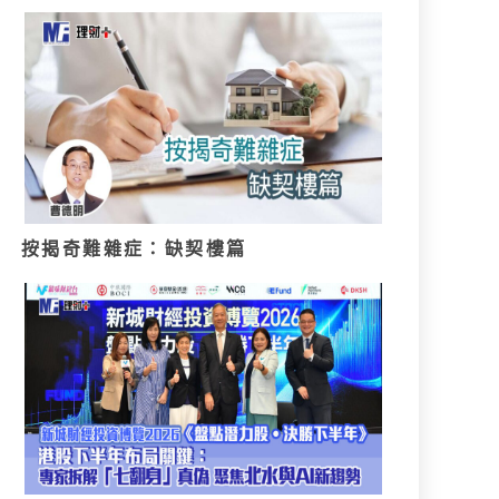
按揭奇難雜症：缺契樓篇