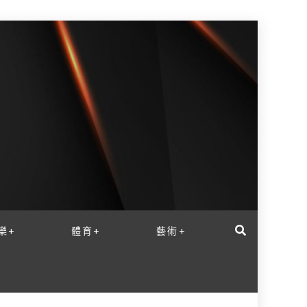
樂+
體育+
藝術+