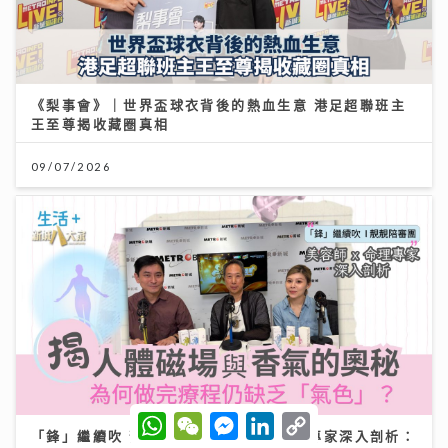
《梨事會》｜世界盃球衣背後的熱血生意 港足超聯班主
王至尊揭收藏圈真相
09/07/2026
W
W
M
L
C
h
e
e
i
o
「鋒」繼續吹 靚靚陪審團 | 美容師x命理專家深入剖析：