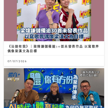
《沿途有我》｜梁煒謙儲備逾30首未發表作品 以寫歌畀
偶像梁漢文為目標
07/07/2026