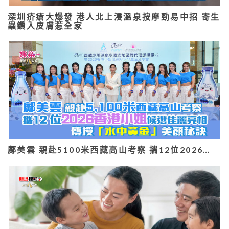
深圳疥瘡大爆發 港人北上浸溫泉按摩勁易中招 寄生
蟲鑽入皮膚惹全家
鄺美雲 親赴5100米西藏高山考察 攜12位2026…