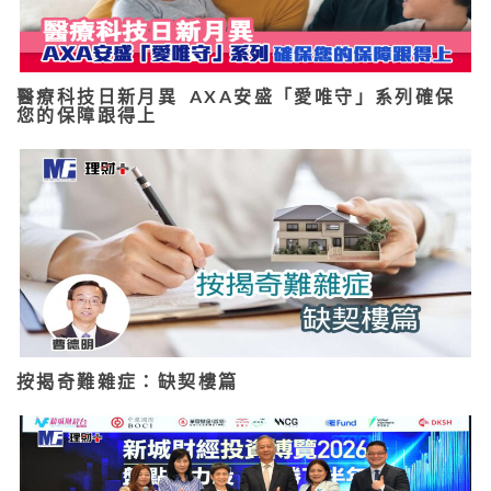
醫療科技日新月異 AXA安盛「愛唯守」系列確保
您的保障跟得上
按揭奇難雜症：缺契樓篇