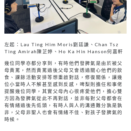
左起：Lau Ting Him Moris劉廷謙、Chan Tsz
Ting Amirah陳芷婷、Ho Ka Hin Hanson何嘉軒
幾位同學亦都分享到，有時他們發脾氣是由於被父
母責罵，然而責罵過後父母又會透過關心他們的飲
食、課餘活動安排等想重啟對話，修復關係，讓幾
位小當時人不解甚至感到反感，啤梨則擔任和事佬
提醒幾位同學，其實父母內心很疼愛他們，擔心雙
方因為發脾氣從此不再對話，並非每對父母都會在
有情緒過後先低頭，有時人與人的溝通難分孰是孰
非，父母非聖人也會有情緒不佳、對孩子發脾氣的
時候。