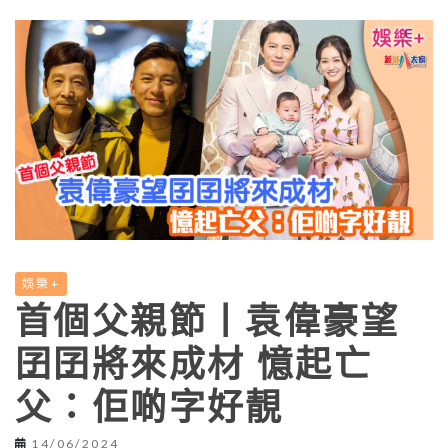
娛樂+
首個父親節丨袁偉豪望
囝囝將來成材 憶起亡
父：佢啲字好靚
14/06/2024