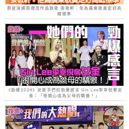
群星演繹周禮茂作品致敬 張敬軒：佢為廣東歌奠定好高
嘅標準
《勁爆2024》女歌手們的勁爆感言 Gin Lee李幸倪奪女
金：「很開心成為父母的驕傲！」