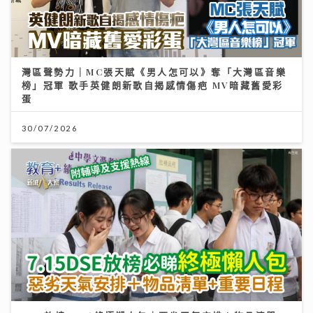
灣區聲勢力｜MC張天賦《男人怎可以》奪「大灣區音樂
榜」冠軍 歌手英健朗新歌自揭感情傷疤 MV暗藏舊愛彩
蛋
30/07/2026