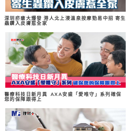
深圳疥瘡大爆發 港人北上浸溫泉按摩勁易中招 寄生
蟲鑽入皮膚惹全家
醫療科技日新月異 AXA安盛「愛唯守」系列確保
您的保障跟得上