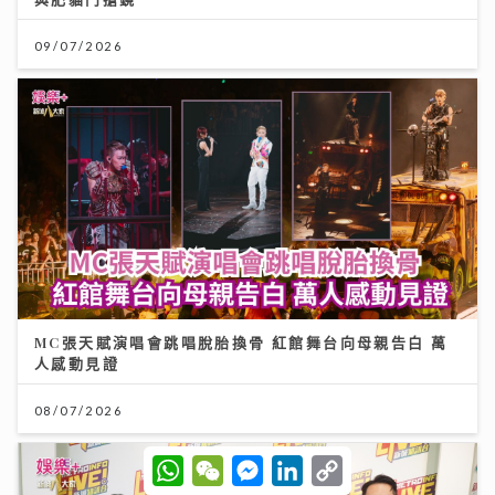
09/07/2026
MC張天賦演唱會跳唱脫胎換骨 紅館舞台向母親告白 萬
人感動見證
08/07/2026
W
W
M
L
C
h
e
e
i
o