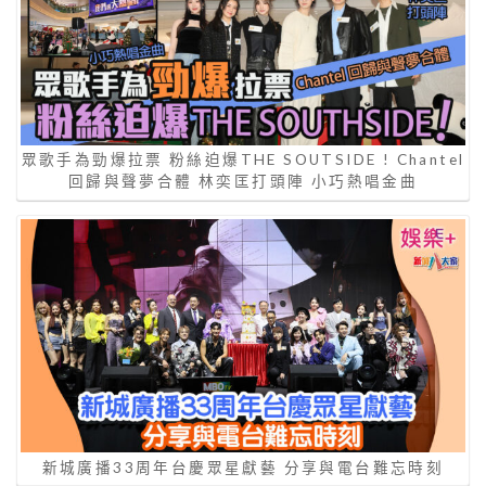
眾歌手為勁爆拉票 粉絲迫爆THE SOUTSIDE ! Chantel
回歸與聲夢合體 林奕匡打頭陣 小巧熱唱金曲
新城廣播33周年台慶眾星獻藝 分享與電台難忘時刻