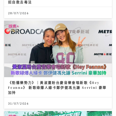
招自救去毒法
28/07/2026
《勁爆樂勢力》｜黃淑蔓盼台慶音樂會唱新歌《Hey
Feanna》 新歌碌爆人緣卡鄭伊健馮允謙 Serrini 豪華
加持
31/07/2026