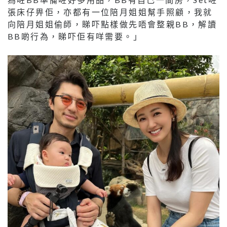
張床仔畀佢，亦都有一位陪月姐姐幫手照顧，我就
向陪月姐姐偷師，睇吓點樣做先唔會整親BB，解讀
BB啲行為，睇吓佢有咩需要。」