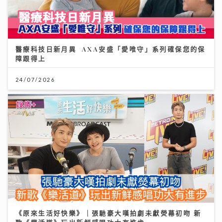
醫療科技日新月異 AXA安盛「愛唯守」系列確保您的保
障跟得上
24/07/2026
《原來生活好快樂》｜張馳豪大嘆拍劇未獻熒幕初吻 新