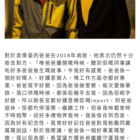
對於袁偉豪的爸爸在2018年病逝，他表示仍然十分
掛念對方，「喺爸爸離開嘅時候，聽到佢嘅同事講
咗好多爸爸後生嘅故事，令我好有感覺，爸爸係一
個好好嘅人，好鍾意幫人，喺工作方面亦都好專
業，爸爸寫字好靚，因為爸爸做警察，每次要做筆
錄，落口供嘅時候，都係佢親手去寫，因為佢啲字
好靚，所以啲長官都好鍾意睇佢嘅report，到爸爸
退休，佢都冇停落嚟，繼續工作，但係我哋都會時
不時相聚，送好多禮物畀我哋，我係保存到而家，
因為好有紀念性，我會好好記住爸爸對我勉勵同嚴
厲嘅說話，對於我嚟講，爸爸係一個好專業嘅警
察，我以佢為榮，希望遠方嘅爸爸繼續守護我哋，