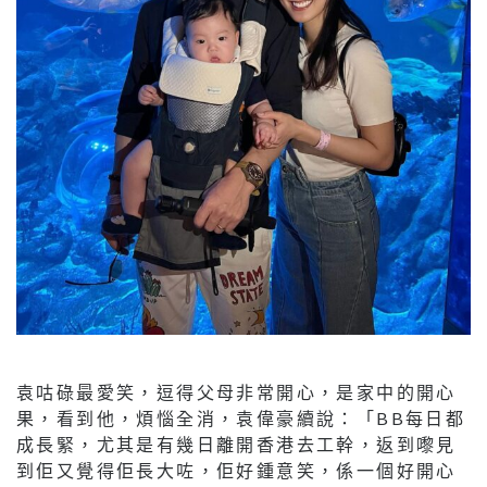
袁咕碌最愛笑，逗得父母非常開心，是家中的開心
果，看到他，煩惱全消，袁偉豪續說：「BB每日都
成長緊，尤其是有幾日離開香港去工幹，返到嚟見
到佢又覺得佢長大咗，佢好鍾意笑，係一個好開心