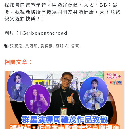
我都會向爸爸學習，照顧好媽媽、太太、BB；最
後，我祝新城所有觀眾同朋友身體健康，天下嘅爸
爸父親節快樂！」
圖片：IG@benontheroad
張寶兒
,
父親節
,
袁偉豪
,
袁晞祐
,
警察
相關文章：