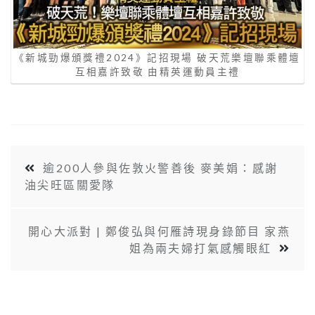
《新城勁爆頒獎禮2024》記招現場 破天荒樂壇聯乘體壇
互相嘉許致敬 由精英運動員主禮
逾200人參與佐敦火警善後 麥美娟：感謝
油尖旺區關愛隊
開心大派對 | 鄭俊弘與何雁詩現身錄節目 家燕
姐為兩夫婦打氣感觸眼紅