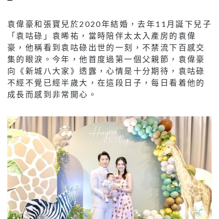
袁偉豪和張寶兒於2020年結婚，去年11月誕下兒子
「袁咕碌」袁晞祐，當時陪伴太太入產房的袁偉
豪，他稱看到袁咕碌出世的一刻，不禁流下百感交
集的眼淚。今年，他首度過第一個父親節，袁偉豪
向《新城八大家》透露，心情是十分期待，袁咕碌
不經不覺已經半歲大，在這段日子，每日看着他的
成長而感到非常開心。