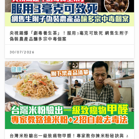
央視踢爆「劇毒養生茶」！服用3毫克可致死 網售生附子
偽裝農產品釀多宗中毒個案
30/07/2026
台灣米粉驗出一級致癌物甲醛！專家教你揀米粉秘訣與 2