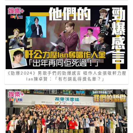
《勁爆2024》男歌手們的勁爆感言 唱作人金張敬軒力壓
Ian陳卓賢：「有冇調亂得獎名單？」