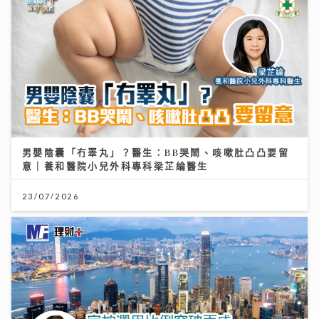
男嬰陰囊「冇睪丸」？醫生：BB哭鬧、咳嗽肚凸凸要留
意｜養和醫院小兒外科專科梁芷綸醫生
23/07/2026