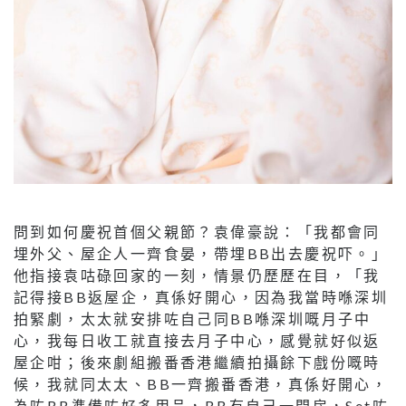
問到如何慶祝首個父親節？袁偉豪說：「我都會同
埋外父、屋企人一齊食晏，帶埋BB出去慶祝吓。」
他指接袁咕碌回家的一刻，情景仍歷歷在目，「我
記得接BB返屋企，真係好開心，因為我當時喺深圳
拍緊劇，太太就安排咗自己同BB喺深圳嘅月子中
心，我每日收工就直接去月子中心，感覺就好似返
屋企咁；後來劇組搬番香港繼續拍攝餘下戲份嘅時
候，我就同太太、BB一齊搬番香港，真係好開心，
為咗BB準備咗好多用品，BB有自己一間房，Set咗