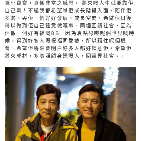
嘅小寶寶，真係非常之感恩， 將來嘅人生就要靠佢
自己喇！不過我都希望喺佢成長階段入面，陪伴佢
多啲，畀佢一個好好發展、成長空間，希望佢日後
可以做到佢自己鍾意做嘅事，同埋回饋社會，因為
佢係一個好有福嘅BB，因為袁咕碌嚟呢個世界嘅時
候，得到好多人嘅祝福同愛戴，所以藉住呢個機
會，希望佢將來會明白好多人都好鍾意佢，希望佢
將來成材，多啲照顧身邊嘅人，回饋畀社會。」