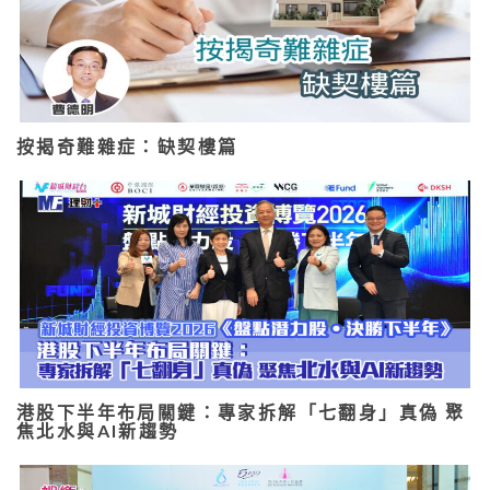
按揭奇難雜症：缺契樓篇
港股下半年布局關鍵：專家拆解「七翻身」真偽 聚
焦北水與AI新趨勢