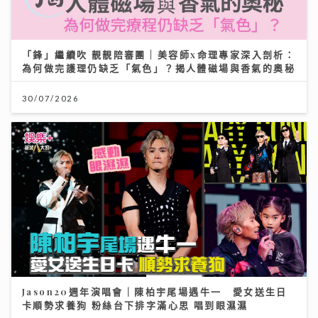
「鋒」繼續吹 靚靚陪審團 | 美容師x命理專家深入剖析：
為何做完護理仍缺乏「氣色」？揭人體磁場與香氣的奧秘
30/07/2026
Jason20週年演唱會｜陳柏宇尾場遇牛一 愛女送生日
卡順勢求養狗 粉絲台下排字滿心思 唱到眼濕濕