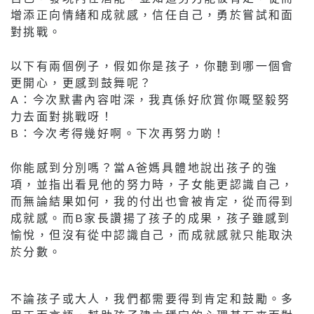
增添正向情緒和成就感，信任自己，勇於嘗試和面
對挑戰。
以下有兩個例子，假如你是孩子，你聽到哪一個會
更開心，更感到鼓舞呢？
A：今次默書內容咁深，我真係好欣賞你嘅堅毅努
力去面對挑戰呀！
B：今次考得幾好啊。下次再努力啲！
你能感到分別嗎？當A爸媽具體地說出孩子的強
項，並指出看見他的努力時，子女能更認識自己，
而無論結果如何，我的付出也會被肯定，從而得到
成就感。而B家長讚揚了孩子的成果，孩子雖感到
愉悅，但沒有從中認識自己，而成就感就只能取決
於分數。
不論孩子或大人，我們都需要得到肯定和鼓勵。多