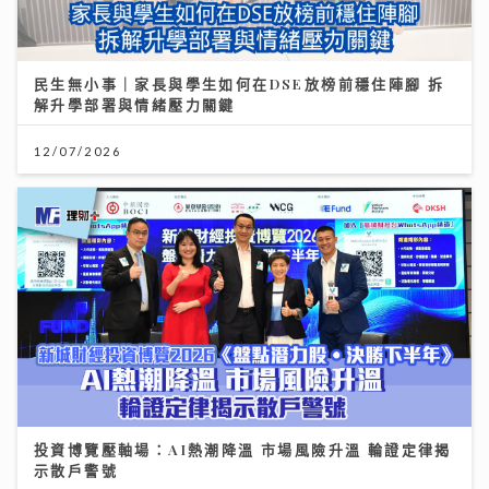
民生無小事｜家長與學生如何在DSE放榜前穩住陣腳 拆
解升學部署與情緒壓力關鍵
12/07/2026
投資博覽壓軸場：AI熱潮降溫 市場風險升溫 輪證定律揭
示散戶警號