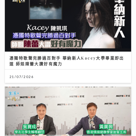
憑獨特歌聲完勝過百對手 華納新人Kacey大學畢業即出
道 師姐陳蕾大讚好有魔力
21/07/2026