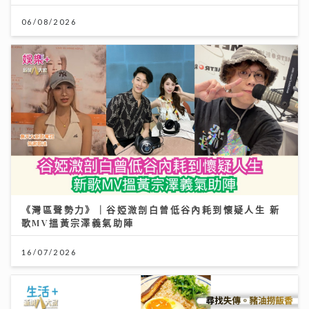
06/08/2026
《灣區聲勢力》｜谷婭溦剖白曾低谷內耗到懷疑人生 新
歌MV搵黃宗澤義氣助陣
16/07/2026