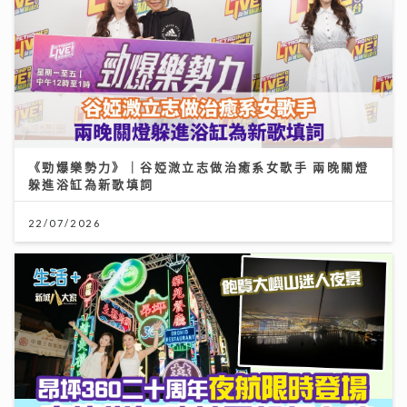
《勁爆樂勢力》｜谷婭溦立志做治癒系女歌手 兩晚關燈
躲進浴缸為新歌填詞
22/07/2026