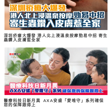
深圳疥瘡大爆發 港人北上浸溫泉按摩勁易中招 寄生
蟲鑽入皮膚惹全家
醫療科技日新月異 AXA安盛「愛唯守」系列確保
您的保障跟得上