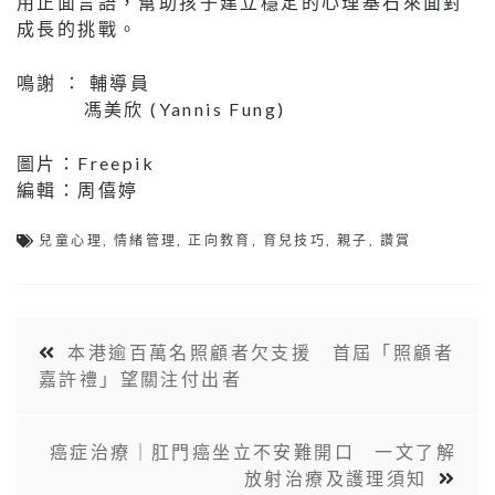
用正面言語，幫助孩子建立穩定的心理基石來面對
成長的挑戰。
鳴謝 ： 輔導員
馮美欣 (Yannis Fung)
圖片：Freepik
編輯：周僖婷
兒童心理
,
情緒管理
,
正向教育
,
育兒技巧
,
親子
,
讚賞
本港逾百萬名照顧者欠支援 首屆「照顧者
嘉許禮」望關注付出者
癌症治療｜肛門癌坐立不安難開口 一文了解
放射治療及護理須知