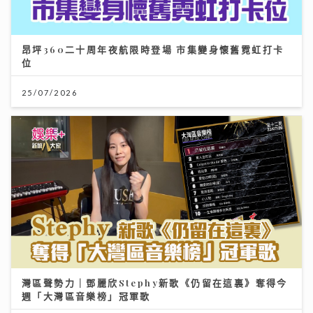
昂坪360二十周年夜航限時登場 市集變身懷舊霓虹打卡
位
25/07/2026
灣區聲勢力｜鄧麗欣Stephy新歌《仍留在這裏》奪得今
週「大灣區音樂榜」冠軍歌