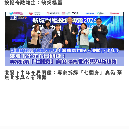
按揭奇難雜症：缺契樓篇
港股下半年布局關鍵：專家拆解「七翻身」真偽 聚
焦北水與AI新趨勢