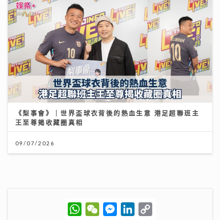
《梨事會》｜世界盃球衣背後的熱血生意 港足超聯班主
王至尊揭收藏圈真相
09/07/2026
W
W
M
L
C
h
e
e
i
o