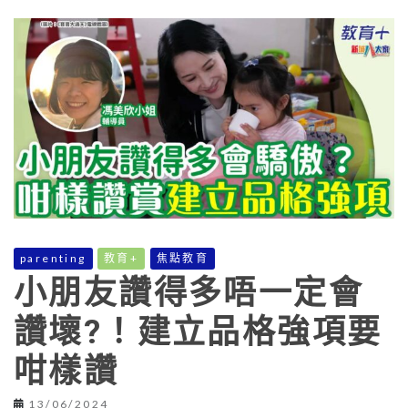
parenting
教育+
焦點教育
小朋友讚得多唔一定會
讚壞?！建立品格強項要
咁樣讚
13/06/2024