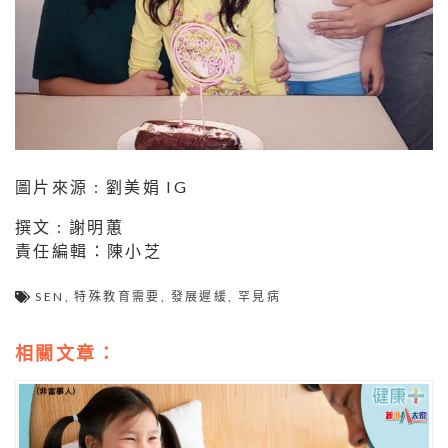
圖片來源 : 劉美娟 IG
撰文 : 謝明蕙
責任編輯：陳小芝
SEN
,
特殊教育需要
,
發展遲緩
,
罕見病
相關文章：