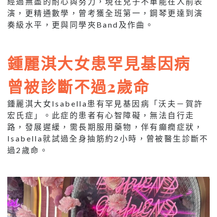
經過無盡的耐心與努力，現在兒子不單能在人前表
演，更精通數學，曾考獲全班第一，鋼琴更達到演
奏級水平，更與同學夾Band及作曲。
鍾麗淇大女患罕見基因病
曾被診斷不過2歲命
鍾麗淇大女Isabella患有罕見基因病「沃夫－賀許
宏氏症」。此症的患者有心智障礙，無法自行走
路，發展遲緩，需長期服用藥物，伴有癲癇症狀，
Isabella就試過全身抽筋約2小時，曾被醫生診斷不
過2歲命。