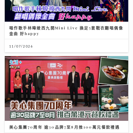
唱作歌手林暐竣西九開Mini Live 換足5套戰衣翻唱偶像
金曲 好happy
11/07/2026
美心集團70周年 逾30品牌7至8月推100萬元餐飲禮遇