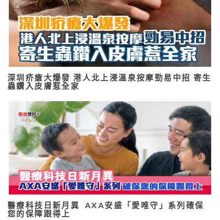
深圳疥瘡大爆發 港人北上浸溫泉按摩勁易中招 寄生
蟲鑽入皮膚惹全家
醫療科技日新月異 AXA安盛「愛唯守」系列確保
您的保障跟得上