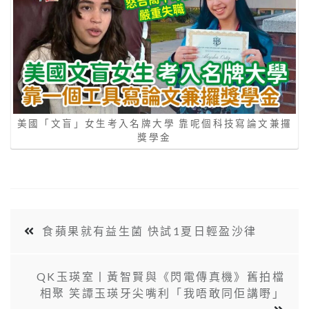
美國「文盲」女生考入名牌大學 靠呢個科技寫論文兼攞
獎學金
食蘋果就有益生菌 快試1夏日輕盈沙律
QK玉瑛室丨黃智賢與《閃電傳真機》舊拍檔
相聚 笑譚玉瑛牙尖嘴利「我唔敢同佢講嘢」