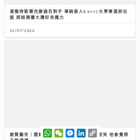
謝賢離世｜霆鋒發文：大家想起我父親 不用哭 他會覺得
不夠瀟灑
20/07/2026
W
W
M
L
C
h
e
e
i
o