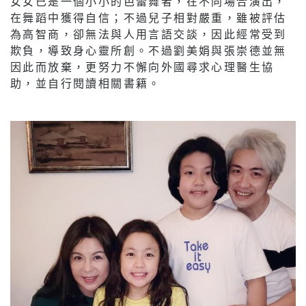
女女已是一個小小的芭蕾舞者，在不同場合演出，
在舞蹈中獲得自信；不過兒子相對嚴重，雖被評估
為高智商，卻無法與人用言語交談，因此經常受到
欺負，導致身心靈所創。不過劉美娟與張崇德並無
因此而放棄，更努力不懈向外國尋求心理醫生協
助，並自行閱讀相關書籍。