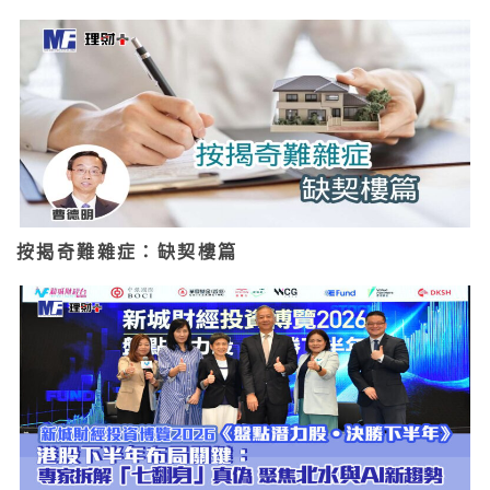
按揭奇難雜症：缺契樓篇