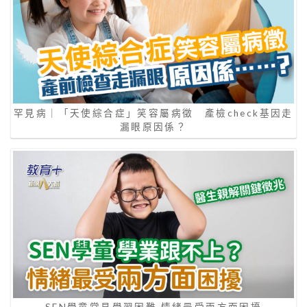
罕見病｜「天使綜合症」笑容屬病徵 產檢check基因走
漏眼原因係？