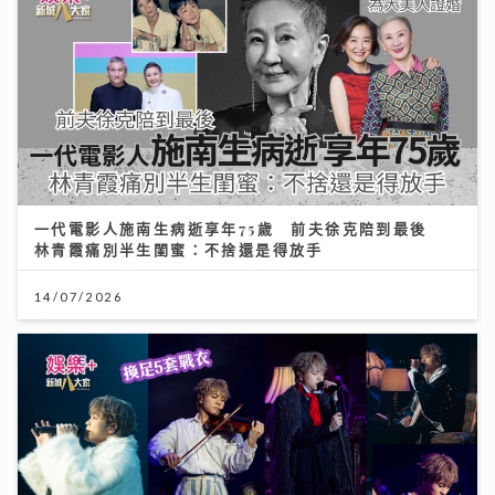
一代電影人施南生病逝享年75歲 前夫徐克陪到最後
林青霞痛別半生閨蜜：不捨還是得放手
14/07/2026