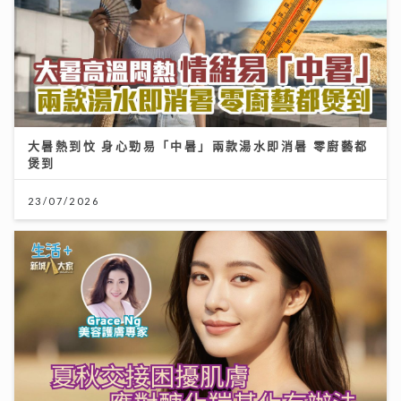
大暑熱到忟 身心勁易「中暑」兩款湯水即消暑 零廚藝都
煲到
23/07/2026