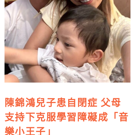
陳錦鴻兒子患自閉症 父母
支持下克服學習障礙成「音
樂小王子」