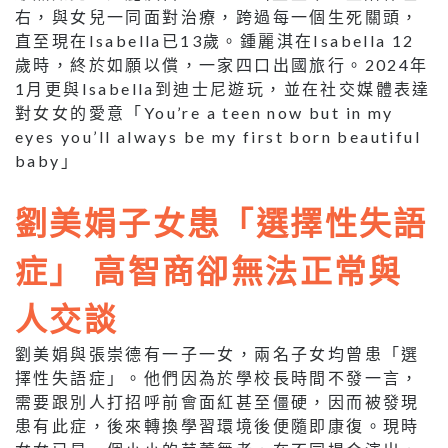
右，與女兒一同面對治療，跨過每一個生死關頭，
直至現在Isabella已13歲。鍾麗淇在Isabella 12
歲時，終於如願以償，一家四口出國旅行。2024年
1月更與Isabella到迪士尼遊玩，並在社交媒體表達
對女女的愛意「You’re a teen now but in my
eyes you’ll always be my first born beautiful
baby」
劉美娟子女患「選擇性失語
症」 高智商卻無法正常與
人交談
劉美娟與張崇德有一子一女，兩名子女均曾患「選
擇性失語症」。他們因為於學校長時間不發一言，
需要跟別人打招呼前會面紅甚至僵硬，因而被發現
患有此症，後來轉換學習環境後便隨即康復。現時