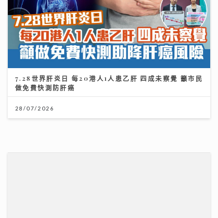
7.28世界肝炎日 每20港人1人患乙肝 四成未察覺 籲市民
做免費快測防肝癌
28/07/2026
古淖文率多位歌手黃埔天地美食坊演出 女團成員分享睇
波心得同場展現球技
19/07/2026