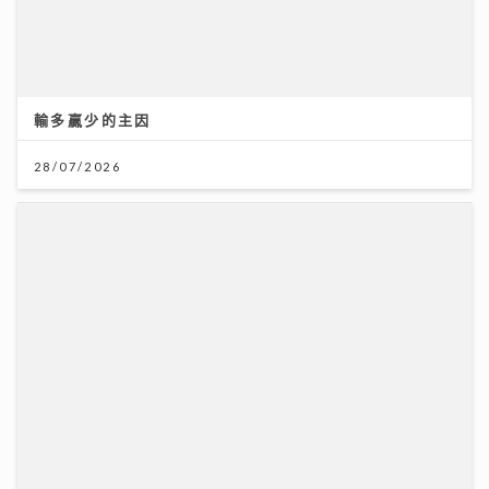
憑獨特歌聲完勝過百對手 華納新人Kacey大學畢業即出
道 師姐陳蕾大讚好有魔力
21/07/2026