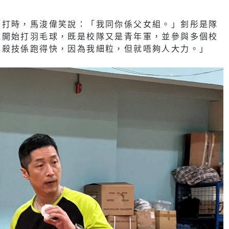
雙打時，馬浚偉笑說：「我同你係父女組。」釗彤是隊
班開始打羽毛球，既是校隊又是青年軍，並參與多個校
必殺技係跑得快，因為我細粒，但就唔夠人大力。」