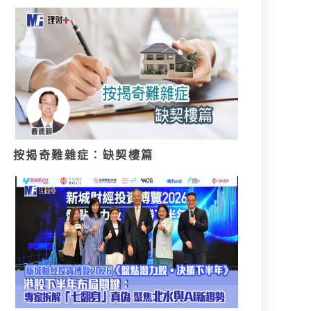
按揭奇難雜症：缺契樓篇