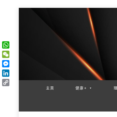
W
一網睇盡 八家大成
h
W
a
e
M
t
C
e
L
s
h
s
i
主頁
健康+
A
C
a
s
n
p
o
t
e
k
p
p
n
e
y
g
d