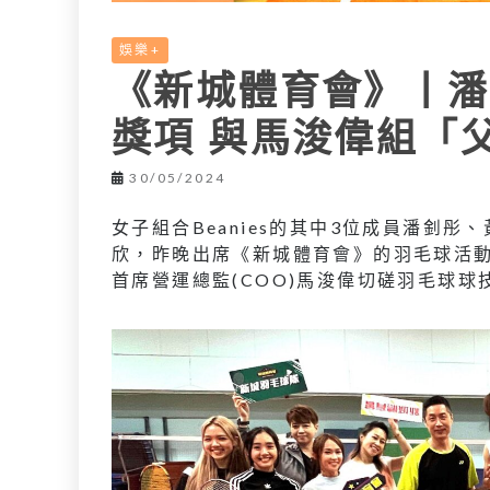
娛樂+
《新城體育會》丨潘
獎項 與馬浚偉組「
30/05/2024
女子組合Beanies的其中3位成員潘釗彤
欣，昨晚出席《新城體育會》的羽毛球活
首席營運總監(COO)馬浚偉切磋羽毛球球