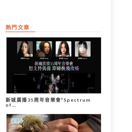
熱門文章
新城廣播35周年音樂會“Spectrum
of…