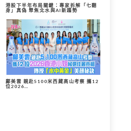
港股下半年布局關鍵：專家拆解「七翻
身」真偽 聚焦北水與AI新趨勢
鄺美雲 親赴5100米西藏高山考察 攜12
位2026…