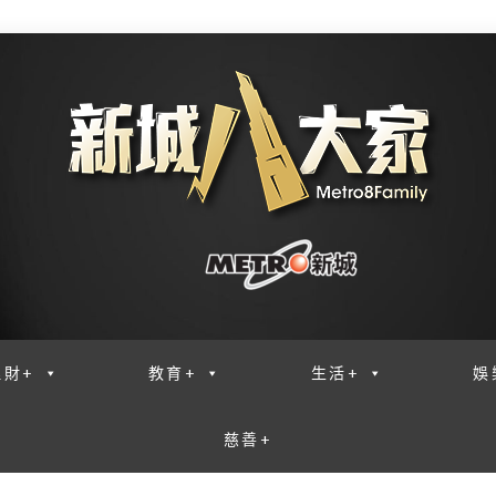
理財+
教育+
生活+
娛
慈善+