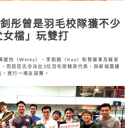
釗彤曾是羽毛校隊獲不少
父女檔」玩雙打
、黃健怡（Winky）、李凱翹（Kay）和黎展峯及蘇家
動，而屈臣氏亦派出3位羽毛球精英代表，與新城廣播
技，進行一場友誼賽。