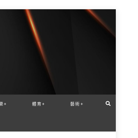
樂+
體育+
藝術+