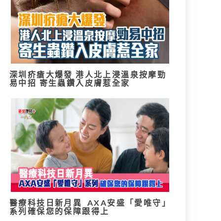
深圳疥瘡大爆發 港人北上浸溫泉按摩勁
易中招 寄生蟲鑽入皮膚惹全家
醫療科技日新月異 AXA安盛「愛唯守」
系列確保您的保障跟得上