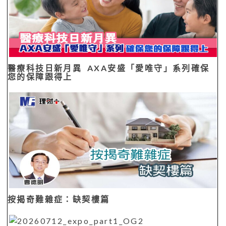
醫療科技日新月異 AXA安盛「愛唯守」系列確保
您的保障跟得上
按揭奇難雜症：缺契樓篇