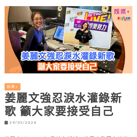
娛樂+
姜麗文強忍淚水灌錄新
歌 籲大家要接受自己
29/05/2024