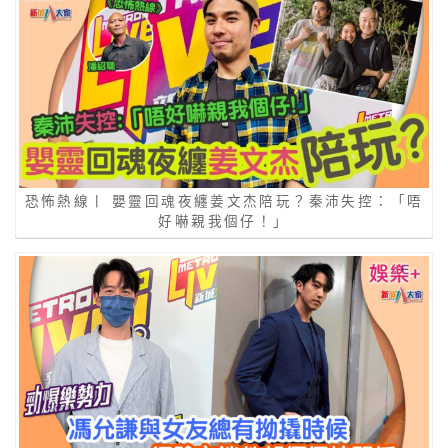
恐怖熱線丨 嬰靈回魂夜纏姜文杰陪玩？秦沛失控：「唔
好嚇親我個仔！」