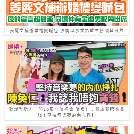
姜麗文補辦婚禮變喊包 強調以事業為重生仔順其自然
勁爆樂勢力｜開15周年演唱會 陳奐仁：我諗我唔夠貪
錢！堅持音樂夢的內心掙扎