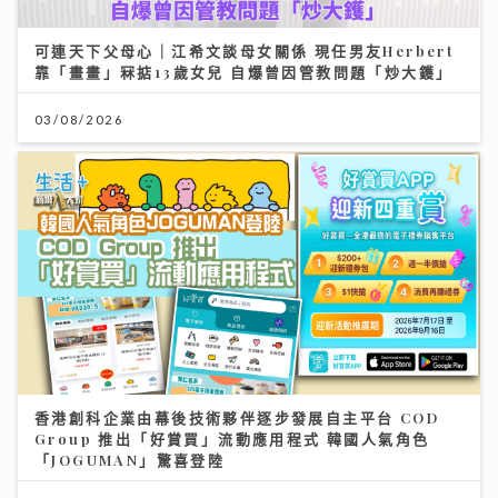
可連天下父母心｜江希文談母女關係 現任男友Herbert
靠「畫畫」冧掂13歲女兒 自爆曾因管教問題「炒大鑊」
03/08/2026
香港創科企業由幕後技術夥伴逐步發展自主平台 COD
Group 推出「好賞買」流動應用程式 韓國人氣角色
「JOGUMAN」驚喜登陸