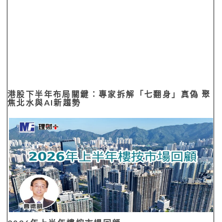
港股下半年布局關鍵：專家拆解「七翻身」真偽 聚
焦北水與AI新趨勢