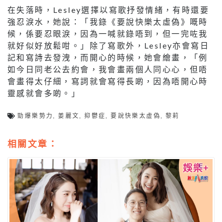
在失落時，Lesley選擇以寫歌抒發情緒，有時還要
強忍淚水，她說：「我錄《要說快樂太虛偽》嘅時
候，係要忍眼淚，因為一喊就錄唔到，但一完咗我
就好似好放鬆咁。」除了寫歌外，Lesley亦會寫日
記和寫詩去發洩，而開心的時候，她會繪畫，「例
如今日同老公去約會，我會畫兩個人同心心，但唔
會畫得太仔細，寫詞就會寫得長啲，因為唔開心時
靈感就會多啲。」
勁爆樂勢力
,
姜麗文
,
抑鬱症
,
要說快樂太虛偽
,
黎莉
相關文章：