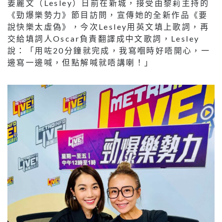
姜麗文（Lesley）日前在新城，接受由黎莉主持的
《勁爆樂勢力》節目訪問，宣傳她的全新作品《要
說快樂太虛偽》，今次Lesley用英文填上歌詞，再
交給填詞人Oscar負責翻譯成中文歌詞，Lesley
說：「用咗20分鐘就完成，我寫嗰時好唔開心，一
邊寫一邊喊，但點解喊就唔講喇！」