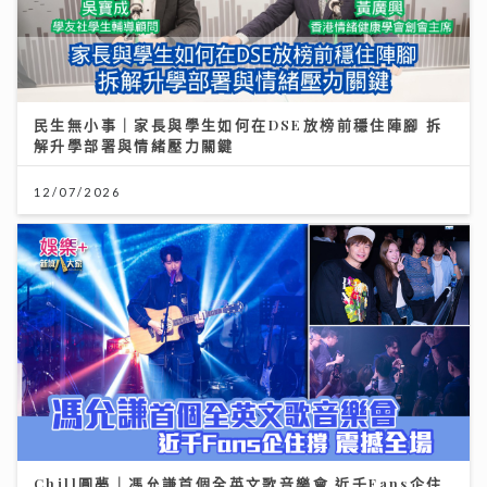
民生無小事｜家長與學生如何在DSE放榜前穩住陣腳 拆
解升學部署與情緒壓力關鍵
12/07/2026
Chill圓夢｜馮允謙首個全英文歌音樂會 近千Fans企住