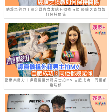
勁爆樂勢力丨馮允謙與女友總有拗撬時候 經驗之談教如
何保持關係
勁爆樂勢力丨譚嘉儀搵外籍男士拍MV 自肥成功：同佢都
幾啱傾