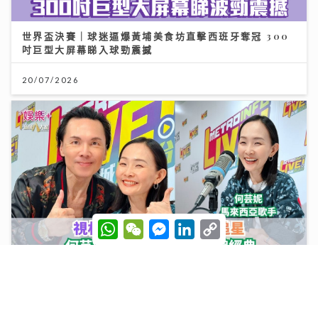
世界盃決賽｜球迷逼爆黃埔美食坊直擊西班牙奪冠 300
吋巨型大屏幕睇入球勁震撼
20/07/2026
W
W
M
L
C
h
e
e
i
o
a
C
s
n
p
t
h
s
k
y
s
a
e
e
L
沿途有我｜視林憶蓮為女神飛啟德追星 馬來西亞歌手何
A
t
n
d
i
芸妮推「南洋爵士」改編經典
p
g
I
n
p
e
n
k
r
06/08/2026