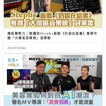
灣區聲勢力｜鄧麗欣Stephy新歌《仍留在這裏》奪得今
週「大灣區音樂榜」冠軍歌
23/07/2026