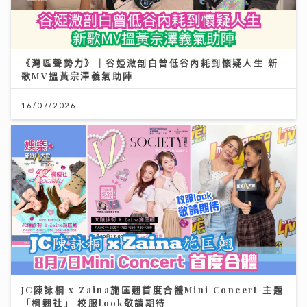
《灣區聲勢力》｜谷婭溦剖白曾低谷內耗到懷疑人生 新
歌MV搵黃宗澤義氣助陣
16/07/2026
JC陳詠桐 x Zaina施匡翹首度合體Mini Concert 主題
「桐翹社」 校服look敬請期待