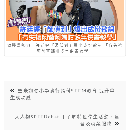
勁爆樂勢力丨許廷鏗「師傅到」爆出成份歌詞 「冇失禮
阿爸阿媽咁多年供書教學」
聖米迦勒小學實行跨科STEM教育 提升學
生成功感
大人物SPEEDchat | 了解特色學生活動、實
習及就業服務