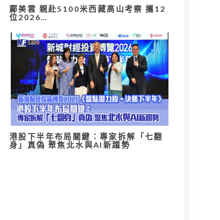
鄺美雲 親赴5100米西藏高山考察 攜12
位2026…
港股下半年布局關鍵：專家拆解「七翻
身」真偽 聚焦北水與AI新趨勢