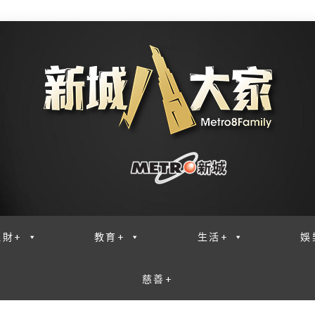
理財+
教育+
生活+
娛
慈善+