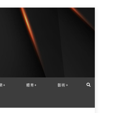
樂+
體育+
藝術+