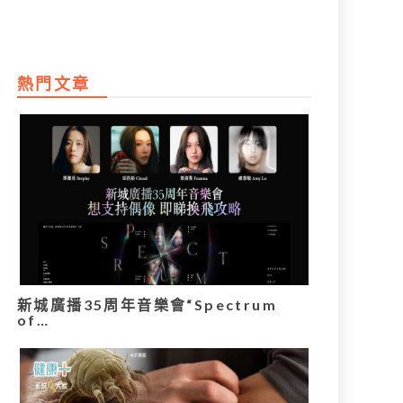
熱門文章
新城廣播35周年音樂會“Spectrum
of…