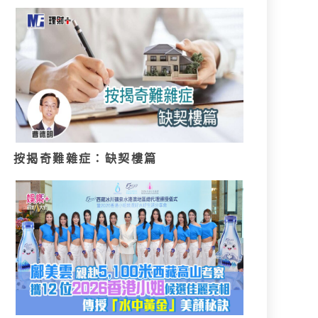
按揭奇難雜症：缺契樓篇