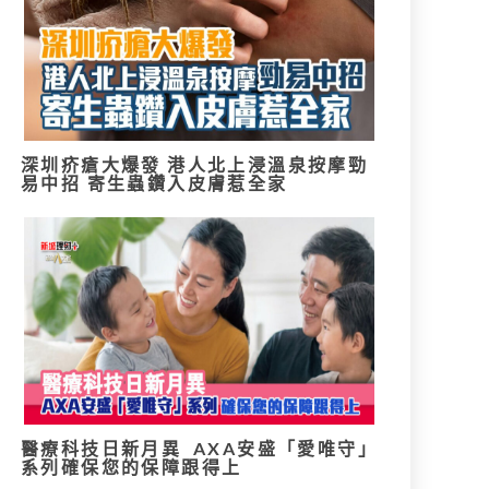
深圳疥瘡大爆發 港人北上浸溫泉按摩勁
易中招 寄生蟲鑽入皮膚惹全家
醫療科技日新月異 AXA安盛「愛唯守」
系列確保您的保障跟得上