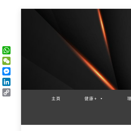
W
一網睇盡 八家大成
h
W
a
e
M
t
C
e
L
s
h
s
i
主頁
健康+
A
C
a
s
n
p
o
t
e
k
p
p
n
e
y
g
d