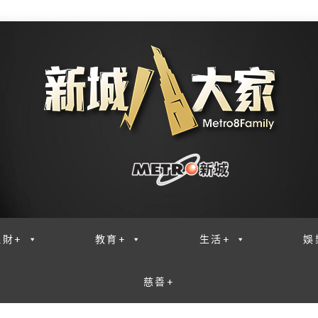
理財+
教育+
生活+
娛
慈善+