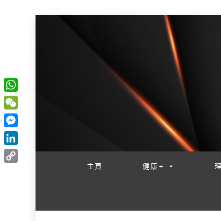
W
一網睇盡 八家大成
h
W
a
e
M
t
C
e
L
s
h
s
i
主頁
健康+
A
C
a
s
n
p
o
t
e
k
p
p
n
e
y
g
d