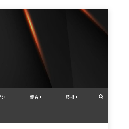
樂+
體育+
藝術+