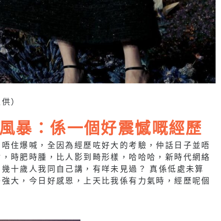
提供）
風暴：係一個好震憾嘅經歷
忍唔住爆喊，全因為經歷咗好大的考驗，仲話日子並唔
耐，時肥時腫，比人影到畸形樣，哈哈哈，新時代網絡
幾十歲人我同自己講，有咩未見過？ 真係低處未算
好強大，今日好感恩，上天比我係有力氣時，經歷呢個