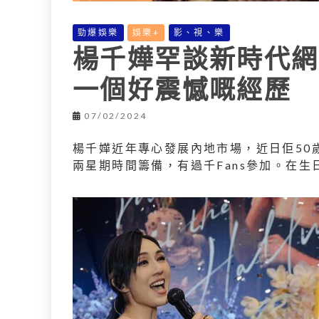
勁爆娛樂
娛樂+
影、視、樂
楊千嬅罕談新時代網
一個好震憾嘅經歷
07/02/2024
楊千嬅近年專心發展內地市場，近日佢50
兩星期時間籌備，有過千Fans參加。在