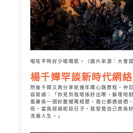
唱咗平時好少唱嘅歌。（圖片來源：大會
楊千嬅罕談新時代網絡
然後千嬅又再分享呢幾年嘅心路歷程，仲
容易過：「你見到我唔係好出嚟，躲埋咁
風暴係一個好震憾嘅經歷，我乜都遇過晒，
低，當我經過呢段日子，我發覺自己真係
浩瀚人生。」