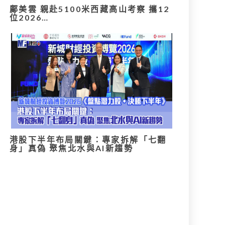
鄺美雲 親赴5100米西藏高山考察 攜12
位2026…
港股下半年布局關鍵：專家拆解「七翻
身」真偽 聚焦北水與AI新趨勢