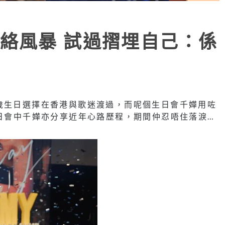
絡風暴 試過摺埋自己：係
歲生日選擇在香港與歌迷渡過，而呢個生日會千嬅用咗
生日會中千嬅亦分享近年心路歷程，期間仲忍唔住落淚…