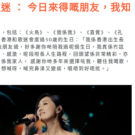
迷 ： 今日來得嘅朋友，我知
曲，包括：《火鳥》、《我係我》、《直覺》、《孔
香港和歌迷會度過50歲的生日：「我係香港出生長
及朋友過，好多謝你哋陪我過呢個生日，我真係冇諗
恩、感激，呢段咁長人生路程，回頭望係非常精彩，亦
係我家人， 感謝你哋多年來選擇咗我，聽住我嘅歌，
唔想喊呀，喊完鼻涕又變痰，唱唔到好唔抵。」