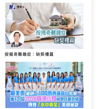
按揭奇難雜症：缺契樓篇