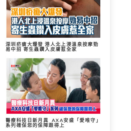
深圳疥瘡大爆發 港人北上浸溫泉按摩勁
易中招 寄生蟲鑽入皮膚惹全家
醫療科技日新月異 AXA安盛「愛唯守」
系列確保您的保障跟得上