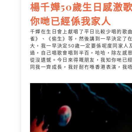
楊千嬅50歲生日感激歌
你哋已經係我家人
千嬅在生日會上獻唱了平日比較少唱的歌
雀》、《偷生》等，然後講到一早決定了在
大，我一早決定50歲一定要係呢度同家人
過，自己唱歌會唱到半百，哈哈，除左感
從沒遺憾。今日來得嘅朋友，我知你哋已經
同我一齊成長，我好耐冇喺香港表演，我