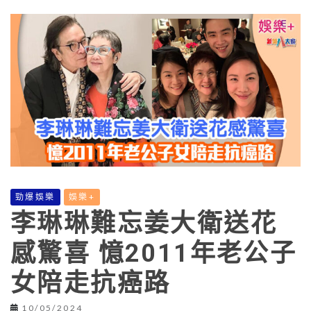
勁爆娛樂
娛樂+
李琳琳難忘姜大衛送花
感驚喜 憶2011年老公子
女陪走抗癌路
10/05/2024