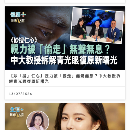
【妙「搜」仁心】視力被「偷走」無聲無息？中大教授拆
解青光眼復原新曙光
13/07/2026