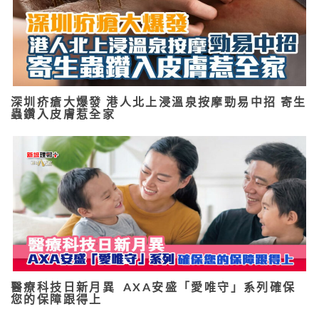
深圳疥瘡大爆發 港人北上浸溫泉按摩勁易中招 寄生
蟲鑽入皮膚惹全家
醫療科技日新月異 AXA安盛「愛唯守」系列確保
您的保障跟得上