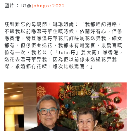
圖片：IG@
johngor2022
談到難忘的母親節，琳琳姐說：「我都唔記得咯，
不過我以前喺溫哥華住嘅時候，依蘭好有心，佢係
喺香港，特登喺溫哥華花店訂咗啲花送畀我，細女
都有，但係佢哋送花，我都未有咁驚喜，最驚喜嘅
係有一次，我老公（「John哥」姜大衛）喺香港，
送花去溫哥華畀我，因為佢以前係未送過花畀我
㗎，求婚都冇花㗎，嗰次比較驚喜。」