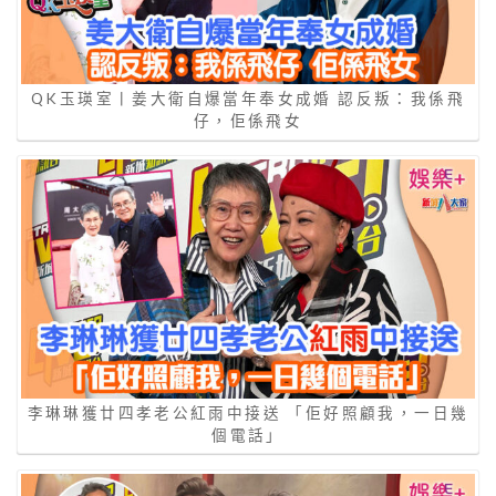
QK玉瑛室丨姜大衛自爆當年奉女成婚 認反叛：我係飛
仔，佢係飛女
李琳琳獲廿四孝老公紅雨中接送 「佢好照顧我，一日幾
個電話」