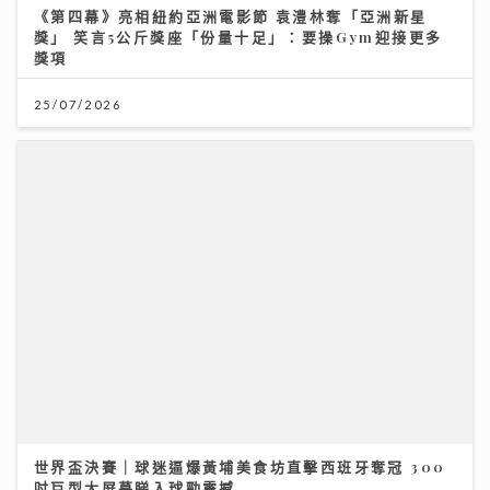
世界盃決賽｜球迷逼爆黃埔美食坊直擊西班牙奪冠 300
吋巨型大屏幕睇入球勁震撼
20/07/2026