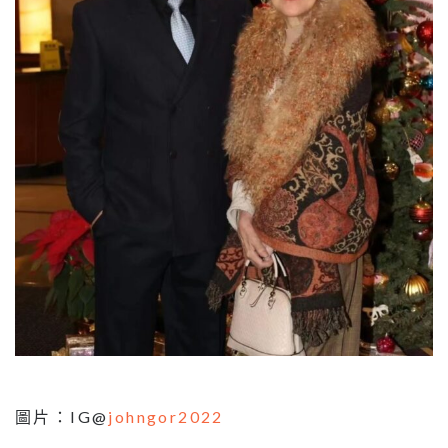
圖片：IG@
johngor2022