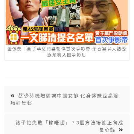
金像獎｜黃子華惡鬥梁朝偉首次爭影帝 余香凝以大熱姿
態順利入圍爭影后
蔡少芬機場偶遇中國女排 化身迷妹踮高腳
瘋狂集郵
孩子怕失敗「輸唔起」？3個方法培養正向成
長心態