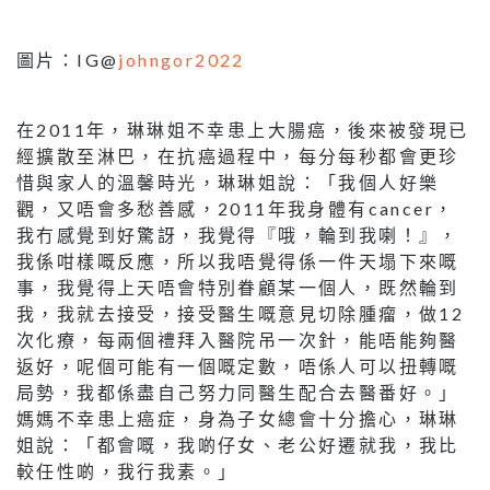
圖片：IG@
johngor2022
在2011年，琳琳姐不幸患上大腸癌，後來被發現已
經擴散至淋巴，在抗癌過程中，每分每秒都會更珍
惜與家人的溫馨時光，琳琳姐說：「我個人好樂
觀，又唔會多愁善感，2011年我身體有cancer，
我冇感覺到好驚訝，我覺得『哦，輪到我喇！』，
我係咁樣嘅反應，所以我唔覺得係一件天塌下來嘅
事，我覺得上天唔會特別眷顧某一個人，既然輪到
我，我就去接受，接受醫生嘅意見切除腫瘤，做12
次化療，每兩個禮拜入醫院吊一次針，能唔能夠醫
返好，呢個可能有一個嘅定數，唔係人可以扭轉嘅
局勢，我都係盡自己努力同醫生配合去醫番好。」
媽媽不幸患上癌症，身為子女總會十分擔心，琳琳
姐說：「都會嘅，我啲仔女、老公好遷就我，我比
較任性啲，我行我素。」