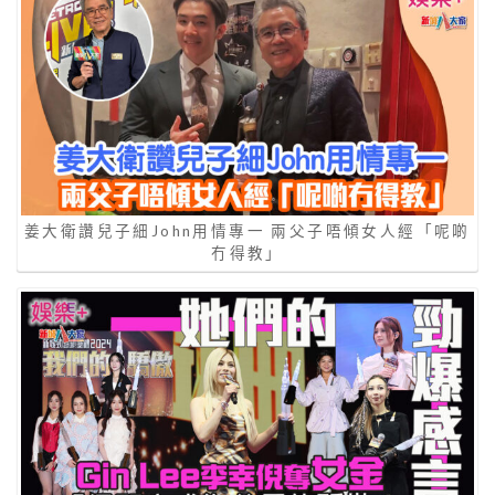
姜大衛讚兒子細John用情專一 兩父子唔傾女人經「呢啲
冇得教」