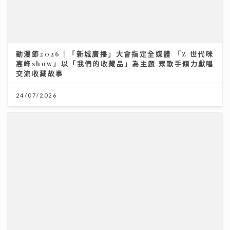
動漫節2026｜「新城廣播」大會指定全媒體 「Z 世代咪
高峰show」以「我們的收藏品」為主題 眾歌手傾力獻唱
交流收藏故事
24/07/2026
唱作歌手林暐竣西九開Mini Live 換足5套戰衣翻唱偶像
金曲 好happy