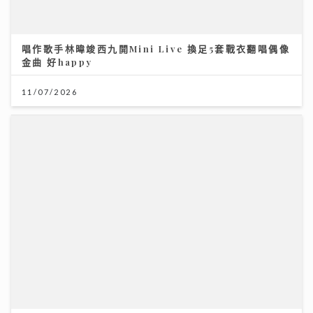
11/07/2026
《第四幕》亮相紐約亞洲電影節 袁澧林奪「亞洲新星
獎」 笑言5公斤獎座「份量十足」：要操Gym迎接更多
獎項
25/07/2026