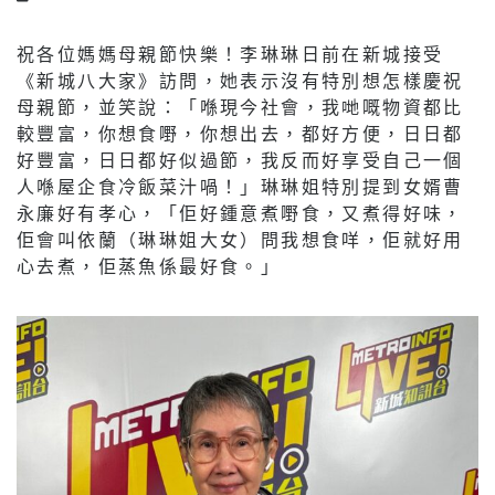
祝各位媽媽母親節快樂！李琳琳日前在新城接受
《新城八大家》訪問，她表示沒有特別想怎樣慶祝
母親節，並笑說：「喺現今社會，我哋嘅物資都比
較豐富，你想食嘢，你想出去，都好方便，日日都
好豐富，日日都好似過節，我反而好享受自己一個
人喺屋企食冷飯菜汁喎！」琳琳姐特別提到女婿曹
永廉好有孝心，「佢好鍾意煮嘢食，又煮得好味，
佢會叫依蘭（琳琳姐大女）問我想食咩，佢就好用
心去煮，佢蒸魚係最好食。」