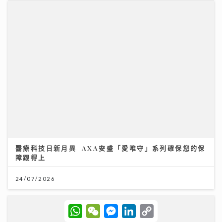
醫療科技日新月異 AXA安盛「愛唯守」系列確保您的保
障跟得上
24/07/2026
W
W
M
L
C
h
e
e
i
o