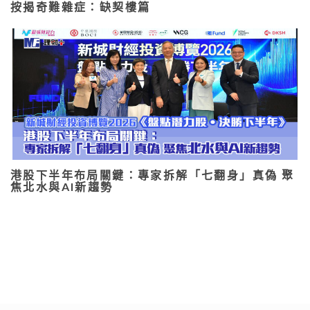
按揭奇難雜症：缺契樓篇
港股下半年布局關鍵：專家拆解「七翻身」真偽 聚
焦北水與AI新趨勢