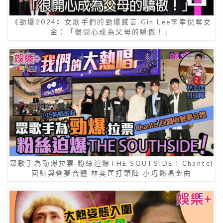
《勁爆2024》女歌手們的勁爆感言 Gin Lee李幸倪奪女
金：「很開心成為父母的驕傲！」
眾歌手為勁爆拉票 粉絲迫爆THE SOUTSIDE ! Chantel
回歸與聲夢合體 林奕匡打頭陣 小巧熱唱金曲