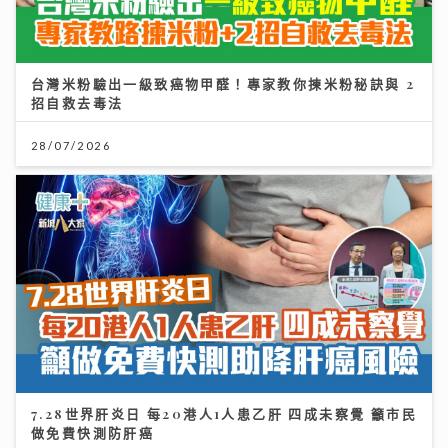
台灣米粉驗出一級致癌物甲醛！專家教你揀米粉秘訣與 2
招自救去毒法
28/07/2026
7.28世界肝炎日 每20港人1人患乙肝 四成未察覺 籲市民
做免費快測防肝癌