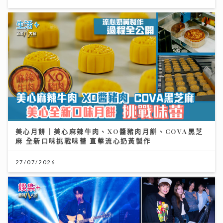
美心月餅｜美心麻辣牛肉、XO醬豬肉月餅、COVA黑芝
麻 全新口味挑戰味蕾 直擊流心奶黃製作
27/07/2026