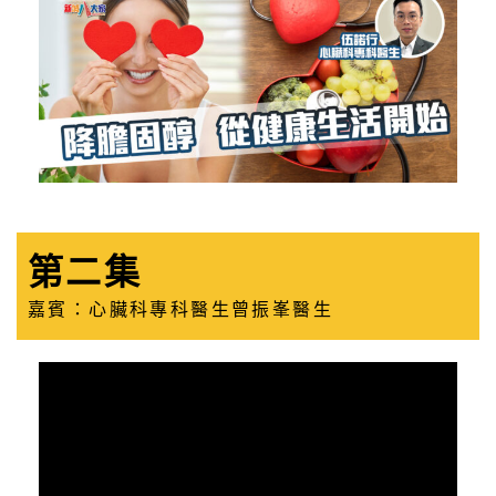
第二集
嘉賓：心臟科專科醫生曾振峯醫生