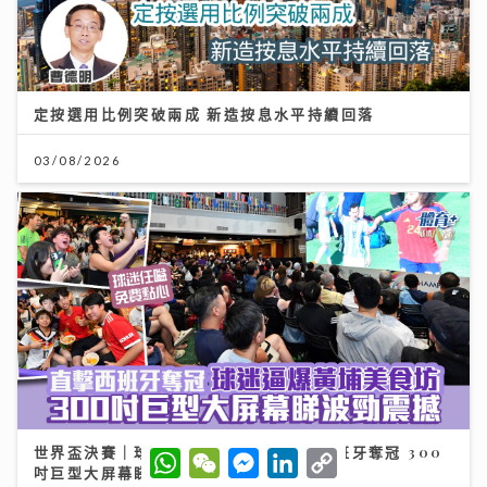
定按選用比例突破兩成 新造按息水平持續回落
03/08/2026
世界盃決賽｜球迷逼爆黃埔美食坊直擊西班牙奪冠 300
W
W
M
L
C
h
e
e
i
o
吋巨型大屏幕睇入球勁震撼