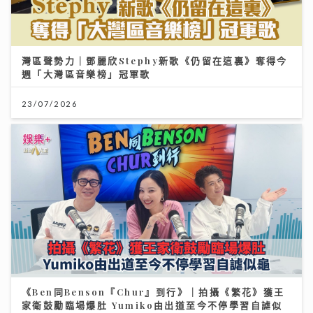
灣區聲勢力｜鄧麗欣Stephy新歌《仍留在這裏》奪得今
週「大灣區音樂榜」冠軍歌
23/07/2026
《Ben同Benson『Chur』到行》｜拍攝《繁花》獲王
家衛鼓勵臨場爆肚 Yumiko由出道至今不停學習自謔似