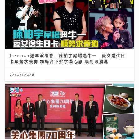
Jason20週年演唱會｜陳柏宇尾場遇牛一 愛女送生日
卡順勢求養狗 粉絲台下排字滿心思 唱到眼濕濕
22/07/2026