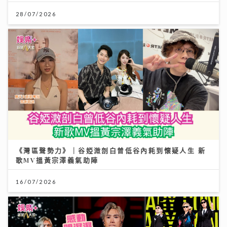
28/07/2026
《灣區聲勢力》｜谷婭溦剖白曾低谷內耗到懷疑人生 新
歌MV搵黃宗澤義氣助陣
16/07/2026