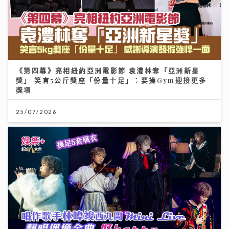
《第四幕》亮相紐約亞洲電影節 袁澧林奪「亞洲新星
獎」 笑言5公斤獎座「份量十足」：要操Gym迎接更多
獎項
25/07/2026