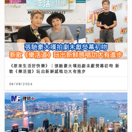
《原來生活好快樂》｜張馳豪大嘆拍劇未獻熒幕初吻 新
歌《樂活道》玩出新鮮感唱功大有進步
04/08/2026