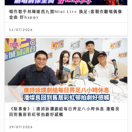
唱作歌手林暐竣西九開Mini Live 換足5套戰衣翻唱偶像
金曲 好happy
11/07/2026
《梨事會》｜唐詩詠讚劇組每日畀足八小時休息 潘燦良
回到舊居彩虹邨拍劇好感觸
29/07/2026