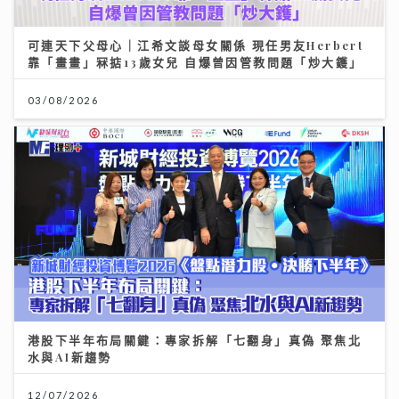
可連天下父母心｜江希文談母女關係 現任男友Herbert
靠「畫畫」冧掂13歲女兒 自爆曾因管教問題「炒大鑊」
03/08/2026
港股下半年布局關鍵：專家拆解「七翻身」真偽 聚焦北
水與AI新趨勢
12/07/2026