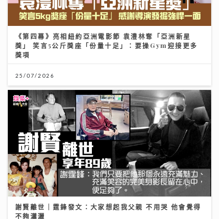
《第四幕》亮相紐約亞洲電影節 袁澧林奪「亞洲新星
獎」 笑言5公斤獎座「份量十足」：要操Gym迎接更多
獎項
25/07/2026
謝賢離世｜霆鋒發文：大家想起我父親 不用哭 他會覺得
不夠瀟灑