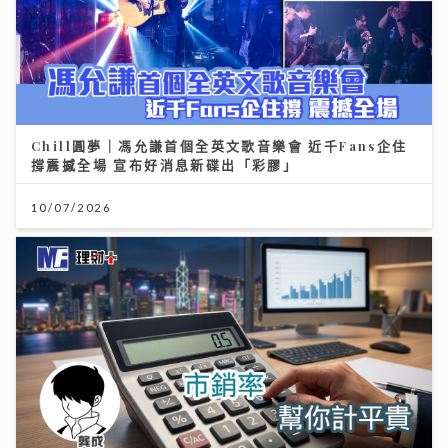
Chill圓夢｜馮允謙首個全英文歌音樂會 近千Fans企住
撐震撼全場 宣布好消息新碟出「彩膠」
10/07/2026