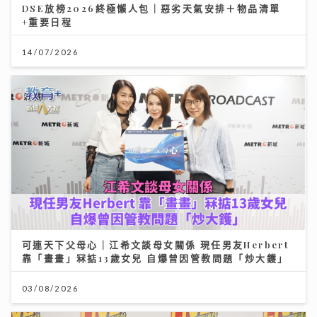
DSE放榜2026終極懶人包｜惡劣天氣安排＋物品清單
+重要日程
14/07/2026
可連天下父母心｜江希文談母女關係 現任男友Herbert
靠「畫畫」冧掂13歲女兒 自爆曾因管教問題「炒大鑊」
03/08/2026