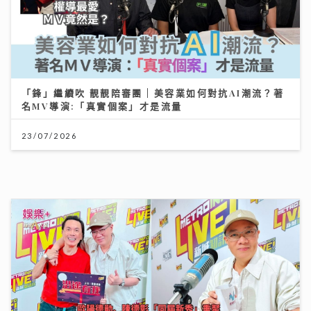
「鋒」繼續吹 靚靚陪審團 | 美容業如何對抗AI潮流？著
名MV導演:「真實個案」才是流量
23/07/2026
沿途有我｜歐陽德勛、陳德彰「同屆新秀」重聚 陳德彰
爆黃耀光曾邀重組Raidas 大讚晚安莉莉主音Sinnie及
黃淑蔓