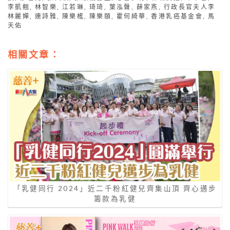
李凱翹
,
林智樂
,
江若琳
,
琦琦
,
葉泓聲
,
薛家燕
,
行政長官夫人李
林麗嬋
,
連詩雅
,
陳樂榣
,
陳樂頤
,
霍何綺華
,
香港乳癌基金會
,
馬
天佑
相關文章：
「乳健同行 2024」近二千粉紅健兒齊集山頂 齊心邁步
籌款為乳健