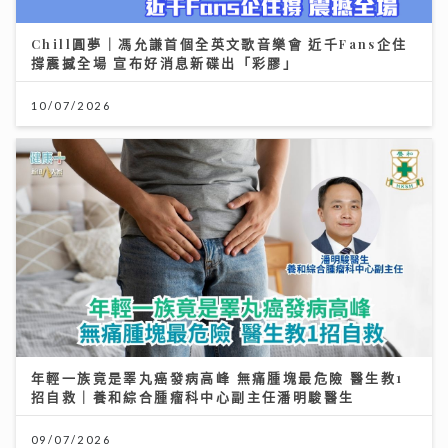
Chill圓夢｜馮允謙首個全英文歌音樂會 近千Fans企住
撐震撼全場 宣布好消息新碟出「彩膠」
10/07/2026
年輕一族竟是睪丸癌發病高峰 無痛腫塊最危險 醫生教1
招自救｜養和綜合腫瘤科中心副主任潘明駿醫生
09/07/2026