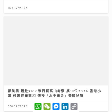
鄺美雲 親赴5100米西藏高山考察 攜12位2026 香港小
姐 候選佳麗亮相 傳授「水中黃金」美顏秘訣
30/07/2026
W
W
M
L
C
h
e
e
i
o