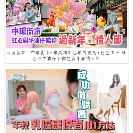
浪漫新春｜中環街市5米高粉紅心形許願樹+粉色風車 紅
心與牛油仔陪你過新年兼情人節