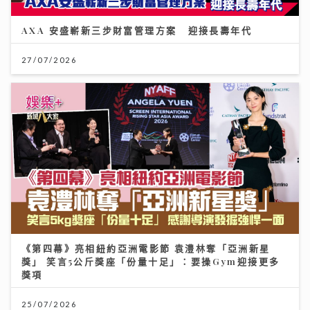
AXA 安盛嶄新三步財富管理方案 迎接長壽年代
27/07/2026
《第四幕》亮相紐約亞洲電影節 袁澧林奪「亞洲新星
獎」 笑言5公斤獎座「份量十足」：要操Gym迎接更多
獎項
25/07/2026