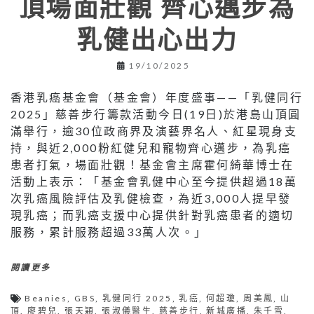
頂場面壯觀 齊心邁步為
乳健出心出力
19/10/2025
香港乳癌基金會（基金會）年度盛事——「乳健同行
2025」慈善步行籌款活動今日(19日)於港島山頂圓
滿舉行，逾30位政商界及演藝界名人、紅星現身支
持，與近2,000粉紅健兒和寵物齊心邁步，為乳癌
患者打氣，場面壯觀！基金會主席霍何綺華博士在
活動上表示：「基金會乳健中心至今提供超過18萬
次乳癌風險評估及乳健檢查，為近3,000人提早發
現乳癌；而乳癌支援中心提供針對乳癌患者的適切
服務，累計服務超過33萬人次。」
閱讀更多
Beanies
,
GBS
,
乳健同行 2025
,
乳癌
,
何超瓊
,
周美鳳
,
山
頂
,
廖碧兒
,
張天穎
,
張淑儀醫生
,
慈善步行
,
新城廣播
,
朱千雪
,