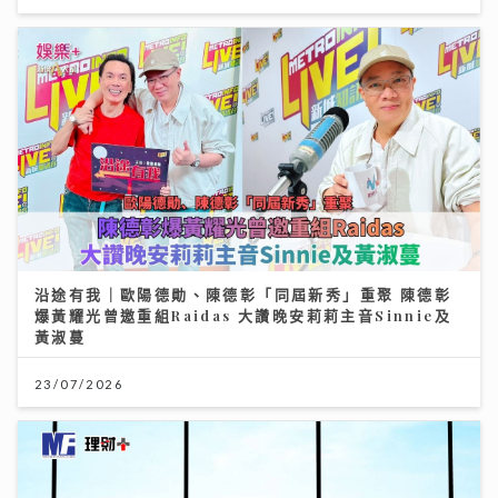
沿途有我｜歐陽德勛、陳德彰「同屆新秀」重聚 陳德彰
爆黃耀光曾邀重組Raidas 大讚晚安莉莉主音Sinnie及
黃淑蔓
23/07/2026