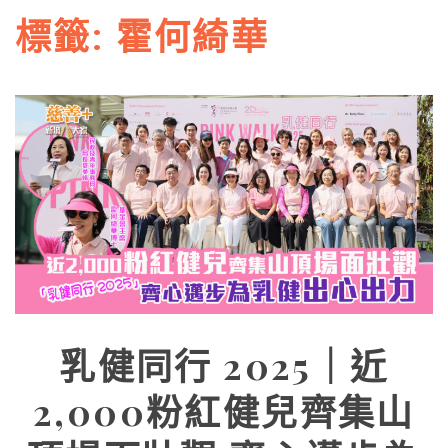
標籤:
霍何綺華
乳健同行 2025｜近
2,000粉紅健兒齊集山