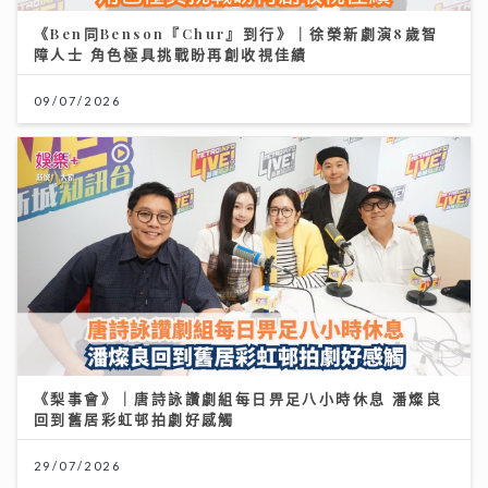
《Ben同Benson『Chur』到行》｜徐榮新劇演8歲智
障人士 角色極具挑戰盼再創收視佳績
09/07/2026
《梨事會》｜唐詩詠讚劇組每日畀足八小時休息 潘燦良
回到舊居彩虹邨拍劇好感觸
29/07/2026