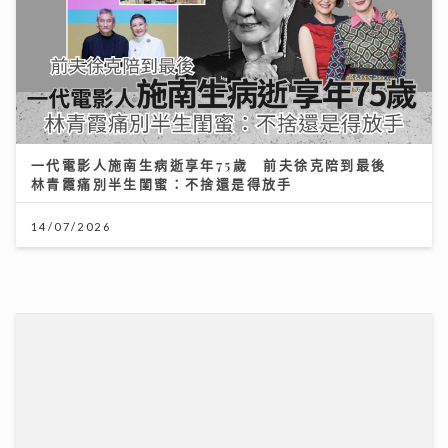
一代電影人施南生病逝享年75歲 前夫徐克陪到最後
林青霞痛別半生閨蜜：不捨還是得放手
14/07/2026