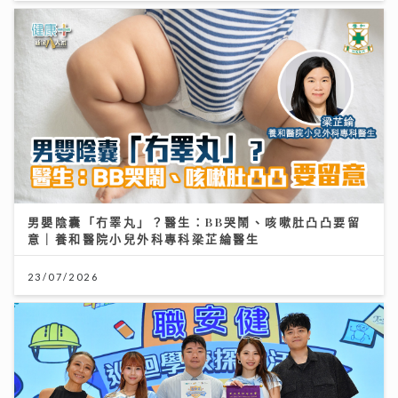
男嬰陰囊「冇睪丸」？醫生：BB哭鬧、咳嗽肚凸凸要留
意｜養和醫院小兒外科專科梁芷綸醫生
23/07/2026