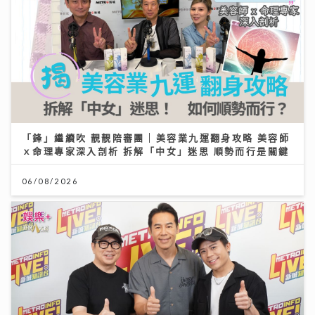
「鋒」繼續吹 靚靚陪審團 | 美容業九運翻身攻略 美容師
ｘ命理專家深入剖析 拆解「中女」迷思 順勢而行是關鍵
06/08/2026