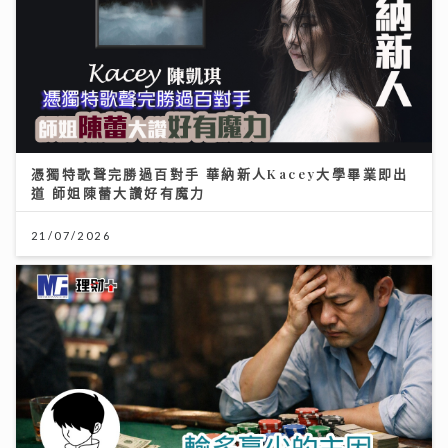
憑獨特歌聲完勝過百對手 華納新人Kacey大學畢業即出
道 師姐陳蕾大讚好有魔力
21/07/2026
輸多贏少的主因