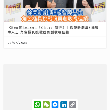
關節痛背後真相：可能不是勞損 而是免疫系統在攻擊自
己｜養和風濕病科專科黃佩茵醫生
16/07/2026
W
W
M
L
C
h
e
e
i
o