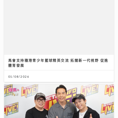
《Ben同Benson『Chur』到行》｜徐榮新劇演8歲智
障人士 角色極具挑戰盼再創收視佳績
09/07/2026