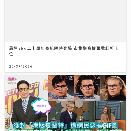
昂坪360二十周年夜航限時登場 市集變身懷舊霓虹打卡
位
25/07/2026
獲封「港版夏蘭特」遭網民惡搞GIF圖 安德尊獨家回