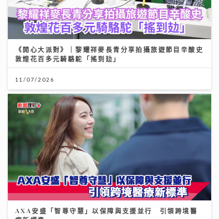
《開心大派對》｜黎耀祥麥長青分享拍攝旅遊節目辛酸史
敦煌花百多元騎駱駝「搖到攰」
11/07/2026
AXA安盛「智尊守慧」以保障與支援並行 引領跨境醫
療新標準
31/07/2026