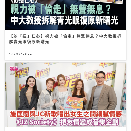
【妙「搜」仁心】視力被「偷走」無聲無息？中大教授拆
解青光眼復原新曙光
13/07/2026
《QK玉瑛室》｜施匡翹與JC新歌唱出女生之間細膩情感
《JZ Society》把友情變成音樂企劃