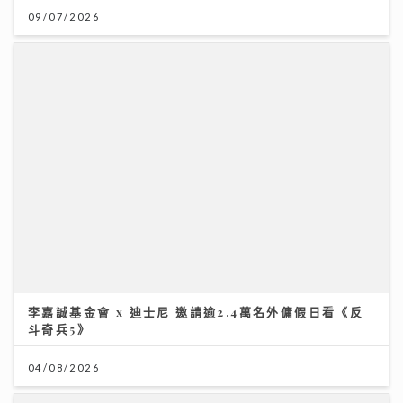
李嘉誠基金會 x 迪士尼 邀請逾2.4萬名外傭假日看《反
斗奇兵5》
04/08/2026
世界盃決賽｜Honey Punch x N5自帶睇波「女團法