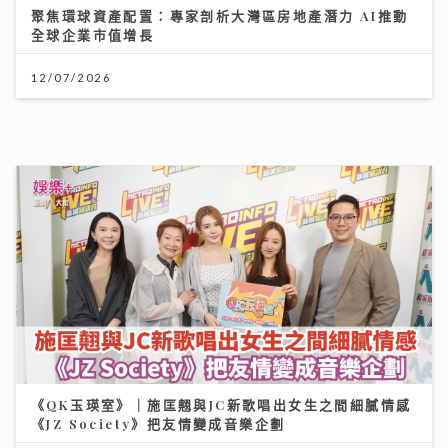
《QK玉瑛室》｜施匡翹與JC新歌唱出女生之間細膩情感
《JZ Society》把友情變成音樂企劃
07/08/2026