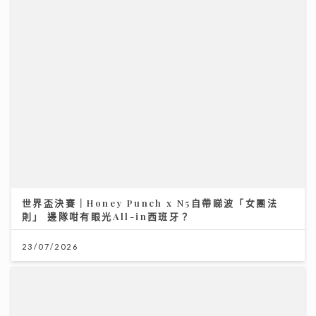
則」 邊隊咁有眼光All-in西班牙？
23/07/2026
馬會支持穗港青少年籃球精英交流 拓闊新一代視野 促進
體育發展
01/08/2026