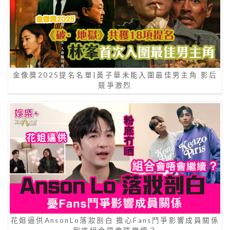
金像獎2025提名名單|黃子華未能入圍最佳男主角 影后
競爭激烈
花姐逼供AnsonLo落妝剖白 擔心Fans鬥爭影響成員關係