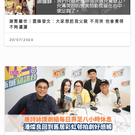
謝賢離世｜霆鋒發文：大家想起我父親 不用哭 他會覺得
不夠瀟灑
20/07/2026
《梨事會》｜唐詩詠讚劇組每日畀足八小時休息 潘燦良
回到舊居彩虹邨拍劇好感觸
29/07/2026