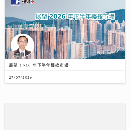
《第四幕》亮相紐約亞洲電影節 袁澧林奪「亞洲新星
獎」 笑言5公斤獎座「份量十足」：要操Gym迎接更多
獎項
25/07/2026