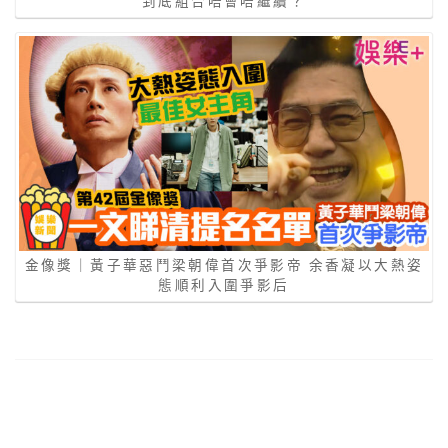
到底組合唔會唔繼續？
金像獎｜黃子華惡鬥梁朝偉首次爭影帝 余香凝以大熱姿
態順利入圍爭影后