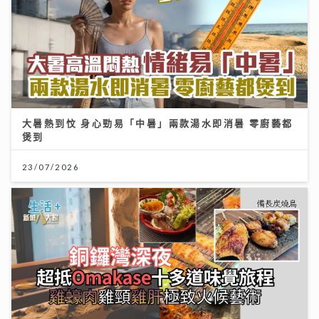
大暑熱到忟 身心勁易「中暑」兩款湯水即消暑 零廚藝都
煲到
23/07/2026