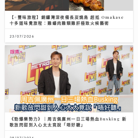
【#豐味旅程】銅鑼灣深夜備長炭燒鳥 超抵 Omakase
十多道味覺旅程：雞蠔肉雞頸雞肝極致火候藝術
23/07/2026
《勁爆樂勢力》｜周吉佩廣州一日三場熱血Busking 新
歌放閃甜到入心太太竟說「唔好聽」
28/07/2026