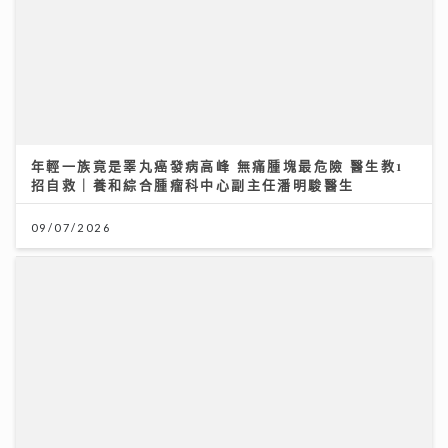
大膽追夢 你一定成功！
04/08/2026
世界盃決賽｜球迷逼爆黃埔美食坊直擊西班牙奪冠 300
吋巨型大屏幕睇入球勁震撼