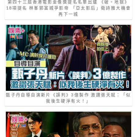
第四十三屆香港電影金像獎提名名單出爐 《破。地獄》
18項提名 林峯郭富城爭影帝 「亞太影后」衛詩雅大機會
再下一城
甄子丹自導自演新片《誤判》3億製作 激讚張天賦：「似
我後生硬淨有火！」