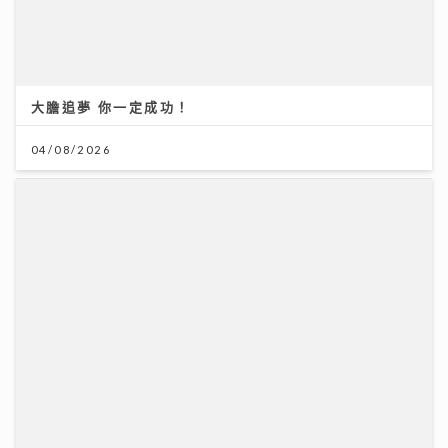
20/07/2026
動漫節2026｜TELLER自爆F.1被姐姐鏟髮染紅頭
cosplay「我愛羅」 Jacky Fan細個被怪獸嚇親 反成
「拉打迷」
26/07/2026