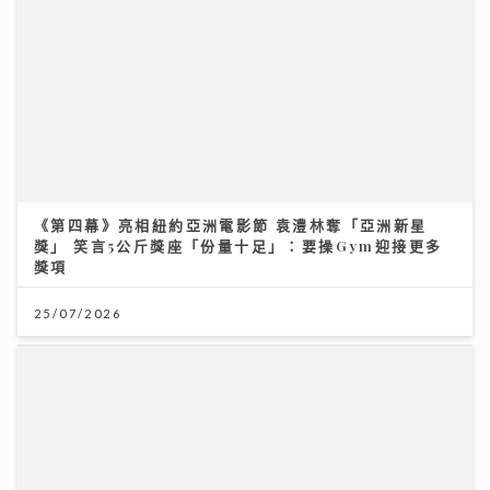
年輕一族竟是睪丸癌發病高峰 無痛腫塊最危險 醫生教1
招自救｜養和綜合腫瘤科中心副主任潘明駿醫生
09/07/2026