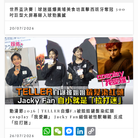
AXA 安盛嶄新三步財富管理方案 迎接長壽年代
27/07/2026
W
W
M
L
C
h
e
e
i
o