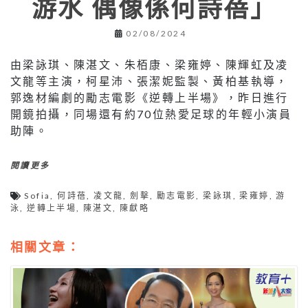
游水 偶像係何詩蓓」
02/08/2024
由梁詠琪、陳湛文、朱栢康、梁雍婷、陳輝虹及凌
文龍等主演，柯星沛、張潔妮監製、黃柏基執導，
郭逸材編劇的勵志電影《逆轉上半場》，昨日進行
開鏡拍攝，同場還有約70位熱愛足球的年輕小演員
助陣。
閱讀更多
Sofia
,
何詩蓓
,
凌文龍
,
劍擊
,
勵志電影
,
梁詠琪
,
梁雍婷
,
游
泳
,
逆轉上半場
,
陳湛文
,
陳獻略
相關文章：