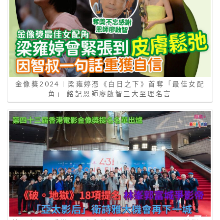
金像獎2024︱梁雍婷憑《白日之下》首奪「最佳女配
角」 銘記恩師廖啟智三大至理名言