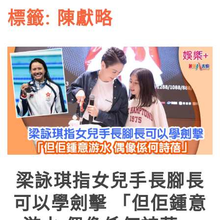
標籤:
陳獻略
梁詠琪指女兒手長腳長
可以學劍擊 「但佢鍾意