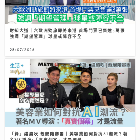
財知大道｜六歐洲勁旅即將來港 首場門票已售逾3萬張
強調「期望管理」球星或陣容不全
28/07/2026
「鋒」繼續吹 靚靚陪審團 | 美容業如何對抗AI潮流？著
名MV導演:「真實個案」才是流量