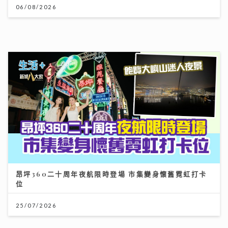
昂坪360二十周年夜航限時登場 市集變身懷舊霓虹打卡
位
25/07/2026
DSE放榜2026終極懶人包｜惡劣天氣安排＋物品清單