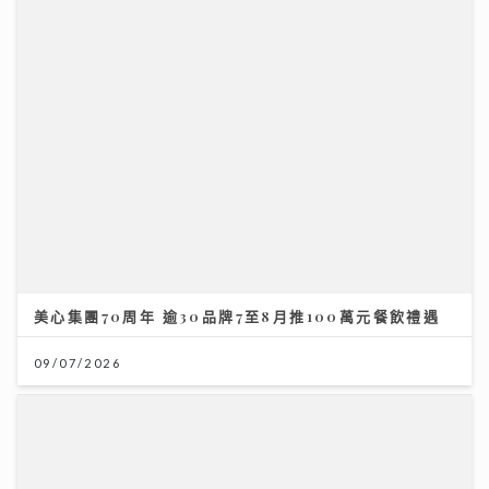
夏秋交接困擾肌膚 應對醣化羰基化有辦法｜鑽石美肌密
碼
03/08/2026