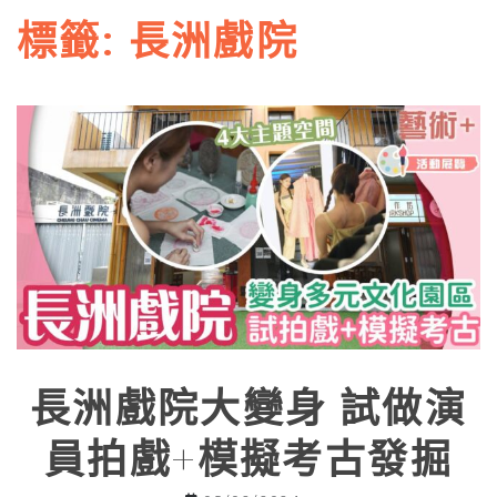
標籤:
長洲戲院
長洲戲院大變身 試做演
員拍戲+模擬考古發掘