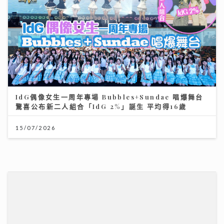
15/07/2026
可連天下父母心｜江希文談母女關係 現任男友Herbert
靠「畫畫」冧掂13歲女兒 自爆曾因管教問題「炒大鑊」
03/08/2026