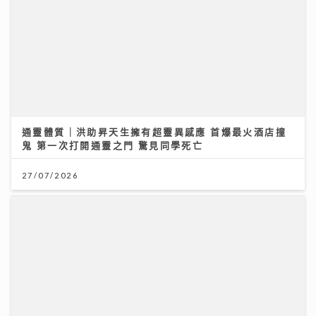
通靈體質｜洪助昇天生擁有超靈異感應 首爆最火酒店撞
鬼 第一次打開通靈之門 驚見同學死亡
27/07/2026
沿途有我｜視林憶蓮為女神飛啟德追星 馬來西亞歌手何
芸妮推「南洋爵士」改編經典