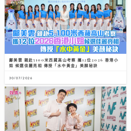
鄺美雲 親赴5100米西藏高山考察 攜12位2026 香港小
姐 候選佳麗亮相 傳授「水中黃金」美顏秘訣
30/07/2026
《原來生活好快樂》｜倪震權跨界出歌《錯過了沒下次》
從排球港隊到樂壇新人 自爆錄音勁緊張