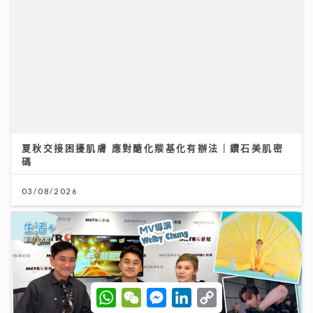
「鋒」繼續吹 | 美容廣告仲玩「P圖」？ 著名ＭＶ導
演：而家觀眾最想睇真實感
16/07/2026
W
W
M
L
C
h
e
e
i
o