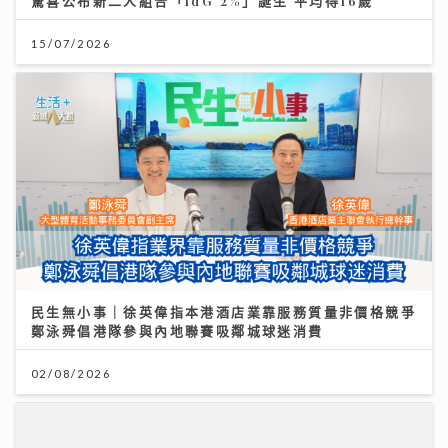
民生無小事｜徐英偉指本港酒店業靠服務質量非價格競爭
鄭泳舜倡港隊參與內地聯賽吸鄰城球迷消費
02/08/2026