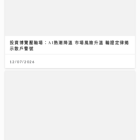
【#豐味旅程】｜尖沙咀iSQUARE南海一號 維港全景的
南洋粵菜體驗 金榜醬煮大蝦與茶燻雞的航海日誌
25/07/2026