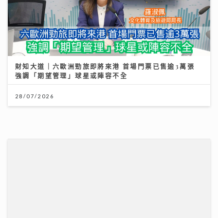
財知大道｜六歐洲勁旅即將來港 首場門票已售逾3萬張
強調「期望管理」球星或陣容不全
28/07/2026
投資博覽壓軸場：AI熱潮降溫 市場風險升溫 輪證定律揭
示散戶警號
12/07/2026