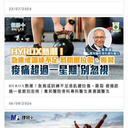
HYROX熱潮！急進或訓練不足易肌腱拉傷、撕裂 痠痛超
過一星期別忽視｜養和醫院骨科專科醫生黃惠國醫生
06/08/2026