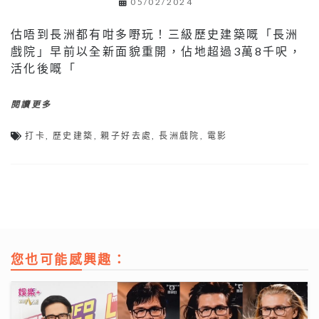
05/02/2024
估唔到長洲都有咁多嘢玩！三級歷史建築嘅「長洲
戲院」早前以全新面貌重開，佔地超過3萬8千呎，
活化後嘅「
閱讀更多
打卡
,
歷史建築
,
親子好去處
,
長洲戲院
,
電影
您也可能感興趣：