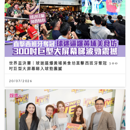
世界盃決賽｜球迷逼爆黃埔美食坊直擊西班牙奪冠 300
吋巨型大屏幕睇入球勁震撼
20/07/2026
《QK玉瑛室》｜施匡翹與JC新歌唱出女生之間細膩情感
《JZ Society》把友情變成音樂企劃