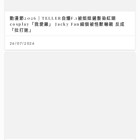
《灣區聲勢力》｜谷婭溦剖白曾低谷內耗到懷疑人生 新
歌MV搵黃宗澤義氣助陣
16/07/2026
通靈體質｜洪助昇天生擁有超靈異感應 首爆最火酒店撞