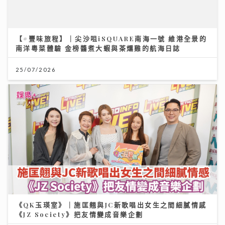
《QK玉瑛室》｜施匡翹與JC新歌唱出女生之間細膩情感
《JZ Society》把友情變成音樂企劃
07/08/2026