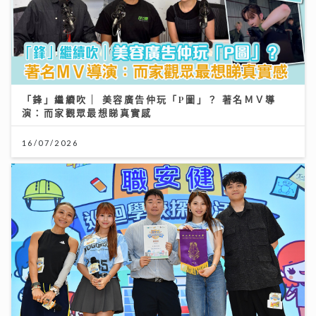
「鋒」繼續吹 | 美容廣告仲玩「P圖」？ 著名ＭＶ導
演：而家觀眾最想睇真實感
16/07/2026
李求恩紀念中學
31/07/2026