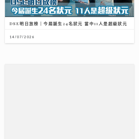
動漫節2026｜TELLER自爆F.1被姐姐鏟髮染紅頭
cosplay「我愛羅」 Jacky Fan細個被怪獸嚇親 反成
「拉打迷」
26/07/2026