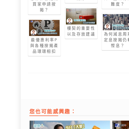
買家申請按
難度？
揭？
樓契的重要性
以及存放建議
為何減息周
最優惠利率P
定息按揭仍
與各種按揭產
慳息？
品環環相扣
您也可能感興趣：