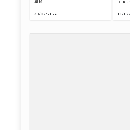
奧秘
happ
30/07/2026
11/07
《梨事會》｜唐詩詠讚劇組每日畀足八小時休息
感觸