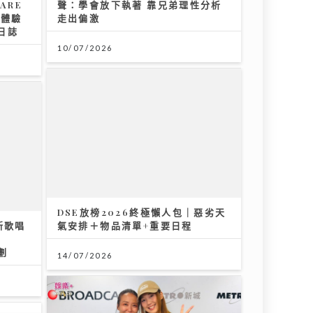
25/07/2026
《QK玉瑛室》｜施匡翹與JC新歌唱
出女生之間細膩情感 《JZ
Society》把友情變成音樂企劃
07/08/2026
入剖析