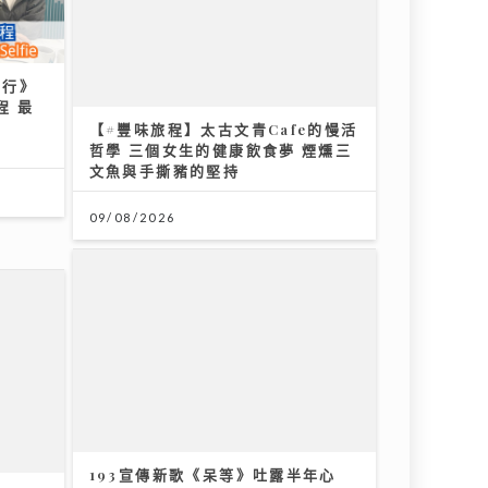
到行》
【#豐味旅程】太古文青Cafe的慢活
程 最
哲學 三個女生的健康飲食夢 煙燻三
文魚與手撕豬的堅持
09/08/2026
年心
性分析
【#豐味旅程】｜尖沙咀iSQUARE
南海一號 維港全景的南洋粵菜體驗
金榜醬煮大蝦與茶燻雞的航海日誌