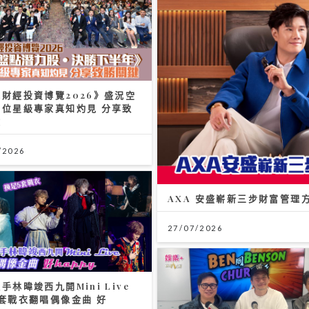
財經投資博覽2026》盛況空
多位星級專家真知灼見 分享致
鍵
/2026
AXA 安盛嶄新三步財富管理
27/07/2026
手林暐竣西九開Mini Live
套戰衣翻唱偶像金曲 好