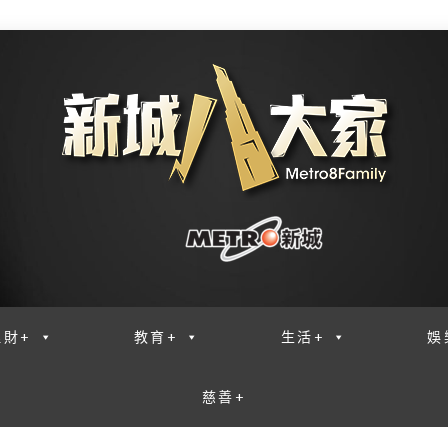
理財+
教育+
生活+
娛
慈善+