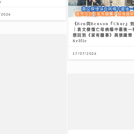
y
/2026
《Ben同Benson『Chur』
｜袁文傑憶亡母病榻中最後一
想回到《家有囍事》與張國榮
Selfie
17/07/2026
193宣傳新歌《呆等》吐露半
 潘燦良回到舊居彩虹邨拍劇好
聲：學會放下執著 靠兄弟理
走出偏激