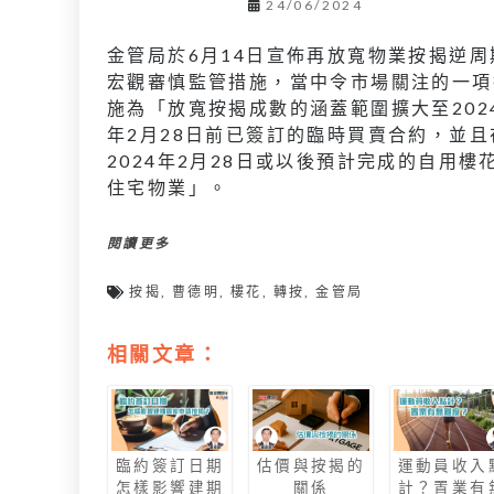
24/06/2024
金管局於6月14日宣佈再放寬物業按揭逆周
宏觀審慎監管措施，當中令市場關注的一項
施為「放寬按揭成數的涵蓋範圍擴大至202
年2月28日前已簽訂的臨時買賣合約，並且
2024年2月28日或以後預計完成的自用樓
住宅物業」。
閱讀更多
按揭
,
曹德明
,
樓花
,
轉按
,
金管局
相關文章：
臨約簽訂日期
估價與按揭的
運動員收入
怎樣影響建期
關係
計？置業有