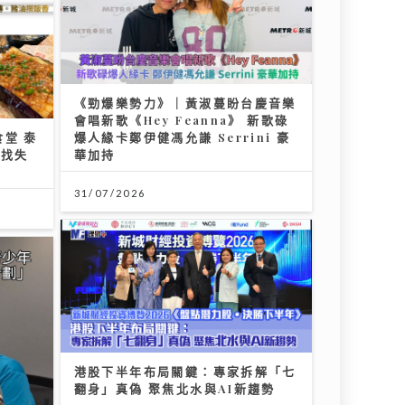
【#豐味旅程】｜九龍城深夜食堂 泰
國直送胡椒豬骨湯燒肉卷粉 尋找失
傳豬油撈飯香
02/08/2026