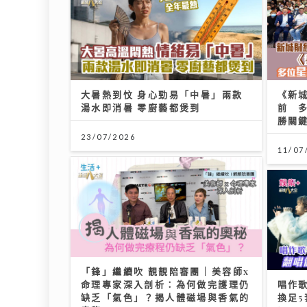
大暑熱到忟 身心勁易「中暑」兩款
《新城
湯水即消暑 零廚藝都煲到
前 
勝關
23/07/2026
11/07
「鋒」繼續吹 靚靚陪審團 | 美容師x
命理專家深入剖析：為何做完護理仍
唱作歌
缺乏「氣色」？揭人體磁場與香氣的
換足5