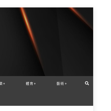
樂+
體育+
藝術+