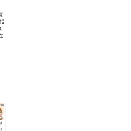
期
措
4
在
花
點
無