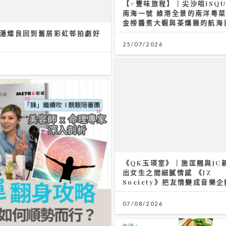
10/07/2026
繼續吹 靚靚陪審團 | 美容業九運翻身攻略 美容師ｘ命理專家深
「中女」迷思 順勢而行是關鍵