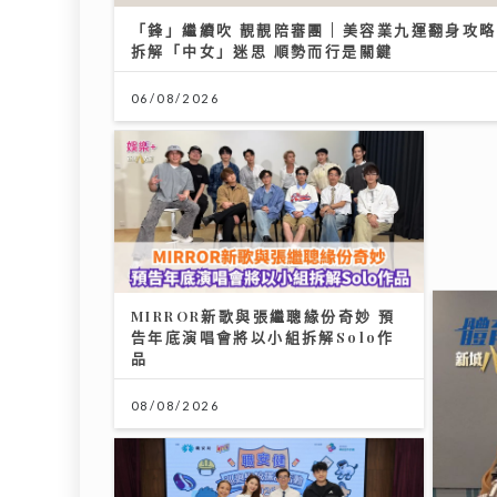
06/08
《勁爆樂勢力》｜黃淑蔓盼台慶音樂
會唱新歌《Hey Feanna》 新歌碌
爆人緣卡鄭伊健馮允謙 Serrini 豪
華加持
31/07/2026
MIR
告年底
品
08/08
港股下半年布局關鍵：專家拆解「七
翻身」真偽 聚焦北水與AI新趨勢
12/07/2026