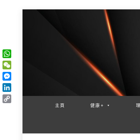
W
一網睇盡 八家大成
h
W
a
e
M
t
C
e
L
s
h
s
i
主頁
健康+
A
C
a
s
n
p
o
t
e
k
p
p
n
e
y
g
d