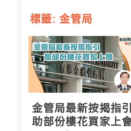
L
e
I
i
r
標籤:
金管局
n
n
k
金管局最新按揭指
助部份樓花買家上