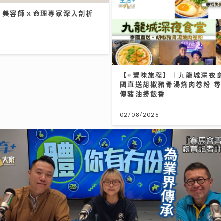
/2026
ROR新歌與張繼聰緣份奇妙 預
演唱會將以小組拆解Solo作
/2026