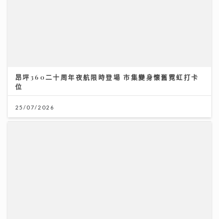
通靈體質｜洪助昇天生擁有超靈異感應 首爆最火酒店撞
鬼 第一次打開通靈之門 驚見同學死亡
27/07/2026