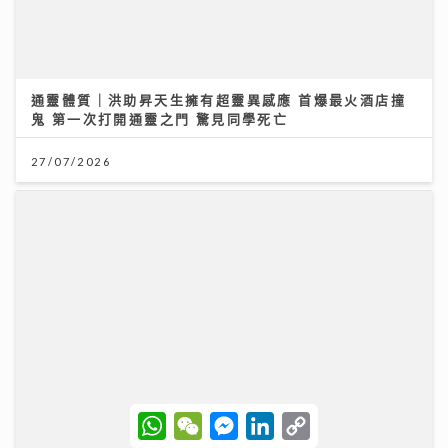
世界盃決賽｜球迷逼爆黃埔美食坊直擊西班牙奪冠 300
吋巨型大屏幕睇入球勁震撼
20/07/2026
W
W
M
L
C
h
e
e
i
o