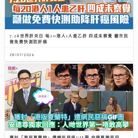
7.28世界肝炎日 每20港人1人患乙肝 四成未察覺 籲市民
做免費快測防肝癌
28/07/2026
獲封「港版夏蘭特」遭網民惡搞GIF圖 安德尊獨家回