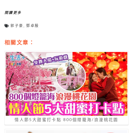
閱讀更多
郭子豪
,
鄧卓殷
相關文章：
情人節5大甜蜜打卡點 800個燈籠海/浪漫桃花園