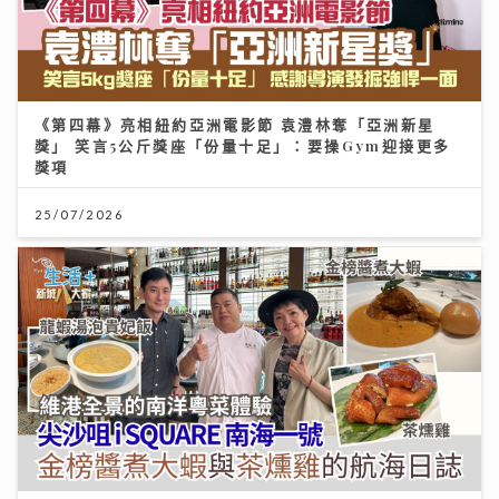
《第四幕》亮相紐約亞洲電影節 袁澧林奪「亞洲新星
獎」 笑言5公斤獎座「份量十足」：要操Gym迎接更多
獎項
25/07/2026