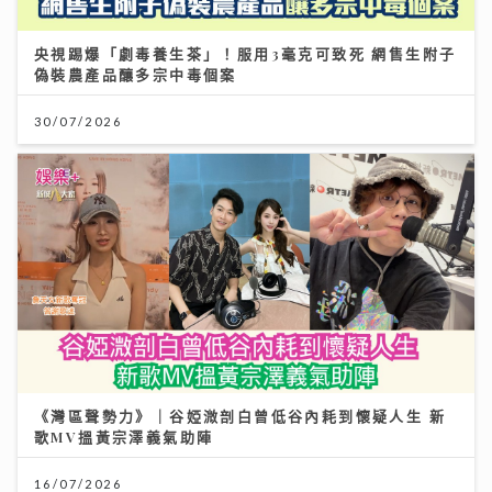
央視踢爆「劇毒養生茶」！服用3毫克可致死 網售生附子
偽裝農產品釀多宗中毒個案
30/07/2026
《灣區聲勢力》｜谷婭溦剖白曾低谷內耗到懷疑人生 新
歌MV搵黃宗澤義氣助陣
16/07/2026