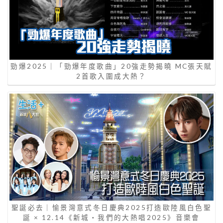
勁爆2025｜「勁爆年度歌曲」20強走勢揭曉 MC張天賦
2首歌入圍成大熱？
聖誕必去｜愉景灣意式冬日慶典2025打造歐陸風白色聖
誕 × 12.14《新城‧我們的大熱唱2025》音樂會