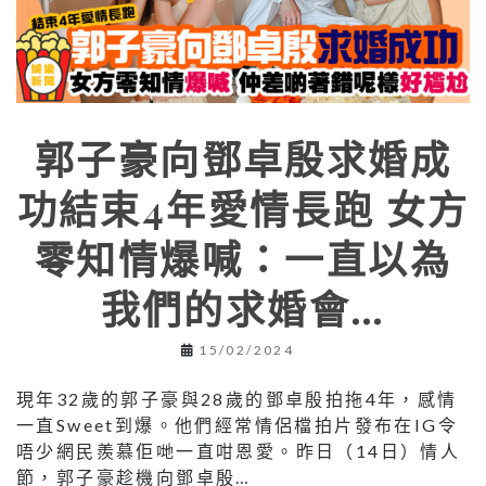
郭子豪向鄧卓殷求婚成
功結束4年愛情長跑 女方
零知情爆喊：一直以為
我們的求婚會…
15/02/2024
現年32歲的郭子豪與28歲的鄧卓殷拍拖4年，感情
一直Sweet到爆。他們經常情侶檔拍片發布在IG令
唔少網民羨慕佢哋一直咁恩愛。昨日（14日）情人
節，郭子豪趁機向鄧卓殷…