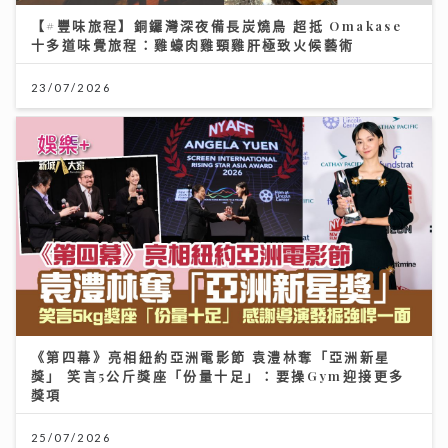
【#豐味旅程】銅鑼灣深夜備長炭燒鳥 超抵 Omakase
十多道味覺旅程：雞蠔肉雞頸雞肝極致火候藝術
23/07/2026
《第四幕》亮相紐約亞洲電影節 袁澧林奪「亞洲新星
獎」 笑言5公斤獎座「份量十足」：要操Gym迎接更多
獎項
25/07/2026