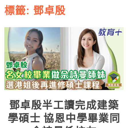
標籤:
鄧卓殷
鄧卓殷半工讀完成建築
學碩士 協恩中學畢業同