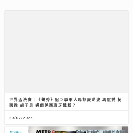
世界盃決賽｜《聲秀》冠亞季軍人馬都愛睇波 馮熙燮 柯
雨霏 胡子貝 邊個係西班牙鐵粉？
20/07/2026