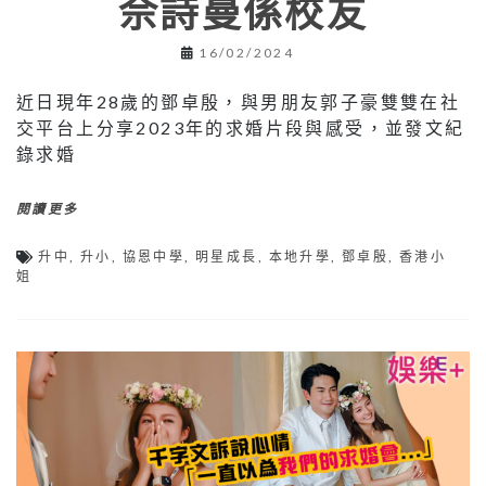
佘詩曼係校友
16/02/2024
近日現年28歲的鄧卓殷，與男朋友郭子豪雙雙在社
交平台上分享2023年的求婚片段與感受，並發文紀
錄求婚
閱讀更多
升中
,
升小
,
協恩中學
,
明星成長
,
本地升學
,
鄧卓殷
,
香港小
姐