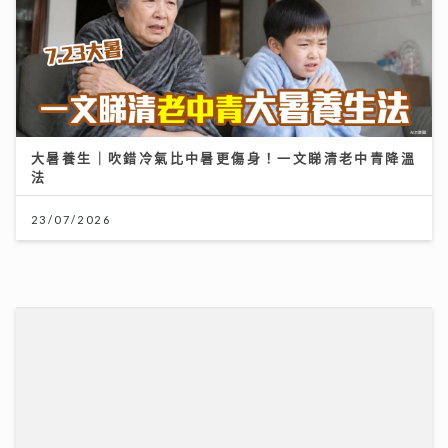
大暑養生｜吹錯冷氣比中暑更傷身！一文睇清老中青降溫
法
23/07/2026
昂坪360二十周年夜航限時登場 市集變身懷舊霓虹打卡
位
25/07/2026