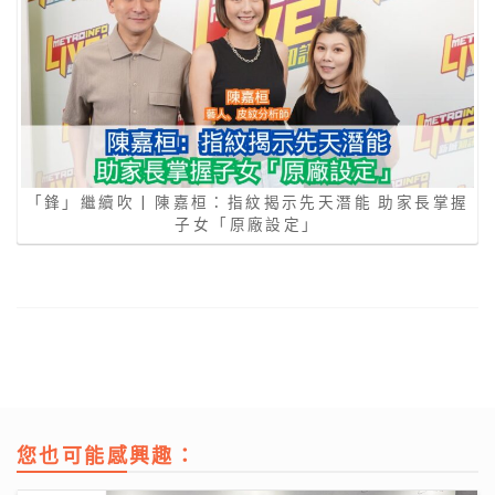
「鋒」繼續吹 | 陳嘉桓：指紋揭示先天潛能 助家長掌握
子女「原廠設定」
您也可能感興趣：