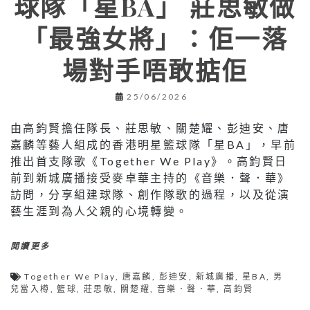
球隊「星BA」 莊思敏做
「最強女將」：佢一落
場對手唔敢掂佢
25/06/2026
由高鈞賢擔任隊長、莊思敏、關楚耀、彭迪安、唐
嘉麟等藝人組成的香港明星籃球隊「星BA」，早前
推出首支隊歌《Together We Play》。高鈞賢日
前到新城廣播接受麥卓華主持的《音樂．聲．華》
訪問，分享組建球隊、創作隊歌的過程，以及從演
藝生涯到為人父親的心境轉變。
閱讀更多
Together We Play
,
唐嘉麟
,
彭迪安
,
新城廣播
,
星BA
,
男
兒當入樽
,
籃球
,
莊思敏
,
關楚耀
,
音樂．聲．華
,
高鈞賢