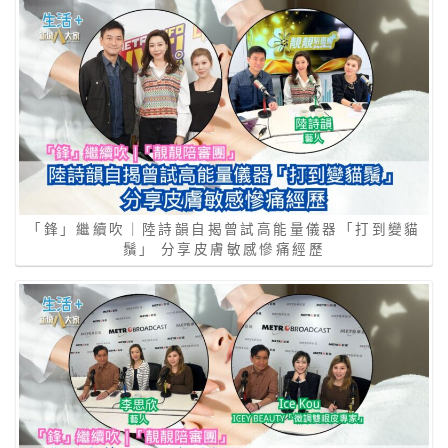
「鋒」繼續吹｜陸詩韻自揭曾試高能量儀器「打到變貓
鬚」 分享皮膚敏感慘痛經歷