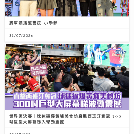
將軍澳播道書院-小學部
31/07/2026
世界盃決賽｜球迷逼爆黃埔美食坊直擊西班牙奪冠 300
吋巨型大屏幕睇入球勁震撼