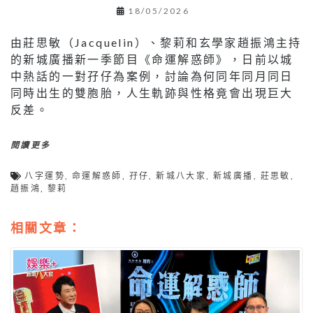
18/05/2026
由莊思敏（Jacquelin）、黎莉和玄學家趙振鴻主持
的新城廣播新一季節目《命運解惑師》，日前以城
中熱話的一對孖仔為案例，討論為何同年同月同日
同時出生的雙胞胎，人生軌跡與性格竟會出現巨大
反差。
閱讀更多
八字運勢
,
命運解惑師
,
孖仔
,
新城八大家
,
新城廣播
,
莊思敏
,
趙振鴻
,
黎莉
相關文章：