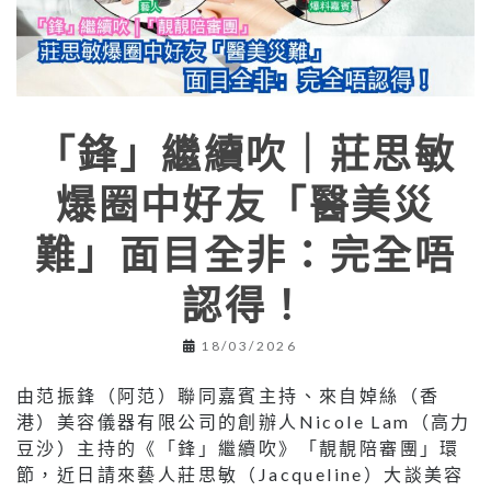
「鋒」繼續吹｜莊思敏
爆圈中好友「醫美災
難」面目全非：完全唔
認得！
18/03/2026
由范振鋒（阿范）聯同嘉賓主持、來自婥絲（香
港）美容儀器有限公司的創辦人Nicole Lam（高力
豆沙）主持的《「鋒」繼續吹》「靚靚陪審團」環
節，近日請來藝人莊思敏（Jacqueline）大談美容