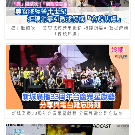
「鋒」繼續吹 | 美容院經營半世紀 拒硬銷靠AI數據解構
「容貌焦慮」
新城廣播33周年台慶眾星獻藝 分享與電台難忘時刻