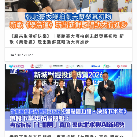
《原來生活好快樂》｜張馳豪大嘆拍劇未獻熒幕初吻 新
歌《樂活道》玩出新鮮感唱功大有進步
04/08/2026
港股下半年布局關鍵：專家拆解「七翻身」真偽 聚焦北