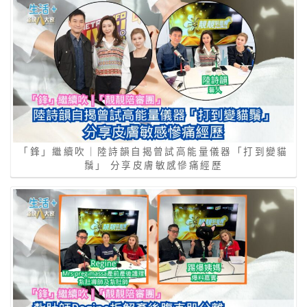
「鋒」繼續吹｜陸詩韻自揭曾試高能量儀器「打到變貓
鬚」 分享皮膚敏感慘痛經歷