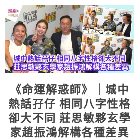
《命運解惑師》｜城中
熱話孖仔 相同八字性格
卻大不同 莊思敏夥玄學
家趙振鴻解構各種差異