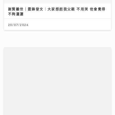
謝賢離世｜霆鋒發文：大家想起我父親 不用哭 他會覺得
不夠瀟灑
20/07/2026
【妙「搜」仁心】視力被「偷走」無聲無息？中大教授拆
解青光眼復原新曙光
13/07/2026