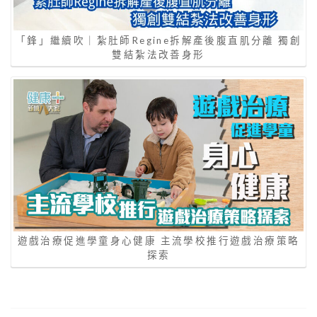
「鋒」繼續吹｜紮肚師Regine拆解產後腹直肌分離 獨創
雙結紮法改善身形
遊戲治療促進學童身心健康 主流學校推行遊戲治療策略
探索