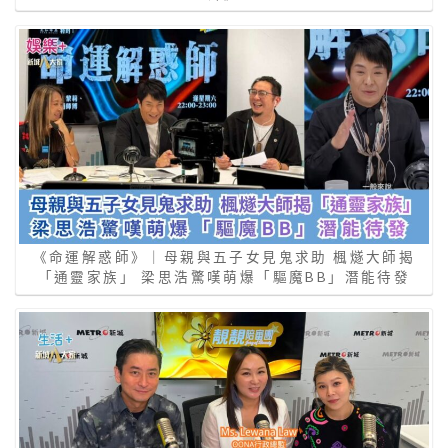
《命運解惑師》｜母親與五子女見鬼求助 楓燧大師揭
「通靈家族」 梁思浩驚嘆萌爆「驅魔BB」潛能待發