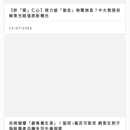
央視踢爆「劇毒養生茶」！服用3毫克可致死 網售生附子
偽裝農產品釀多宗中毒個案
30/07/2026