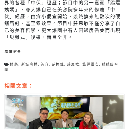
界的各種「中伏」經歷；節目中的另一嘉賓「踢爆
姨媽」，亦大爆自己在美容院多年來的慘痛「中
伏」經歷，由貪小便宜開始，最終換來無數次的硬
銷屈錢，甚至零效果。節目中莊思敏不僅分享了自
己的美容哲學，更大爆圈中有人因過度醫美而出現
「災難式」後果，面目全非。
閱讀更多
婥絲
,
新城廣播
,
美容
,
范振鋒
,
莊思敏
,
鋒繼續吹
,
靚靚陪審
團
相關文章：