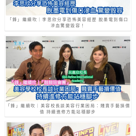
「鋒」繼續吹｜李思欣分享恐怖美容經歷 脫墨電到傷口
滲血驚變毀容！
「鋒」繼續吹｜美容校長談美容行業困局：賤賣手藝損價
值 持續進修方能站穩腳步