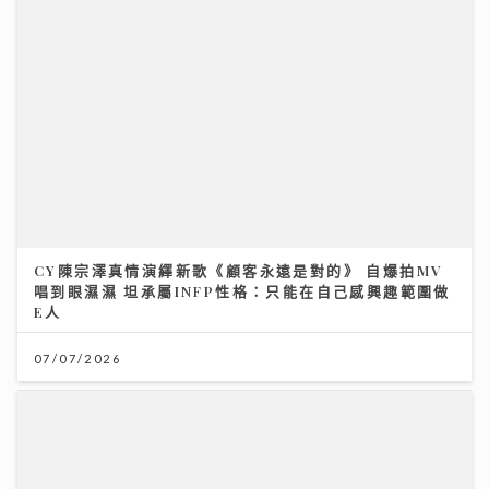
CY陳宗澤真情演繹新歌《顧客永遠是對的》 自爆拍MV
唱到眼濕濕 坦承屬INFP性格：只能在自己感興趣範圍做
E人
07/07/2026