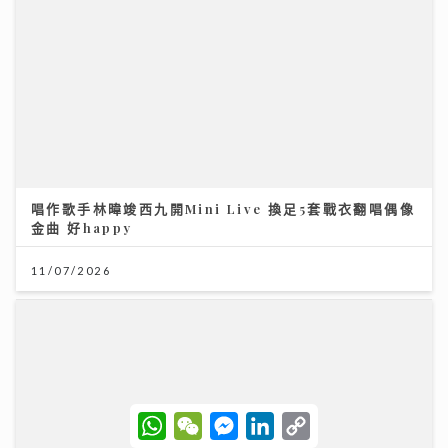
唱作歌手林暐竣西九開Mini Live 換足5套戰衣翻唱偶像
金曲 好happy
11/07/2026
W
W
M
L
C
Chill圓夢｜馮允謙首個全英文歌音樂會 近千Fans企住
h
e
e
i
o
撐震撼全場 宣布好消息新碟出「彩膠」