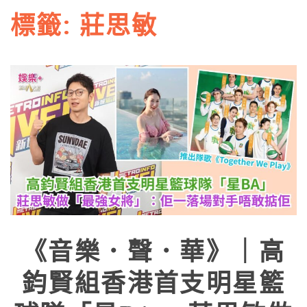
標籤:
莊思敏
《音樂．聲．華》｜高
鈞賢組香港首支明星籃