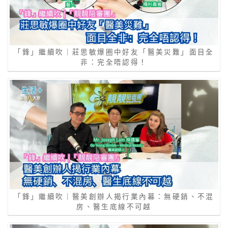
「鋒」繼續吹｜莊思敏爆圈中好友「醫美災難」面目全
非：完全唔認得！
「鋒」繼續吹｜醫美創辦人揭行業內幕：無硬銷、不混
房、醫生底線不可越