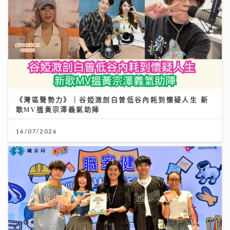
《灣區聲勢力》｜谷婭溦剖白曾低谷內耗到懷疑人生 新
歌MV搵黃宗澤義氣助陣
16/07/2026