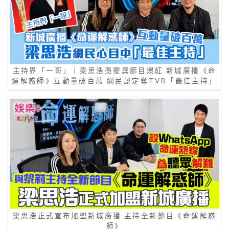
主持界「一哥」｜梁思浩憑靈異節目爆紅 新城廣播《命
運解惑師》互動量破百萬 網民認定奪TVB「最佳主持」
梁思浩正式宣布加盟新城廣播 主持全新節目《命運解惑
師》