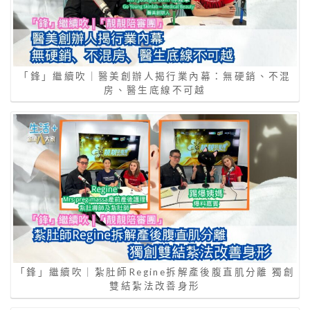
「鋒」繼續吹｜醫美創辦人揭行業內幕：無硬銷、不混
房、醫生底線不可越
「鋒」繼續吹｜紮肚師Regine拆解產後腹直肌分離 獨創
雙結紮法改善身形