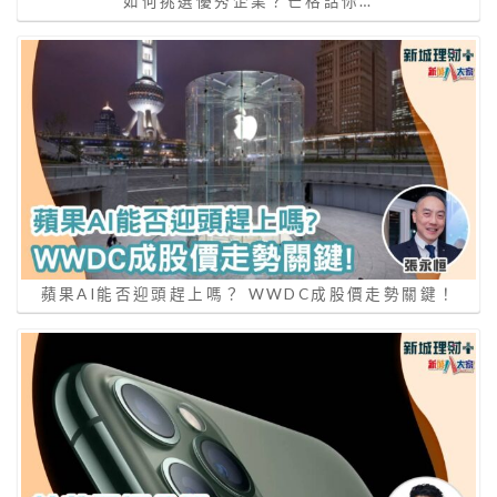
如何挑選優秀企業？芒格話你…
蘋果AI能否迎頭趕上嗎？ WWDC成股價走勢關鍵！