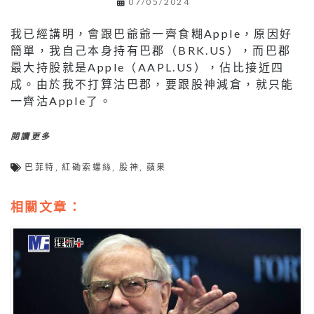
07/05/2024
我已經講明，會跟巴爺爺一齊食糊Apple，原因好
簡單，我自己本身持有巴郡（BRK.US），而巴郡
最大持股就是Apple（AAPL.US），佔比接近四
成。由於我不打算沽巴郡，要跟股神減倉，就只能
一齊沽Apple了。
閱讀更多
巴菲特
,
紅磡索螺絲
,
股神
,
蘋果
相關文章：