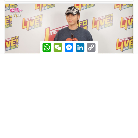
W
W
M
L
C
h
e
e
i
o
a
C
s
n
p
t
h
s
k
y
s
a
e
e
L
A
t
n
d
i
p
g
I
n
193宣傳新歌《呆等》吐露半年心聲：學會放下執著 靠
p
e
n
k
兄弟理性分析走出偏激
r
10/07/2026