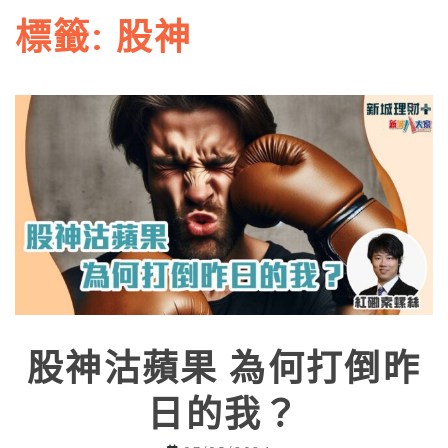
標籤:
股神
股神沽蘋果 為何打倒昨
日的我？