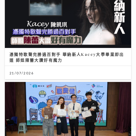
憑獨特歌聲完勝過百對手 華納新人Kacey大學畢業即出
道 師姐陳蕾大讚好有魔力
21/07/2026