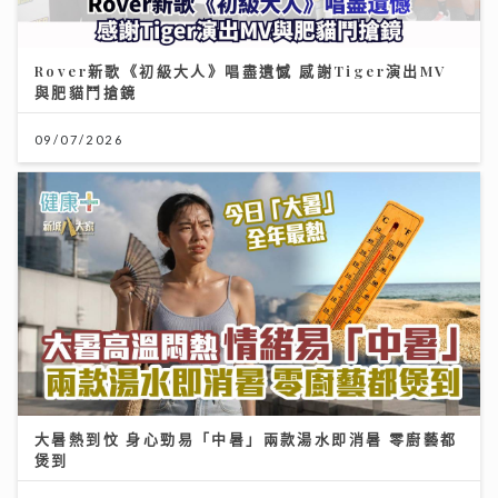
Rover新歌《初級大人》唱盡遺憾 感謝Tiger演出MV
與肥貓鬥搶鏡
09/07/2026
大暑熱到忟 身心勁易「中暑」兩款湯水即消暑 零廚藝都
煲到