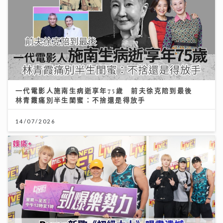
一代電影人施南生病逝享年75歲 前夫徐克陪到最後
林青霞痛別半生閨蜜：不捨還是得放手
14/07/2026