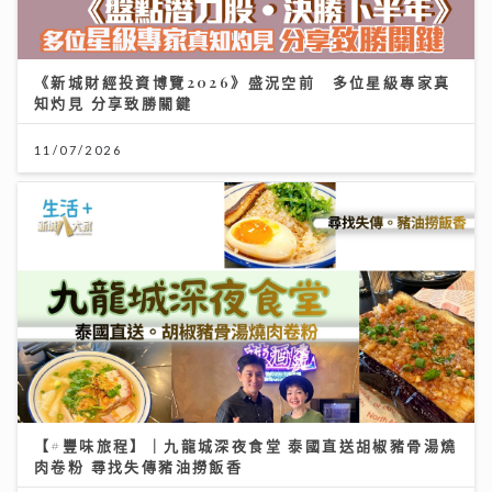
《新城財經投資博覽2026》盛況空前 多位星級專家真
知灼見 分享致勝關鍵
11/07/2026
【#豐味旅程】｜九龍城深夜食堂 泰國直送胡椒豬骨湯燒
肉卷粉 尋找失傳豬油撈飯香