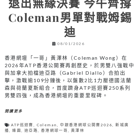
退出無緣決賽 今午齊撐
Coleman男單對戰姆錫
迪
08/01/2026
香港網壇「一哥」黃澤林（Coleman Wong）在
2026年ATP香港公開賽再創歷史，於男雙八強戰中
與加拿大拍檔迪亞路（Gabriel Diallo）合拍出
擊，激戰逾109分鐘後，以盤數2比1力壓德國法蘭
森與荷蘭夏斯組合，首度躋身ATP巡迴賽250系列
男雙四強，成為香港網壇的重要里程碑。
閱讀更多
ATP巡迴賽
,
Coleman
,
中銀香港網球公開賽2026
,
新城廣
播
,
維園
,
迪亞路
,
香港網球一哥
,
黃澤林