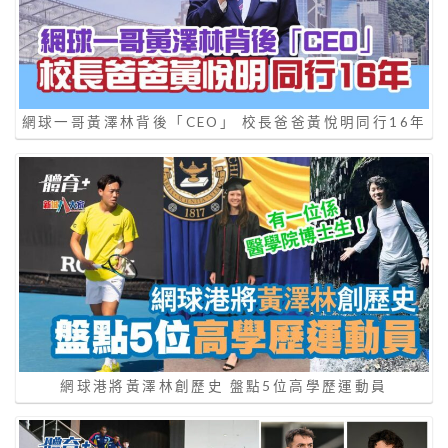
網球一哥黃澤林背後「CEO」 校長爸爸黃悅明同行16年
網球港將黃澤林創歷史 盤點5位高學歷運動員