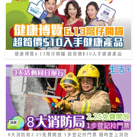
健康博覽6.13灣仔開鑼 超筍價$10入手健康產品
8大消防局2.25免費開放 1步登記拎門票 隨時登上消防