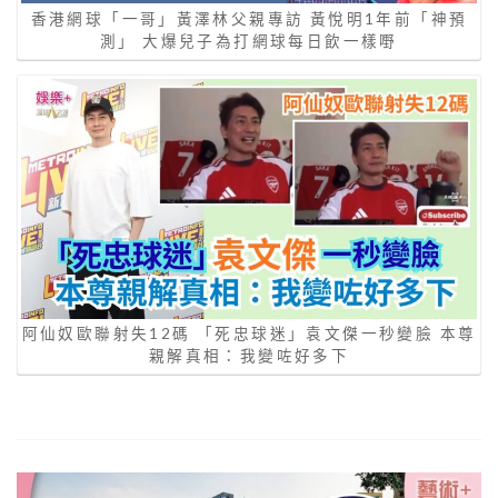
香港網球「一哥」黃澤林父親專訪 黃悅明1年前「神預
測」 大爆兒子為打網球每日飲一樣嘢
阿仙奴歐聯射失12碼 「死忠球迷」袁文傑一秒變臉 本尊
親解真相：我變咗好多下