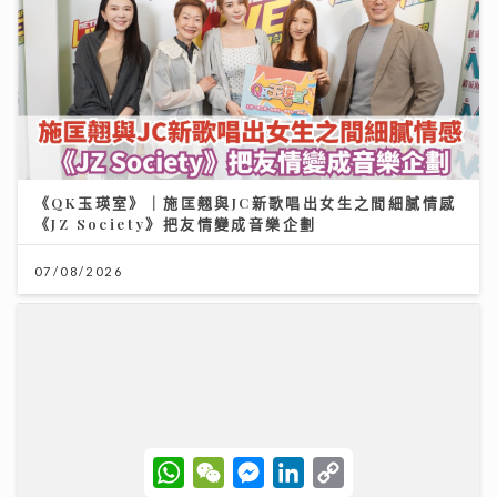
《QK玉瑛室》｜施匡翹與JC新歌唱出女生之間細膩情感
《JZ Society》把友情變成音樂企劃
07/08/2026
W
W
M
L
C
h
e
e
i
o