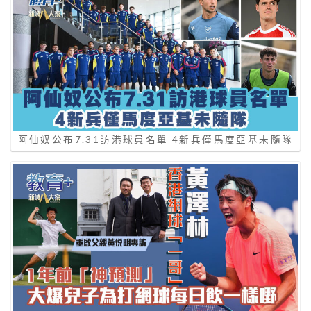
阿仙奴公布7.31訪港球員名單 4新兵僅馬度亞基未隨隊