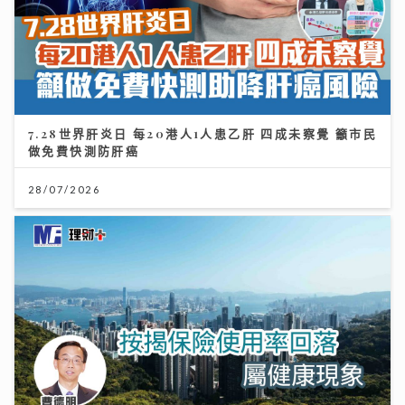
7.28世界肝炎日 每20港人1人患乙肝 四成未察覺 籲市民
做免費快測防肝癌
28/07/2026