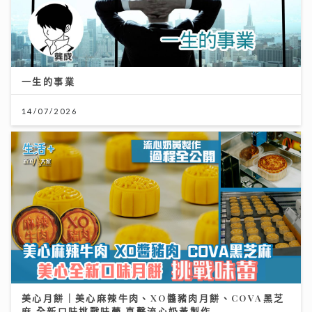
一生的事業
14/07/2026
美心月餅｜美心麻辣牛肉、XO醬豬肉月餅、COVA黑芝
麻 全新口味挑戰味蕾 直擊流心奶黃製作