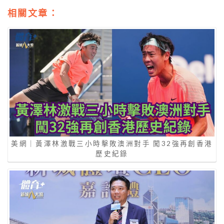
相關文章：
美網｜黃澤林激戰三小時擊敗澳洲對手 闖32強再創香港
歷史紀錄