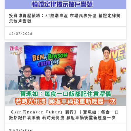
投資博覽壓軸場：AI熱潮降溫 市場風險升溫 輪證定律揭
示散戶警號
12/07/2026
《Ben同Benson『Chur』到行》｜寶珮如：每食一口
飯都記住袁潔儀 若時光倒流 願返車禍後重新經歷一次
30/07/2026