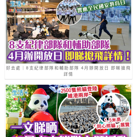
好去處｜8支紀律部隊和輔助部隊 4月辦開放日 即睇搶飛
詳情