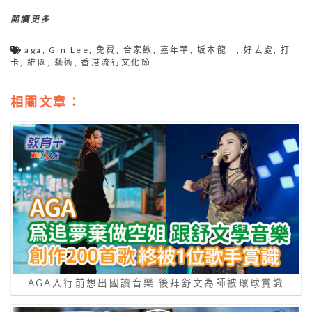
閱讀更多
aga
,
Gin Lee
,
免費
,
合家歡
,
嘉年華
,
坂本龍一
,
好去處
,
打
卡
,
維園
,
藝術
,
香港流行文化節
相關文章：
AGA入行前想出國讀音樂 後拜舒文為師被環球賞識