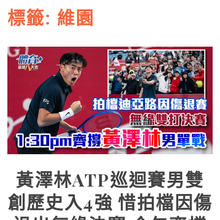
標籤:
維園
黃澤林ATP巡迴賽男雙
創歷史入4強 惜拍檔因傷