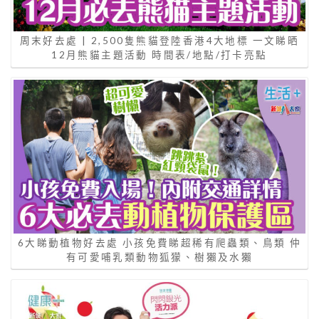
周末好去處 | 2,500隻熊貓登陸香港4大地標 一文睇晒
12月熊貓主題活動 時間表/地點/打卡亮點
6大睇動植物好去處 小孩免費睇超稀有爬蟲類、鳥類 仲
有可愛哺乳類動物狐獴、樹獺及水獺