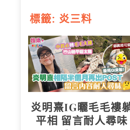
L
e
I
i
r
標籤:
炎三料
n
n
k
炎明熹IG曬毛毛褸
平相 留言耐人尋味