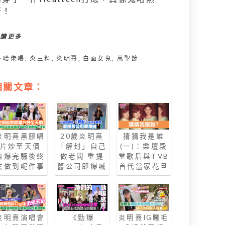
呀！
閱讀更多
哈佬喂
,
炎三料
,
炎明熹
,
白面女鬼
,
萬聖節
相關文章：
炎明熹黑膠唱
20歲炎明熹
猜猜我是誰
片炒至天價
「解封」自己
(一)：樂壇殿
自爆完騷後終
做老闆 重提
堂歌后與TVB
於做到呢件事
舊公司即爆喊
首代當家花旦
炎明熹IG曬毛
炎明熹演唱會
《勁爆