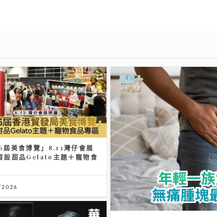
6屆美食博覽」8.13灣仔會展
首設甜品Gelato主題＋寵物食
區
/2026