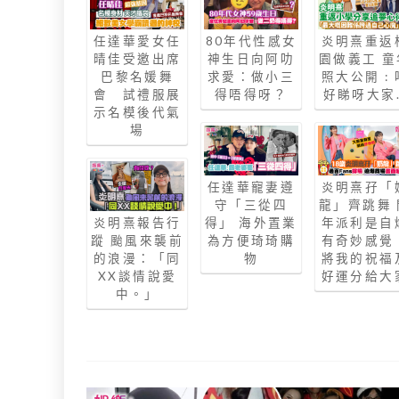
任達華愛女任
80年代性感女
炎明熹重返
晴佳受邀出席
神生日向阿叻
園做義工 童
巴黎名媛舞
求愛：做小三
照大公開 : 
會 試禮服展
得唔得呀？
好睇呀大家
示名模後代氣
場
任達華寵妻遵
炎明熹孖「
守「三從四
龍」齊跳舞 
炎明熹報告行
得」 海外置業
年派利是自
蹤 颱風來襲前
為方便琦琦購
有奇妙感覺
的浪漫：「同
物
將我的祝福
XX談情說愛
好運分給大
中。」