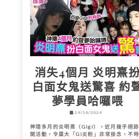
消失4個月 炎明熹
白面女鬼送驚喜 約
夢學員哈囉喂
29/10/2024
神隱多月的炎明熹（Gigi），近月幾乎絕
開活動，令廣大「Gi炎粉」非常掛念，不