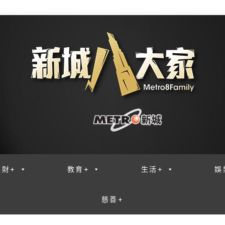
理財+
教育+
生活+
娛
慈善+