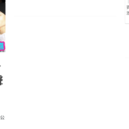
扮
聲
跡公
時