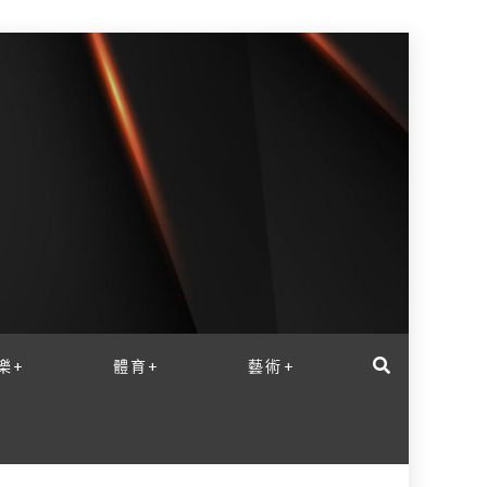
樂+
體育+
藝術+