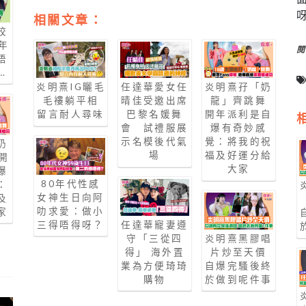
相關文章：
校
年
唔
…
炎明熹IG曬毛
任達華愛女任
炎明熹孖「奶
毛褸躺平相
晴佳受邀出席
龍」齊跳舞
留言耐人尋味
巴黎名媛舞
開年派利是自
會 試禮服展
爆有奇妙感
示名模後代氣
覺：將我的祝
奶
場
福及好運分給
開
大家
爆
80年代性感
：
女神生日向阿
及
叻求愛：做小
家
三得唔得呀？
任達華寵妻遵
守「三從四
炎明熹黑膠唱
得」 海外置
片炒至天價
業為方便琦琦
自爆完騷後終
購物
於做到呢件事