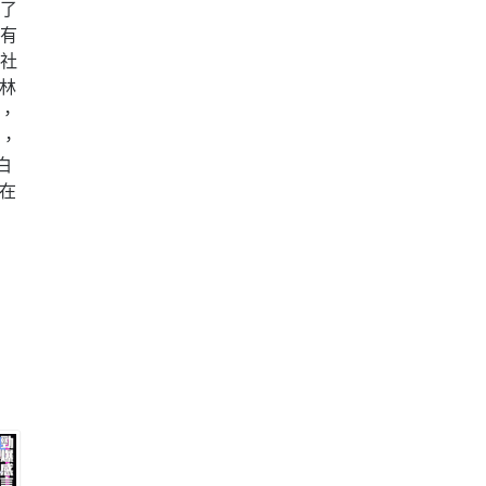
為了
亦有
在社
林
，
戲，
白
在