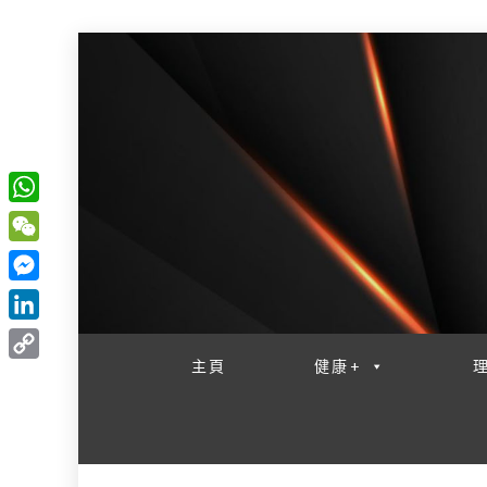
W
一網睇盡 八家大成
h
W
a
e
M
t
C
e
L
s
h
s
i
主頁
健康+
A
C
a
s
n
p
o
t
e
k
p
p
n
e
y
g
d