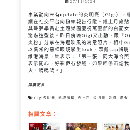
27/11/2024
事業動向未有update的炎明熹（Gigi），
續在社交平台向粉絲報告行蹤。繼上月底貼
與聲夢學員赴主題樂園慶祝萬聖節的白面女
驚嚇造型後。昨日傍晚Gigi又出動，跟「G
炎粉」分享在海邊吹風的寫意照片，相中Gi
以慣常的黑框眼鏡學生look、頭戴cap帽
維港海景，她表示：「第一張，同大海合照
表示開心，好彩佢冇發嬲，如果唔係冚熄我
火，嗚嗚嗚。」
閱讀更多
Gigi炎明熹
,
新城廣播
,
炎三料
,
炎明熹
,
炎曙
,
貓奴
相關文章：