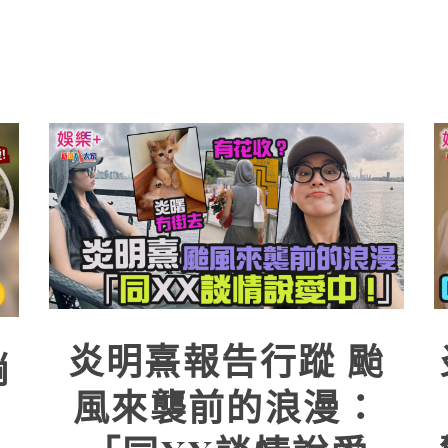
炎明熹報告行蹤 颱
躺
風來襲前的浪漫：