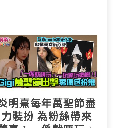
炎明熹每年萬聖節盡
力裝扮 為粉絲帶來