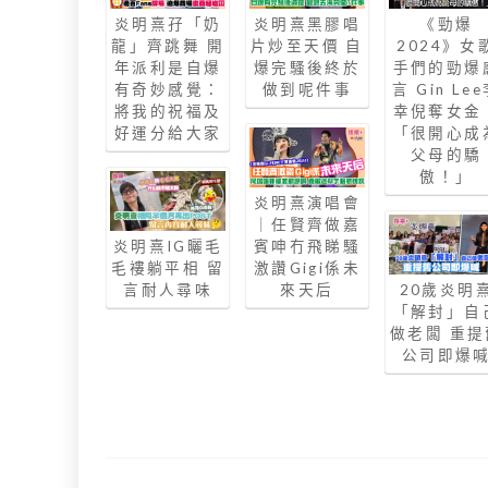
炎明熹孖「奶
炎明熹黑膠唱
《勁爆
龍」齊跳舞 開
片炒至天價 自
2024》女
年派利是自爆
爆完騷後終於
手們的勁爆
有奇妙感覺：
做到呢件事
言 Gin Le
將我的祝福及
幸倪奪女金
好運分給大家
「很開心成
父母的驕
傲！」
炎明熹演唱會
｜任賢齊做嘉
炎明熹IG曬毛
賓呻冇飛睇騷
毛褸躺平相 留
激讚Gigi係未
言耐人尋味
來天后
20歲炎明
「解封」自
做老闆 重提
公司即爆