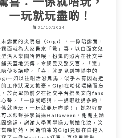
驚喜：一係就唔玩，
一玩就玩盡啲！
31/10/2024
久未露面的炎明熹（Gigi），一係唔露面，
一露面就為大家帶來「驚」喜，以白面女鬼
造型潛入樂園哈佬喂，扮鬼的照片在社交平
台鋪天蓋地流傳，令網民又驚又喜，「驚」
就唔使多講啦，「喜」就是見到神隱中的
Gigi一如以往咁活潑鬼馬，似乎未有因為近
月的工作狀況太擔憂。Gigi在哈佬喂樂而忘
返，於萬聖節前夕在社交平台撰長文向fans
訴心聲，「一係就唔講，一講嘢就講多啲！
一係就唔玩，一玩就要玩盡啲！」她說好開
心可以跟聲夢學員過Halloween，謝謝主題
樂園邀請，謝謝大學同學操刀幫她化妝，笑
言當晚好熱，因為怕凍的Gigi竟然在白袍入
面穿了一件Heattech打底，真係鬼咁熱