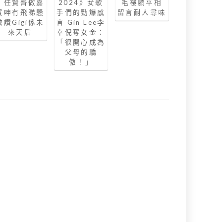
毛褸躺平相
｜任賢齊做嘉
2024》女歌
留言耐人尋味
賓呻冇飛睇騷
手們的勁爆感
激讚Gigi係未
言 Gin Lee李
來天后
幸倪奪女金：
「很開心成為
父母的驕
傲！」