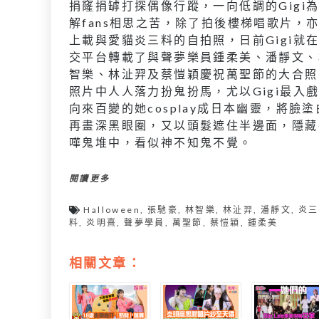
捐窿捐罅打探偶像行蹤，一向低調的Gigi
解fans相思之苦，除了拍後樓梯唱歌片，
上載與愛貓炎三料的自拍照，日前Gigi就
交平台轉載了與聲夢樂員鍾柔美、潘靜文、
智樂、林沚羿及蔡愷穎慶祝萬聖節的大合照
照片中人人落力扮鬼扮馬，尤以Gigi最入
向來百變的她cosplay成日本幽靈，將臉塗
再畫深黑眼圈，又以頭髮遮住半邊面，隱藏
嘩鬼堆中，看似神不知鬼不覺。
閱讀更多
Halloween
,
張馳豪
,
林智樂
,
林沚羿
,
潘靜文
,
炎三
料
,
炎明熹
,
聲夢學員
,
萬聖節
,
蔡愷穎
,
鍾柔美
相關文章：