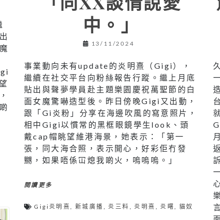
「同XX談情說愛
中。」
繼
出
13/11/2024
魔
i
事業動向未有update的炎明熹（Gigi），
gi
繼續在社交平台向粉絲報告行蹤。繼上月底
眺望
貼出與聲夢學員赴主題樂園慶祝萬聖節的白
，
面女魔驚嚇造型後。昨日傍晚Gigi又出動，
啲
跟「Gi炎粉」分享在海邊吹風的寫意照片，
相中Gigi以慣常的黑框眼鏡學生look、頭
戴cap帽眺望維港海景，她表示：「第一
張，同大海合照，表示開心，好彩佢冇發
嬲，如果唔係冚熄我啲火，嗚嗚嗚。」
閱讀更多
Gigi炎明熹
,
新城廣播
,
炎三料
,
炎明熹
,
炎曙
,
貓奴