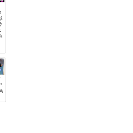
歌
感
e李
：
為
熹
己
舊
喊