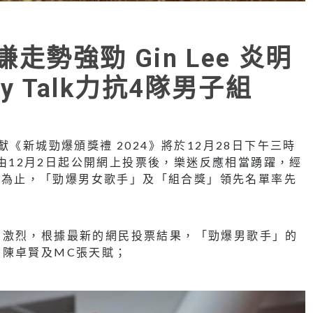
走勢強勁 Gin Lee 炎明
y Talk力抗4隊男子組
業呈獻《新城勁爆頒獎禮 2024》將於12月28日下午三時
行，由12月2日起公開網上投票後，樂迷反應相當踴躍，經
日)為止，「勁爆男女歌手」及「組合獎」領先名單率先
常激烈，根據最新的網民投票結果，「勁爆男歌手」的
、陳卓賢及MC張天賦；