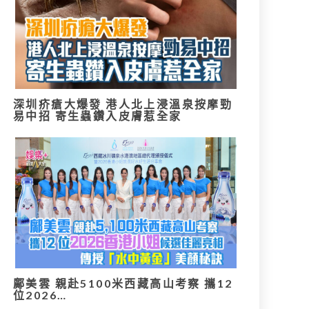
深圳疥瘡大爆發 港人北上浸溫泉按摩勁
易中招 寄生蟲鑽入皮膚惹全家
鄺美雲 親赴5100米西藏高山考察 攜12
位2026…