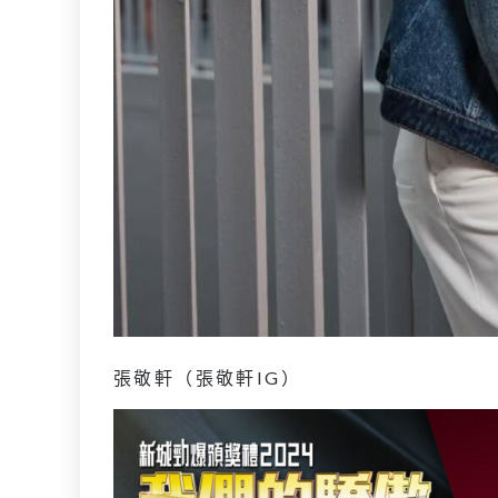
張敬軒（張敬軒IG）