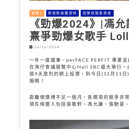
娛樂+
新城歌曲播放榜
音樂統籌委員會
《勁爆2024》|馮允謙
熹爭勁爆女歌手 Loll
13/12/2024
一年一度盛事、perFACE PERFIT 專
在灣仔會議展覽中心Hall 5BC盛大舉
過9天激烈的網上投票，到今日(12月11
揭曉！
距離頒獎禮不足一個月，各獎項的競爭非
領先候選人包括張敬軒、馮允謙、張馳豪