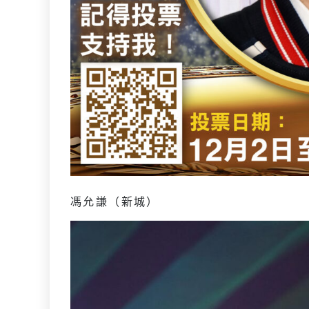
馮允謙（新城）