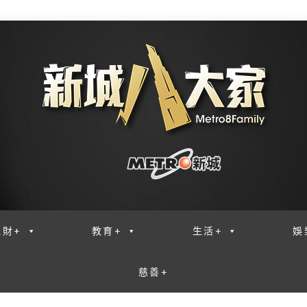
理財+
教育+
生活+
娛
慈善+