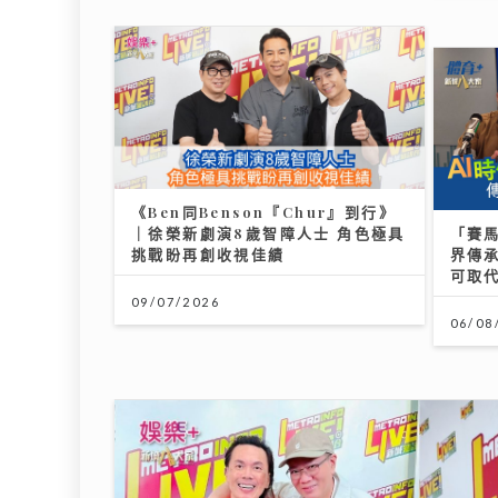
《Ben同Benson『Chur』到行》
｜徐榮新劇演8歲智障人士 角色極具
「賽
挑戰盼再創收視佳績
界傳承
可取
09/07/2026
06/08
2026年上半年樓按市場回顧
台灣
教你揀
20/07/2026