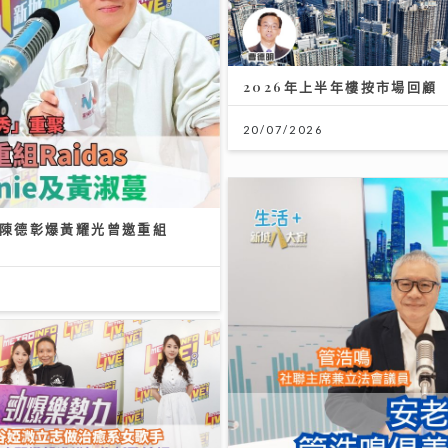
/2026
沿途有我｜歐陽德勛、陳德彰
Raidas 大讚晚安莉莉主音Si
23/07/2026
AXA安盛「智尊守慧」以保
援並行 引領跨境醫療新標準
大灣區及樂齡科技
31/07/2026