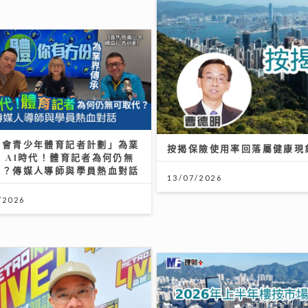
馬會青少年體育記者計劃」為業
按揭保險使用率回落屬健康現
 AI時代！體育記者為何仍無
代？傳媒人導師與學員熱血對話
13/07/2026
/2026
米粉驗出一級致癌物甲醛！專家
米粉秘訣與 2 招自救去毒法