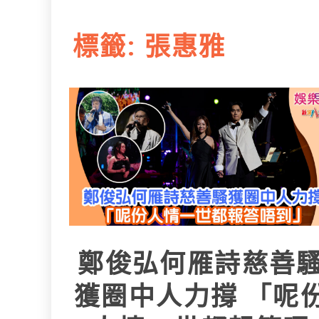
L
e
I
i
r
標籤:
張惠雅
n
n
k
鄭俊弘何雁詩慈善
獲圈中人力撐 「呢