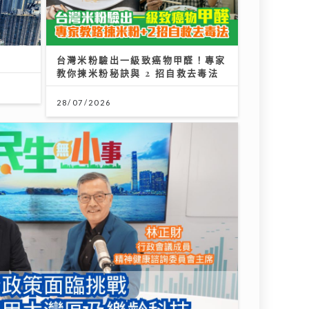
「同屆新秀」重聚 陳德彰爆黃耀光曾邀重組
nnie及黃淑蔓
障與支
《勁爆樂勢力》｜谷婭溦立志做治癒
系女歌手 兩晚關燈躲進浴缸為新歌
填詞
22/07/2026