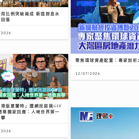
選用比例突破兩成 新造按息水
續回落
/2026
聚焦環球資產配置：專家剖析
12/07/2026
港版夏蘭特」遭網民惡搞GIF
安德尊獨家回應：人哋世界第一
高攀
/2026