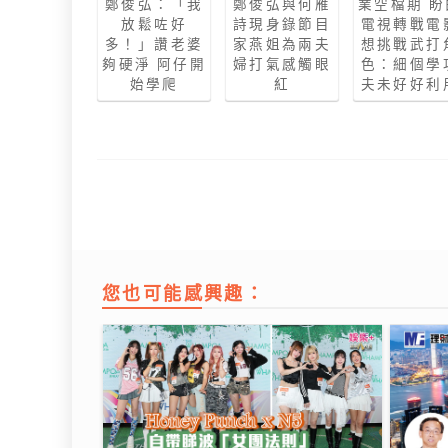
鄭俊弘：「我
鄭俊弘與何雁
業空檔期 盼
放鬆咗好
詩現身錄節目
電視轉戰電
多！」讚老婆
家燕姐為兩夫
想挑戰武打
夠硬淨 阿仔開
婦打氣感觸眼
色：細個學
始學爬
紅
夫未好好利
您也可能感興趣：