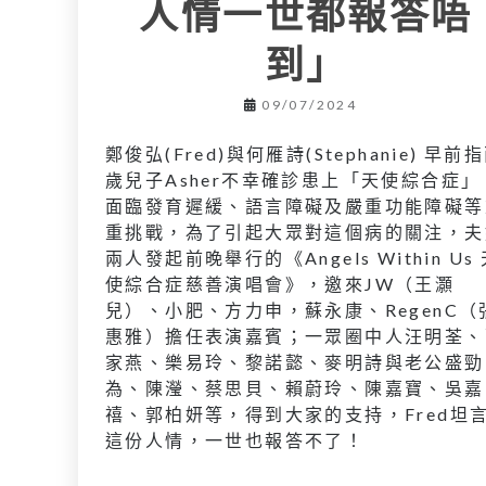
人情一世都報答唔
到」
09/07/2024
鄭俊弘(Fred)與何雁詩(Stephanie) 早前
歲兒子Asher不幸確診患上「天使綜合症」
面臨發育遲緩、語言障礙及嚴重功能障礙等
重挑戰，為了引起大眾對這個病的關注，夫
兩人發起前晚舉行的《Angels Within Us
使綜合症慈善演唱會》，邀來JW（王灝
兒）、小肥、方力申，蘇永康、RegenC（
惠雅）擔任表演嘉賓；一眾圈中人汪明荃、
家燕、樂易玲、黎諾懿、麥明詩與老公盛勁
為、陳瀅、蔡思貝、賴蔚玲、陳嘉寶、吳嘉
禧、郭柏妍等，得到大家的支持，Fred坦
這份人情，一世也報答不了！