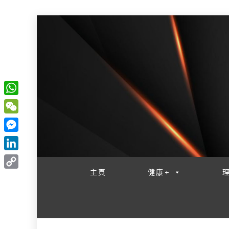
W
一網睇盡 八家大成
h
W
a
e
M
t
C
e
L
s
h
s
i
主頁
健康+
A
C
a
s
n
p
o
t
e
k
p
p
n
e
y
g
d