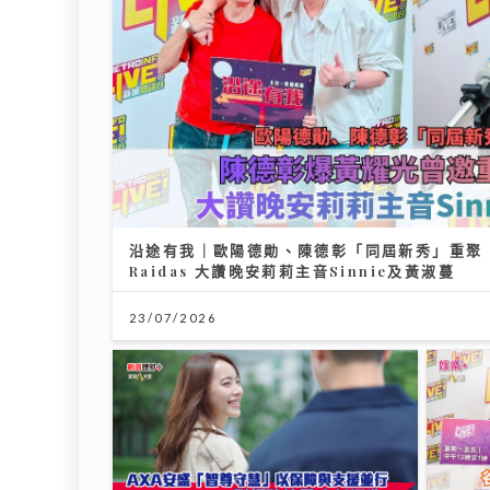
28/07
民生無小事｜安老政策面臨挑戰 管浩鳴倡善用
19/07/2026