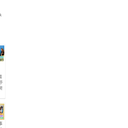
永
天
國
手
爬
事