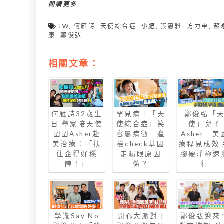
閱讀更多
JW
,
何雁詩
,
天使綜合症
,
小肥
,
張惠雅
,
方力申
,
蘇
康
,
鄭俊弘
相關文章：
何雁詩32歲生
罕見病｜「天
鄭俊弘「
日 舉家陪天使
使綜合症」笑
使」兒子
囝囝Asher赴
容屬病徵 產
Asher 美
美治療：「扶
檢check基因
療程見成效 
住企得好穩
走漏眼原因
腳硬淨極速
陣！」
係？
行
學識Say No
開心大派對 |
鄭俊弘迎來