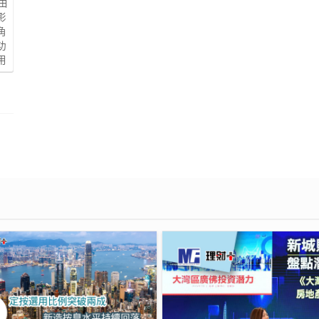
由
影
角
功
用