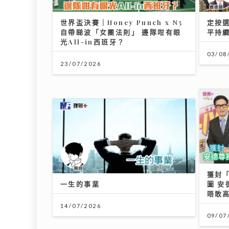
世界盃決賽｜Honey Punch x N5
定按
自帶睇波「女團法則」 邊隊咁有眼
平持
光All-in西班牙？
03/08
23/07/2026
獲封「
一生的事業
圖 
唔敢
14/07/2026
09/07