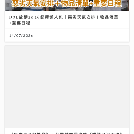
DSE放榜2026終極懶人包｜惡劣天氣安排＋物品清單
+重要日程
14/07/2026
《原來生活好快樂》｜倪震權跨界出歌《錯過了沒下次》
從排球港隊到樂壇新人 自爆錄音勁緊張