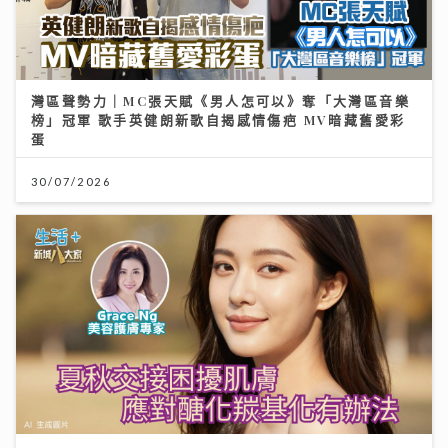
灣區聲勢力｜MC張天賦《男人怎可以》奪「大灣區音樂
榜」冠軍 歌手英健朗新歌自揭感情傷疤 MV暗藏舊愛彩
蛋
30/07/2026