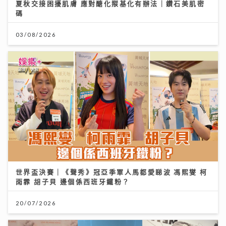
夏秋交接困擾肌膚 應對醣化羰基化有辦法｜鑽石美肌密
碼
03/08/2026
世界盃決賽｜《聲秀》冠亞季軍人馬都愛睇波 馮熙燮 柯
雨霏 胡子貝 邊個係西班牙鐵粉？
20/07/2026