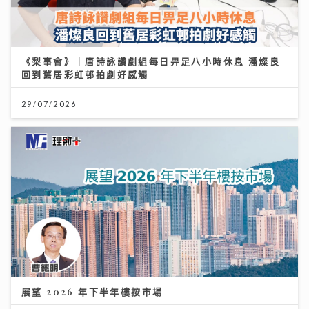
《梨事會》｜唐詩詠讚劇組每日畀足八小時休息 潘燦良
回到舊居彩虹邨拍劇好感觸
29/07/2026
展望 2026 年下半年樓按市場