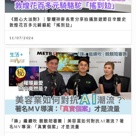
《開心大派對》｜黎耀祥麥長青分享拍攝旅遊節目辛酸史
敦煌花百多元騎駱駝「搖到攰」
11/07/2026
「鋒」繼續吹 靚靚陪審團 | 美容業如何對抗AI潮流？著
名MV導演:「真實個案」才是流量