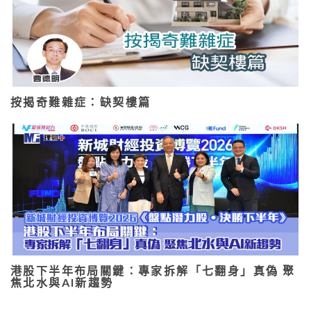
按揭奇難雜症：缺契樓篇
港股下半年布局關鍵：專家拆解「七翻身」真偽 聚
焦北水與AI新趨勢