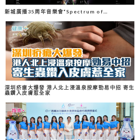
新城廣播35周年音樂會“Spectrum of…
深圳疥瘡大爆發 港人北上浸溫泉按摩勁易中招 寄生
蟲鑽入皮膚惹全家