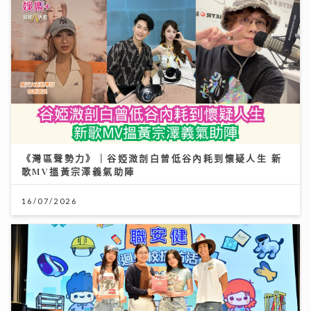
《灣區聲勢力》｜谷婭溦剖白曾低谷內耗到懷疑人生 新
歌MV搵黃宗澤義氣助陣
16/07/2026