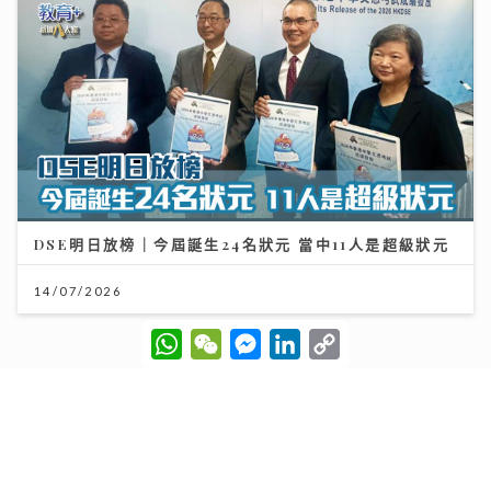
DSE明日放榜｜今屆誕生24名狀元 當中11人是超級狀元
14/07/2026
W
W
M
L
C
h
e
e
i
o
a
C
s
n
p
t
h
s
k
y
s
a
e
e
L
A
t
n
d
i
p
g
I
n
p
e
n
k
r