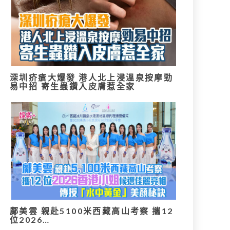
深圳疥瘡大爆發 港人北上浸溫泉按摩勁
易中招 寄生蟲鑽入皮膚惹全家
鄺美雲 親赴5100米西藏高山考察 攜12
位2026…