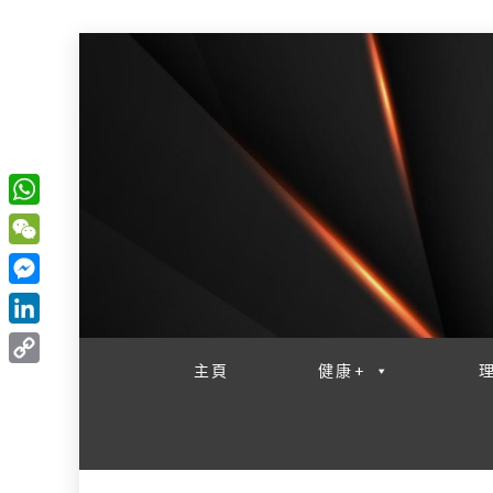
W
一網睇盡 八家大成
h
W
a
e
M
t
C
e
L
s
h
s
i
主頁
健康+
A
C
a
s
n
p
o
t
e
k
p
p
n
e
y
g
d