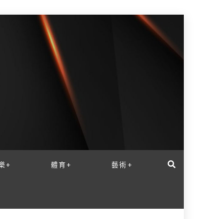
樂+
體育+
藝術+