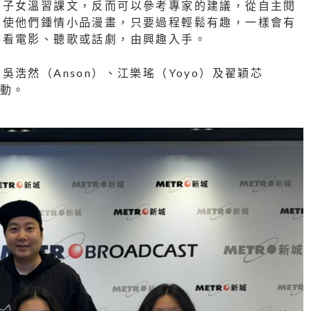
和子女溫習課文，反而可以參考專家的建議，從自主閱
即使他們鍾情小品漫畫，只要過程輕鬆有趣，一樣會有
可看電影、聽歌或話劇，由興趣入手。
浩然（Anson）、江樂瑤（Yoyo）及翟穎芯
活動。