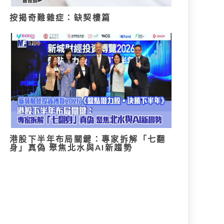
按揭奇難雜症：缺契樓篇
港股下半年布局關鍵：專家拆解「七翻
身」真偽 聚焦北水與AI新趨勢