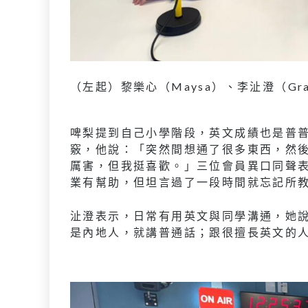
（左起）黎樂心（Maysa）、李沚澄（Gra
啤梨提到自己小學階段，英文成績也是普
竅，他說：「突然間想通了很多東西，然
厲害，但我挺喜歡。」三位會員異口同聲
業有幫助，但坦言過了一段時間就忘記所
沚澄表示，日常有用英文與同學溝通，她說
是內地人，就講普通話；跟很擅長英文的