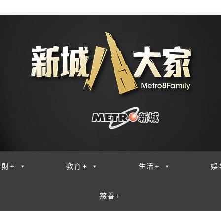
理財+
教育+
生活+
娛
慈善+