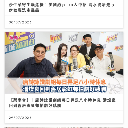
沙生菜寄生蟲危機！美國約7000人中招 清水洗唔走 3
步徹底洗走蟲蟲
30/07/2026
《梨事會》｜唐詩詠讚劇組每日畀足八小時休息 潘燦良
回到舊居彩虹邨拍劇好感觸
29/07/2026