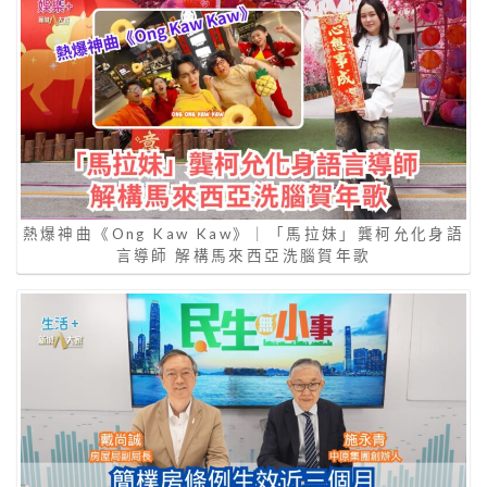
熱爆神曲《Ong Kaw Kaw》｜「馬拉妹」龔柯允化身語
言導師 解構馬來西亞洗腦賀年歌