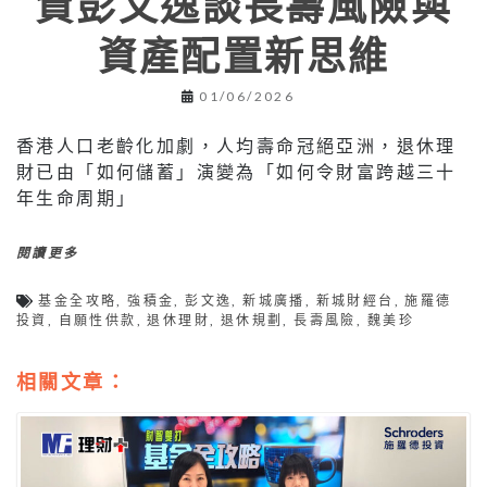
資彭文逸談長壽風險與
資產配置新思維
01/06/2026
香港人口老齡化加劇，人均壽命冠絕亞洲，退休理
財已由「如何儲蓄」演變為「如何令財富跨越三十
年生命周期」
閱讀更多
基金全攻略
,
強積金
,
彭文逸
,
新城廣播
,
新城財經台
,
施羅德
投資
,
自願性供款
,
退休理財
,
退休規劃
,
長壽風險
,
魏美珍
相關文章：