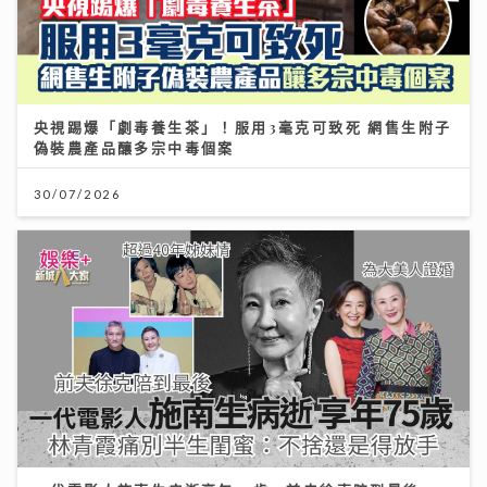
央視踢爆「劇毒養生茶」！服用3毫克可致死 網售生附子
偽裝農產品釀多宗中毒個案
30/07/2026