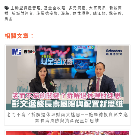
主動型資產管理
,
基金全攻略
,
多元資產
,
大宗商品
,
新城廣
播
,
新城財經台
,
施羅德投資
,
滯脹
,
退休規劃
,
陳江穎
,
魏美珍
,
黃金
相關文章：
老而不窮？拆解退休理財兩大迷思——施羅德投資彭文逸
談長壽風險與資產配置新思維