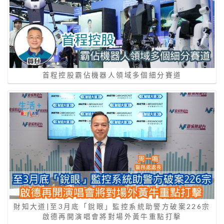
首程控股霸佔機器人領域多個細分賽道
財知大道|至3月底「銳眼」監控系統助警方破案226宗
啟德再開演唱會將對場外黃牛重點打擊