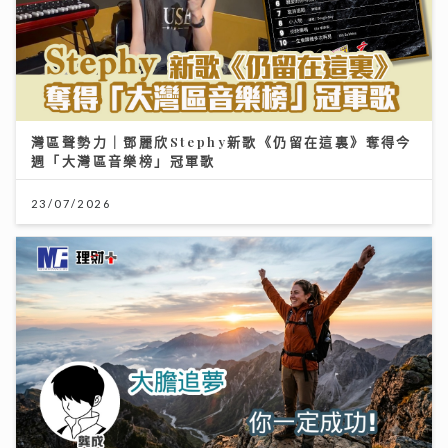
灣區聲勢力｜鄧麗欣Stephy新歌《仍留在這裏》奪得今
週「大灣區音樂榜」冠軍歌
23/07/2026