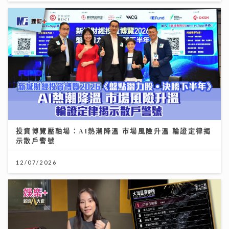
投資博覽壓軸場：AI熱潮降溫 市場風險升溫 輪證定律揭
示散戶警號
12/07/2026