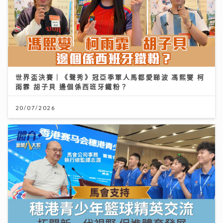
世界盃決賽｜《聲秀》冠亞季軍人馬都愛睇波 馮熙燮 柯
雨霏 胡子貝 邊個係西班牙鐵粉？
20/07/2026