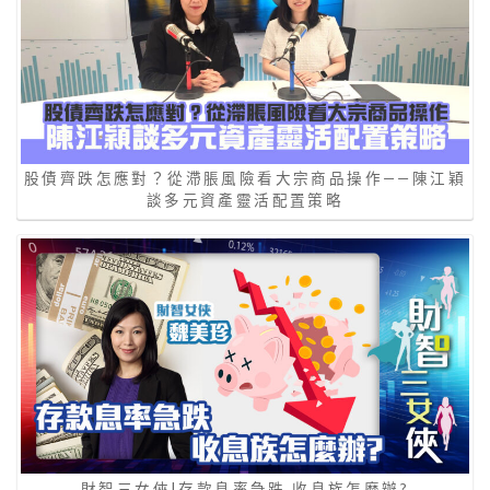
股債齊跌怎應對？從滯脹風險看大宗商品操作——陳江穎
談多元資產靈活配置策略
財智三女俠|存款息率急跌 收息族怎麼辦?