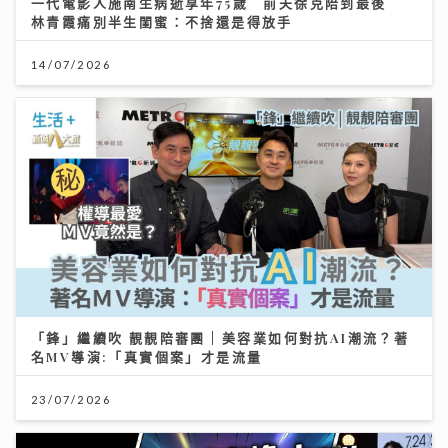
一代電影人施南生病逝享年75歲 前夫徐克陪到最後
林青霞痛別半生閨蜜：不捨還是得放手
14/07/2026
「鋒」繼續吹 靚靚陪審團 | 美容業如何對抗AI潮流？著
名MV導演:「真實個案」才是流量
23/07/2026