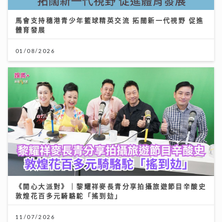
馬會支持穗港青少年籃球精英交流 拓闊新一代視野 促進
體育發展
01/08/2026
《開心大派對》｜黎耀祥麥長青分享拍攝旅遊節目辛酸史
敦煌花百多元騎駱駝「搖到攰」
11/07/2026