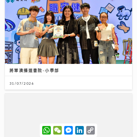
將軍澳播道書院-小學部
31/07/2026
W
W
M
L
C
h
e
e
i
o