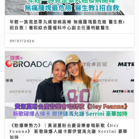
年輕一族竟是睪丸癌發病高峰 無痛腫塊最危險 醫生教1
招自救｜養和綜合腫瘤科中心副主任潘明駿醫生
09/07/2026
《勁爆樂勢力》｜黃淑蔓盼台慶音樂會唱新歌《Hey
Feanna》 新歌碌爆人緣卡鄭伊健馮允謙 Serrini 豪華
加持