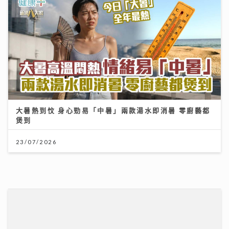
大暑熱到忟 身心勁易「中暑」兩款湯水即消暑 零廚藝都
煲到
23/07/2026