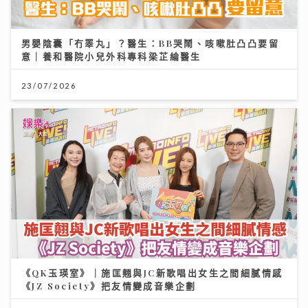
男嬰陰囊「冇睪丸」？醫生：BB哭鬧、咳嗽肚凸凸要留
意｜養和醫院小兒外科專科梁芷綸醫生
23/07/2026
《QK玉瑛室》｜施匡翹與JC新歌唱出女生之間細膩情感
《JZ Society》把友情變成音樂企劃