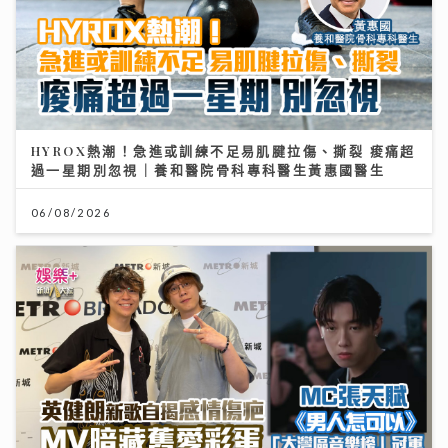
HYROX熱潮！急進或訓練不足易肌腱拉傷、撕裂 痠痛超
過一星期別忽視｜養和醫院骨科專科醫生黃惠國醫生
06/08/2026