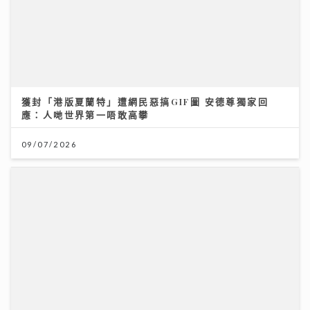
財知大道｜六歐洲勁旅即將來港 首場門票已售逾3萬張
強調「期望管理」球星或陣容不全
28/07/2026