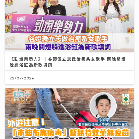
《勁爆樂勢力》｜谷婭溦立志做治癒系女歌手 兩晚關燈
躲進浴缸為新歌填詞
22/07/2026