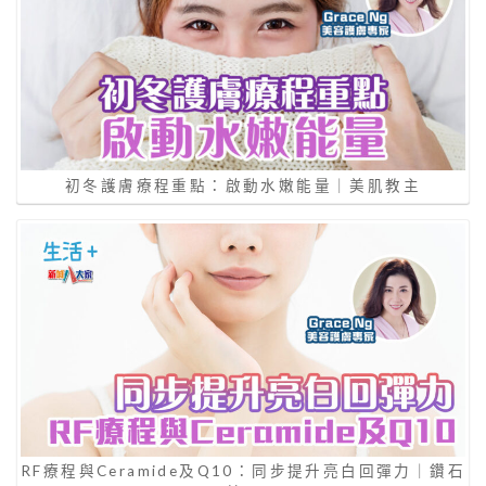
初冬護膚療程重點：啟動水嫩能量｜美肌教主
RF療程與Ceramide及Q10：同步提升亮白回彈力｜鑽石