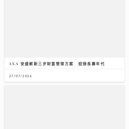
AXA 安盛嶄新三步財富管理方案 迎接長壽年代
27/07/2026
獲封「港版夏蘭特」遭網民惡搞GIF圖 安德尊獨家回
應：人哋世界第一唔敢高攀
09/07/2026