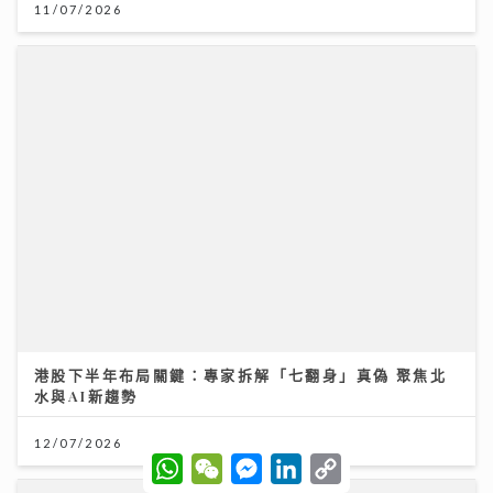
港股下半年布局關鍵：專家拆解「七翻身」真偽 聚焦北
水與AI新趨勢
12/07/2026
W
W
M
L
C
h
e
e
i
o