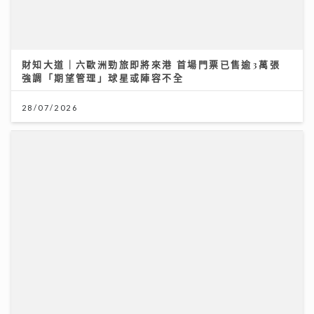
沿途有我｜歐陽德勛、陳德彰「同屆新秀」重聚 陳德彰
爆黃耀光曾邀重組Raidas 大讚晚安莉莉主音Sinnie及
黃淑蔓
23/07/2026