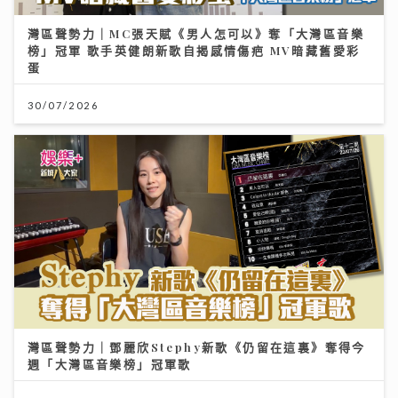
灣區聲勢力｜MC張天賦《男人怎可以》奪「大灣區音樂
榜」冠軍 歌手英健朗新歌自揭感情傷疤 MV暗藏舊愛彩
蛋
30/07/2026
灣區聲勢力｜鄧麗欣Stephy新歌《仍留在這裏》奪得今
週「大灣區音樂榜」冠軍歌