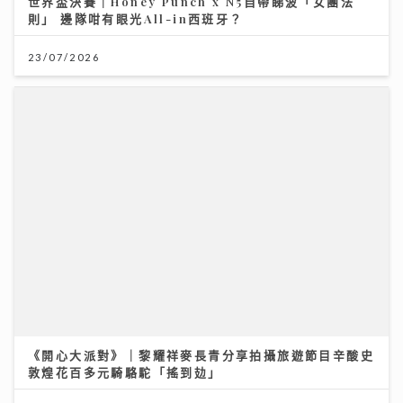
《開心大派對》｜黎耀祥麥長青分享拍攝旅遊節目辛酸史
敦煌花百多元騎駱駝「搖到攰」
11/07/2026