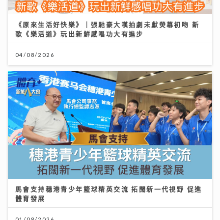
《原來生活好快樂》｜張馳豪大嘆拍劇未獻熒幕初吻 新
歌《樂活道》玩出新鮮感唱功大有進步
04/08/2026
馬會支持穗港青少年籃球精英交流 拓闊新一代視野 促進
體育發展
01/08/2026