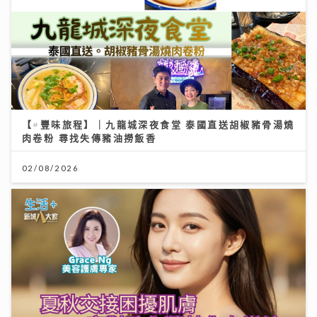
肉卷粉 尋找失傳豬油撈飯香
02/08/2026
夏秋交接困擾肌膚 應對醣化羰基化有辦法｜鑽石美肌密
碼
03/08/2026