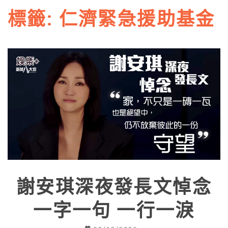
標籤:
仁濟緊急援助基金
謝安琪深夜發長文悼念
一字一句 一行一淚