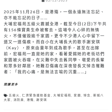
02/12/2025
2025年11月26日，是港殤，一個永遠無法忘記、
亦不能忘記的日子……
大埔宏福苑五級火震撼全港，截至今日(2日)下午共
有156條寶貴生命被奪去。這場令人心碎的無情
火，不僅催毀逾千家園，更令不少港人心中留下一
道又一道傷痕。而自小在大埔長大的歌手謝安琪
（Kay），原來由童年到成為歌手，甚至在出嫁
前，宏福苑一直是她的家，看著愛錫她的老街坊們
家園被火吞噬，在災難中失去舊同學、敬愛的長輩
和眾多好鄰居，她難忍傷痛在深夜發長文悼念罹難
者：「我的心痛，是無法言喻的沉重……」
閱讀更多
五級火
,
仁濟緊急援助基金
,
大埔宏福苑
,
家園
,
悼念
,
新城八
大家
,
消防員
,
港殤
,
謝安琪