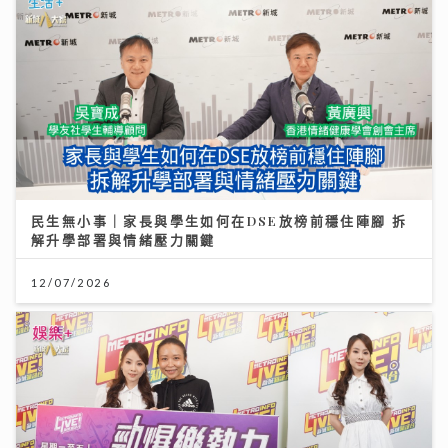
民生無小事｜家長與學生如何在DSE放榜前穩住陣腳 拆
解升學部署與情緒壓力關鍵
12/07/2026
《勁爆樂勢力》｜谷婭溦立志做治癒系女歌手 兩晚關燈
躲進浴缸為新歌填詞
22/07/2026