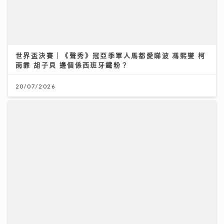
鄺美雲 親赴5100米西藏高山考察 攜12位2026 香港小
姐 候選佳麗亮相 傳授「水中黃金」美顏秘訣
30/07/2026