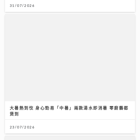
煲到
23/07/2026
「鋒」繼續吹 靚靚陪審團 | 美容業九運翻身攻略 美容師
ｘ命理專家深入剖析 拆解「中女」迷思 順勢而行是關鍵
06/08/2026