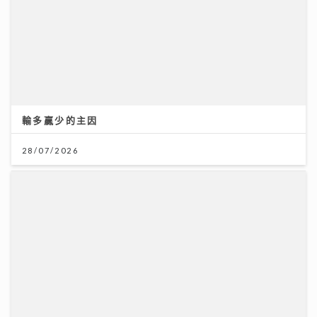
「賽馬會青少年體育記者計劃」為業界傳承 AI時代！體
育記者為何仍無可取代？傳媒人導師與學員熱血對話
06/08/2026