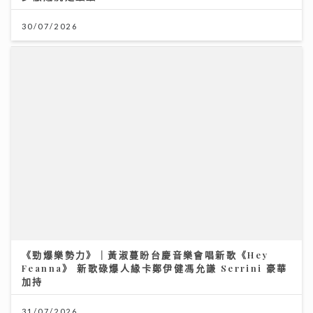
《勁爆樂勢力》｜黃淑蔓盼台慶音樂會唱新歌《Hey
Feanna》 新歌碌爆人緣卡鄭伊健馮允謙 Serrini 豪華
加持
31/07/2026
李求恩紀念中學