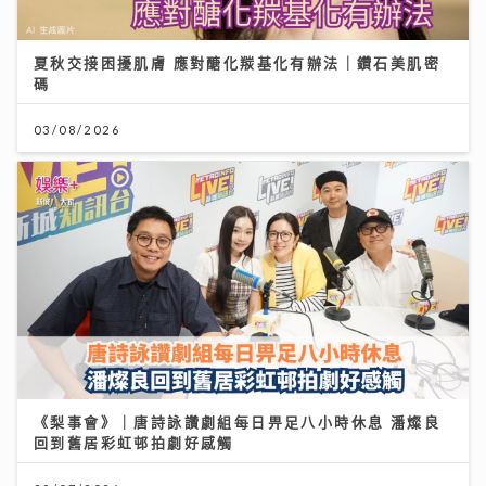
《梨事會》｜唐詩詠讚劇組每日畀足八小時休息 潘燦良
回到舊居彩虹邨拍劇好感觸
29/07/2026