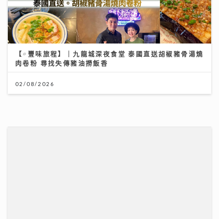
世界盃決賽｜《聲秀》冠亞季軍人馬都愛睇波 馮熙燮 柯
雨霏 胡子貝 邊個係西班牙鐵粉？
20/07/2026