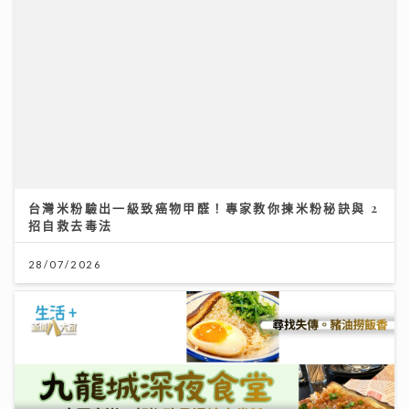
【#豐味旅程】｜九龍城深夜食堂 泰國直送胡椒豬骨湯燒
肉卷粉 尋找失傳豬油撈飯香
02/08/2026