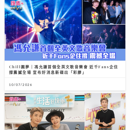
Chill圓夢｜馮允謙首個全英文歌音樂會 近千Fans企住
撐震撼全場 宣布好消息新碟出「彩膠」
10/07/2026
《原來生活好快樂》｜張馳豪大嘆拍劇未獻熒幕初吻 新
歌《樂活道》玩出新鮮感唱功大有進步
04/08/2026