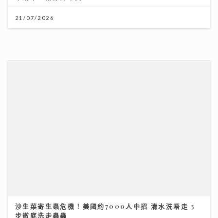
沙生菜寄生蟲危機！美國約7000人中招 清水洗唔走 3
步徹底洗走蟲蟲
30/07/2026