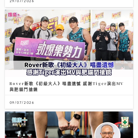
Rover新歌《初級大人》唱盡遺憾 感謝Tiger演出MV
與肥貓鬥搶鏡
09/07/2026
HYROX熱潮！急進或訓練不足易肌腱拉傷、撕裂 痠痛超
過一星期別忽視｜養和醫院骨科專科醫生黃惠國醫生