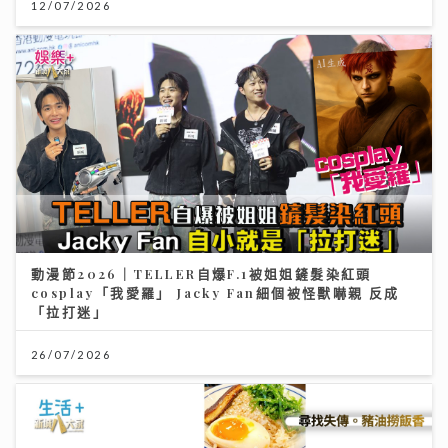
動漫節2026｜TELLER自爆F.1被姐姐鏟髮染紅頭
cosplay「我愛羅」 Jacky Fan細個被怪獸嚇親 反成
「拉打迷」
26/07/2026
【#豐味旅程】｜九龍城深夜食堂 泰國直送胡椒豬骨湯燒