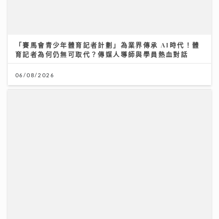
年輕一族竟是睪丸癌發病高峰 無痛腫塊最危險 醫生教1
招自救｜養和綜合腫瘤科中心副主任潘明駿醫生
09/07/2026