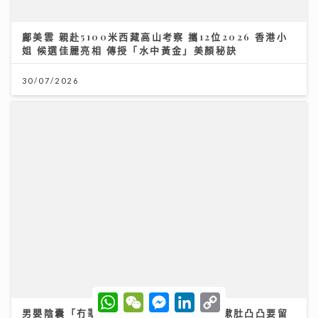
男嬰陰囊「冇睪丸」？醫生：BB哭鬧、咳嗽肚凸凸要留
意｜養和醫院小兒外科專科梁芷綸醫生
23/07/2026
W
W
M
L
C
h
e
e
i
o