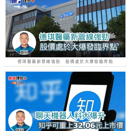
德琪醫藥新管線強勁 股價處於大爆發臨界點