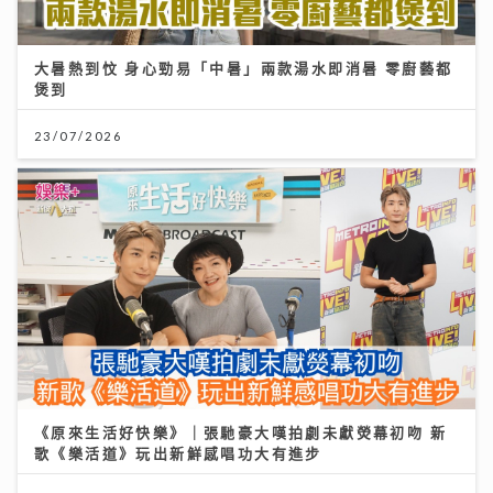
大暑熱到忟 身心勁易「中暑」兩款湯水即消暑 零廚藝都
煲到
23/07/2026
《原來生活好快樂》｜張馳豪大嘆拍劇未獻熒幕初吻 新
歌《樂活道》玩出新鮮感唱功大有進步