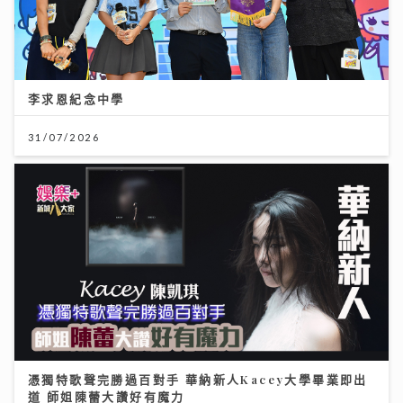
李求恩紀念中學
31/07/2026
憑獨特歌聲完勝過百對手 華納新人Kacey大學畢業即出
道 師姐陳蕾大讚好有魔力