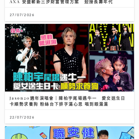
AXA 安盛嶄新三步財富管理方案 迎接長壽年代
27/07/2026
Jason20週年演唱會｜陳柏宇尾場遇牛一 愛女送生日
卡順勢求養狗 粉絲台下排字滿心思 唱到眼濕濕
22/07/2026