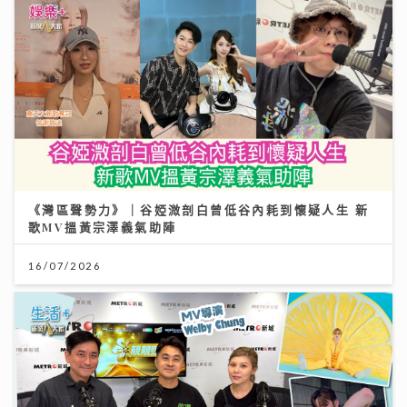
《灣區聲勢力》｜谷婭溦剖白曾低谷內耗到懷疑人生 新
歌MV搵黃宗澤義氣助陣
16/07/2026