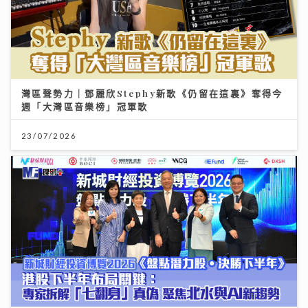
灣區聲勢力｜鄧麗欣Stephy新歌《仍留在這裏》奪得今
週「大灣區音樂榜」冠軍歌
23/07/2026