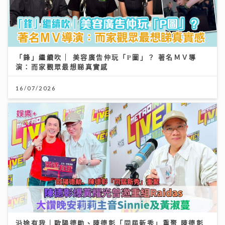
「鋒」繼續吹 | 美容廣告仲玩「P圖」？ 著名ＭＶ導
演：而家觀眾最想睇真實感
16/07/2026
沿途有我｜歐陽德勛、陳德彰「同屆新秀」重聚 陳德彰