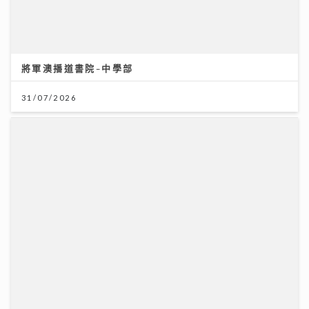
將軍澳播道書院-中學部
31/07/2026
「第36屆美食博覽」8.13灣仔會展開鑼 首設甜品
Gelato主題＋寵物食品專區