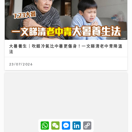
大暑養生｜吹錯冷氣比中暑更傷身！一文睇清老中青降溫
法
23/07/2026
W
W
M
L
C
h
e
e
i
o