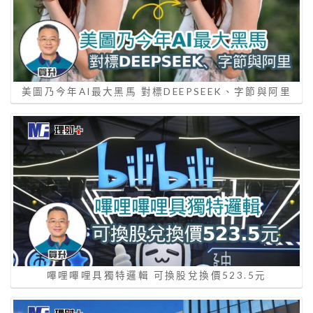
美圖乃今年AI最大黑馬 對標DEEPSEEK、字節與阿里
嗶哩嗶哩具獨特邏輯 可換股兌換價523.5元