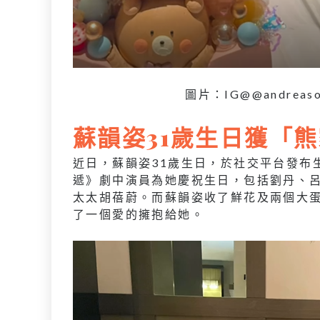
圖片：IG@@andreaso
蘇韻姿
31
歲生日獲「
近日，蘇韻姿
31
歲生日，於社交平台發布
遞》劇中演員為她慶祝生日，包括劉丹、
太太胡蓓蔚。而蘇韻姿收了鮮花及兩個大
了一個愛的擁抱給她。