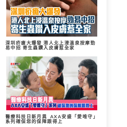
深圳疥瘡大爆發 港人北上浸溫泉按摩勁
易中招 寄生蟲鑽入皮膚惹全家
醫療科技日新月異 AXA安盛「愛唯守」
系列確保您的保障跟得上