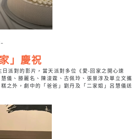
_
熊家」慶祝
生日派對的影片，當天派對多位《愛·回家之開心速
呂慧儀、滕麗名、陳浚霆、古佩玲、張景淳及單立文攜
蛋糕之外，劇中的「爸爸」劉丹及「二家姐」呂慧儀送