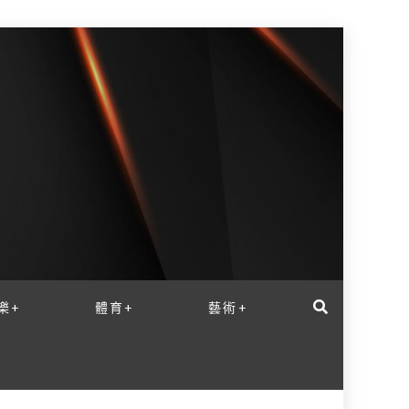
樂+
體育+
藝術+