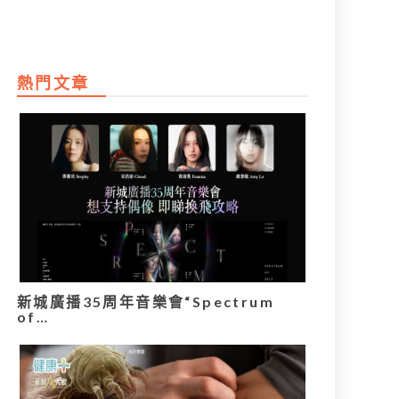
熱門文章
新城廣播35周年音樂會“Spectrum
of…