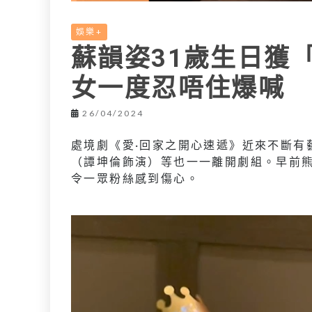
娛樂+
蘇韻姿31歲生日獲
女一度忍唔住爆喊
26/04/2024
處境劇
《愛·回家之開心速遞》近來不斷有
（譚坤倫飾演）等也一一離開劇組。早前
令一眾粉絲感到傷心。