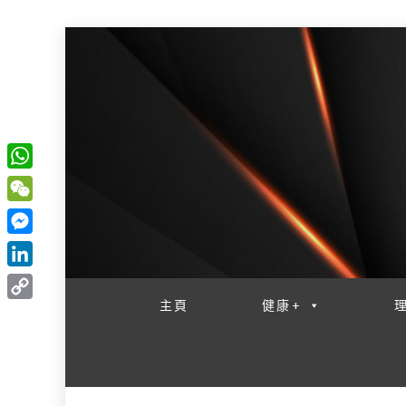
W
一網睇盡 八家大成
h
W
a
e
M
t
C
e
L
s
h
s
i
主頁
健康+
A
C
a
s
n
p
o
t
e
k
p
p
n
e
y
g
d