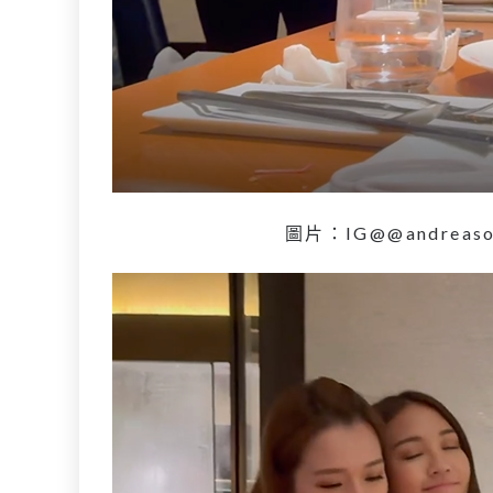
圖片：IG@@andreaso