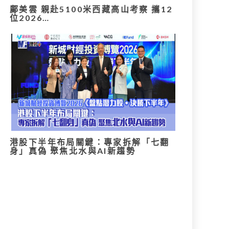
鄺美雲 親赴5100米西藏高山考察 攜12
位2026…
港股下半年布局關鍵：專家拆解「七翻
身」真偽 聚焦北水與AI新趨勢