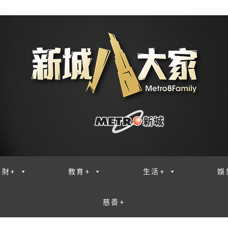
理財+
教育+
生活+
娛
慈善+