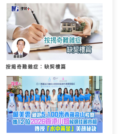
按揭奇難雜症：缺契樓篇