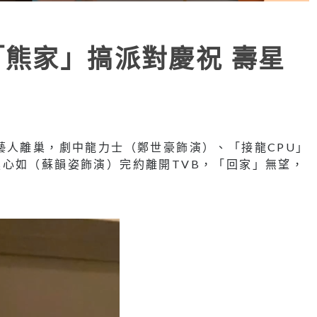
「熊家」搞派對慶祝 壽星
藝人離巢，劇中龍力士（鄭世豪飾演）、「接龍
CPU
」
熊心如（蘇韻姿飾演）完約離開
TVB
，「回家」無望，