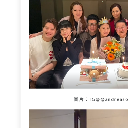
圖片：IG@@andreaso