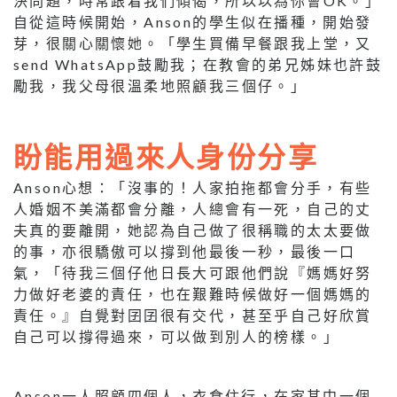
決問題，時常跟着我們傾偈，所以以為你會OK。」
自從這時候開始，Anson的學生似在播種，開始發
芽，很關心關懷她。「學生買備早餐跟我上堂，又
send WhatsApp鼓勵我；在教會的弟兄姊妹也許鼓
勵我，我父母很溫柔地照顧我三個仔。」
盼能用過來人身份分享
Anson心想：「沒事的！人家拍拖都會分手，有些
人婚姻不美滿都會分離，人總會有一死，自己的丈
夫真的要離開，她認為自己做了很稱職的太太要做
的事，亦很驕傲可以撐到他最後一秒，最後一口
氣，「待我三個仔他日長大可跟他們說『媽媽好努
力做好老婆的責任，也在艱難時候做好一個媽媽的
責任。』自覺對囝囝很有交代，甚至乎自己好欣賞
自己可以撐得過來，可以做到別人的榜樣。」
Anson一人照顧四個人，衣食住行，在家其中一個