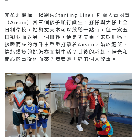
非牟利機構「起跑線Starting Line」創辦人黃夙慧
（Anson）當三個孩子順行誕生，孖仔與大仔上全
日制學校，她與丈夫本可以放鬆一點時，但一家五
口卻要面對另一個噩耗，便是丈夫患了末期肝癌，
接踵而來的每件事重重打擊着Anson，陷於絕望、
情緒爆煲的她怎樣面對生活？其後的彩虹、陽光和
開心的事從何而來？看看她再續的個人故事。