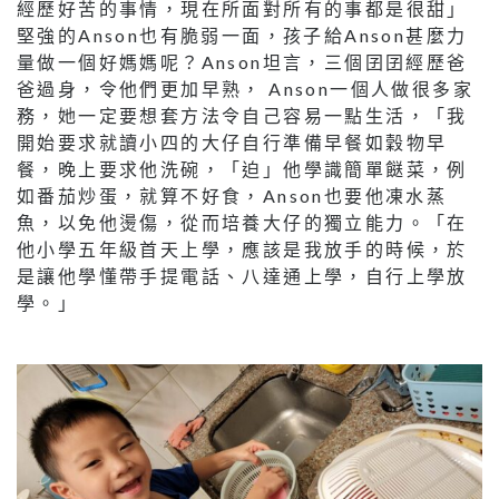
經歷好苦的事情，現在所面對所有的事都是很甜」
堅強的Anson也有脆弱一面，孩子給Anson甚麼力
量做一個好媽媽呢？Anson坦言，三個囝囝經歷爸
爸過身，令他們更加早熟， Anson一個人做很多家
務，她一定要想套方法令自己容易一點生活，「我
開始要求就讀小四的大仔自行準備早餐如穀物早
餐，晚上要求他洗碗，「迫」他學識簡單餸菜，例
如番茄炒蛋，就算不好食，Anson也要他凍水蒸
魚，以免他燙傷，從而培養大仔的獨立能力。「在
他小學五年級首天上學，應該是我放手的時候，於
是讓他學懂帶手提電話、八達通上學，自行上學放
學。」