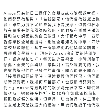
Anson認為他日三個仔的女朋友或老婆都頗幸福，
他們都頗為暖男。「當我回家，他們會為我遞上拖
鞋，雖然力度不足也會替我揼骨按摩，還會倒杯水
放在電腦旁給我備課時飲用，他們所有測驗考試溫
習和做功課都能夠自己做妥。大仔報考中學，四所
香港學校全是他搜尋，也是全港知名的中學，四所
學校都取錄他，其中一所學校更給他獎學金讀書，
毋須繳交學費。」 現在的Anson決定要花時間陪
仔，認為幾忙也好，每天最少要撥出一小時與孩子
傾偈，全天的喜與悲、錯與對，當然是雙向的，我
也會告訴他們自己發生的事情，開心還是不開心，
「接兩個細仔放學時，沿途我與他們傾偈，他們很
期待見到我，我如何辛苦都好，也很期待見到他
們。」Anson有感現時的親子時光很幸福，即使她
懷孕時，遇過許多挫折，這10多年如此滿途荊棘、
艱難及顛簸的生活，但覺得一切也值得，這三個小
朋友是上天給我最大的禮物，無後悔過誕下他們及