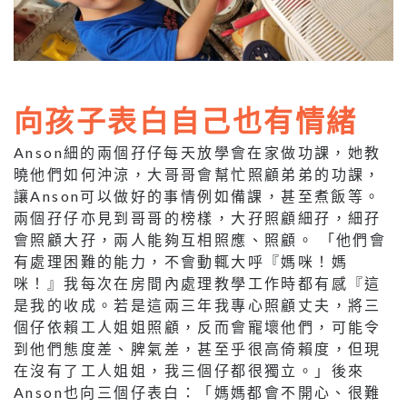
向孩子表白自己也有情緒
Anson細的兩個孖仔每天放學會在家做功課，她教
曉他們如何沖涼，大哥哥會幫忙照顧弟弟的功課，
讓Anson可以做好的事情例如備課，甚至煮飯等。
兩個孖仔亦見到哥哥的榜樣，大孖照顧細孖，細孖
會照顧大孖，兩人能夠互相照應、照顧。 「他們會
有處理困難的能力，不會動輒大呼『媽咪！媽
咪！』我每次在房間內處理教學工作時都有感『這
是我的收成。若是這兩三年我專心照顧丈夫，將三
個仔依賴工人姐姐照顧，反而會寵壞他們，可能令
到他們態度差、脾氣差，甚至乎很高倚賴度，但現
在沒有了工人姐姐，我三個仔都很獨立。」後來
Anson也向三個仔表白：「媽媽都會不開心、很難