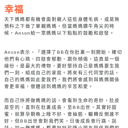
幸福
天下媽媽都有機會面對親人這些身體毛病，或是無
預料之下做了單親媽媽，但當媽媽鑽牛角尖的時
候，Anson給一眾媽媽以下點點的鼓勵和啟發。
Anson表示，「選擇了BB在你肚裏一刻開始，確切
他們有心跳、四肢會郁動、跟你傾偈，這真是一個
緣份，是最大的禮物，要好堅持自己是媽媽要生我
們一刻，組成自己的家庭。將來有三代同堂的話，
自己的媽媽如此愛我們，我們將會感到與媽媽關係
會更幸福，僧體諒到媽媽的辛苦和愛。
而自己快將做媽媽的話，會看到生命的奇妙，肚皮
是空的，直到在肚裏成長，至BB出世，其實好甜
蜜，就算孕期晚上睡不好、會抽筋、輾轉反側誰不
好，但BB出世會對我們笑，日後成長會行路、說
話、說一聲媽媽，都要好好珍惜小朋友陪伴我們的