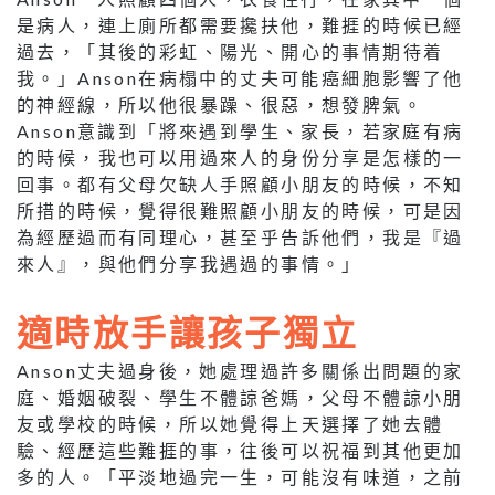
是病人，連上廁所都需要攙扶他，難捱的時候已經
過去，「其後的彩虹、陽光、開心的事情期待着
我。」Anson在病榻中的丈夫可能癌細胞影響了他
的神經線，所以他很暴躁、很惡，想發脾氣。
Anson意識到「將來遇到學生、家長，若家庭有病
的時候，我也可以用過來人的身份分享是怎樣的一
回事。都有父母欠缺人手照顧小朋友的時候，不知
所措的時候，覺得很難照顧小朋友的時候，可是因
為經歷過而有同理心，甚至乎告訴他們，我是『過
來人』，與他們分享我遇過的事情。」
適時放手讓孩子獨立
Anson丈夫過身後，她處理過許多關係出問題的家
庭、婚姻破裂、學生不體諒爸媽，父母不體諒小朋
友或學校的時候，所以她覺得上天選擇了她去體
驗、經歷這些難捱的事，往後可以祝福到其他更加
多的人。「平淡地過完一生，可能沒有味道，之前