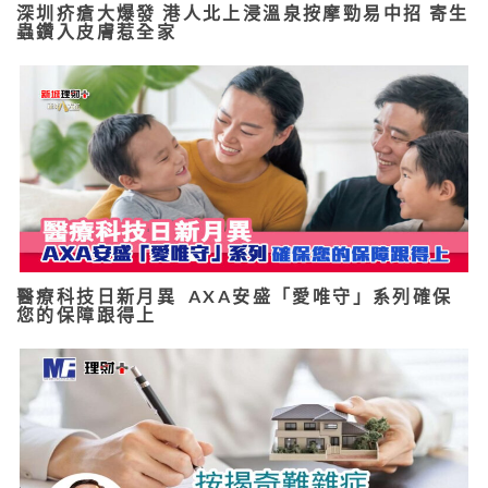
深圳疥瘡大爆發 港人北上浸溫泉按摩勁易中招 寄生
蟲鑽入皮膚惹全家
醫療科技日新月異 AXA安盛「愛唯守」系列確保
您的保障跟得上