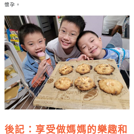
懷孕。
後記：享受做媽媽的樂趣和