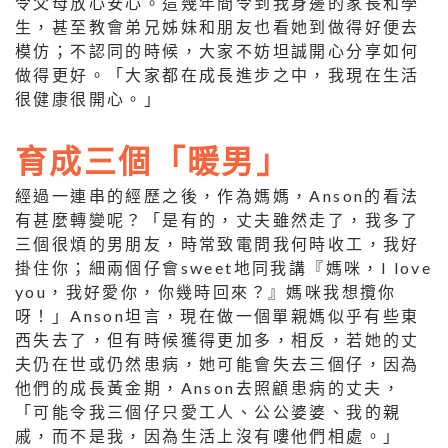
令父母放心安心。這幾年間令到我身邊的家長和學
生，甚至教會弟兄姊妹和朋友也看她到做得好便去
模仿；不認同的時候，大家不妨坦誠開心分享如何
做得更好。「大家都在成長進步之中，我現在生活
很健康很開心。」
育成三個「暖男」
經過一連串的經歷之後，作為媽媽，Anson的看法
有甚麼轉變呢？「是有的，丈夫雖然走了，我多了
三個很煩的男朋友，時常致電問我何時收工，我好
掛住你；細兩個仔會sweet地同我講『媽咪，I love
you，我好愛你，你幾時回來？』媽咪我想攬你
呀！」Anson坦言，現在做一個單親媽似乎有些東
西失去了，但有時候獲得更加多，相反，若她的丈
夫仍在世或仍然患病，她可能會失去三個仔，因為
他們的成長黃金期，Anson去照顧患病的丈夫，
「可能令我三個仔只愛工人、公公婆婆、我的親
戚，而不是我，因為生活上沒有嘍他們相處。」