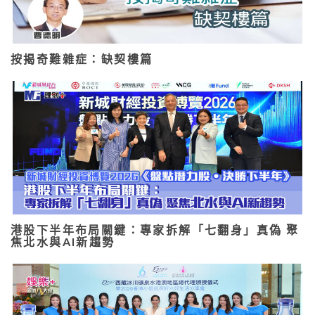
按揭奇難雜症：缺契樓篇
港股下半年布局關鍵：專家拆解「七翻身」真偽 聚
焦北水與AI新趨勢