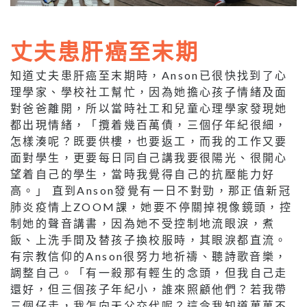
丈夫患肝癌至末期
知道丈夫患肝癌至末期時，Anson已很快找到了心
理學家、學校社工幫忙，因為她擔心孩子情緒及面
對爸爸離開，所以當時社工和兒童心理學家發現她
都出現情緒，「攬着幾百萬債，三個仔年紀很細，
怎樣湊呢？既要供樓，也要返工，而我的工作又要
面對學生，更要每日同自己講我要很陽光、很開心
望着自己的學生，當時我覺得自己的抗壓能力好
高。」 直到Anson發覺有一日不對勁，那正值新冠
肺炎疫情上ZOOM課，她要不停關掉視像鏡頭，控
制她的聲音講書，因為她不受控制地流眼淚，煮
飯、上洗手間及替孩子換校服時，其眼淚都直流。
有宗教信仰的Anson很努力地祈禱、聽詩歌音樂，
調整自己。「有一殺那有輕生的念頭，但我自己走
還好，但三個孩子年紀小，誰來照顧他們？若我帶
三個仔走，我怎向天父交代呢？這令我知道萬萬不