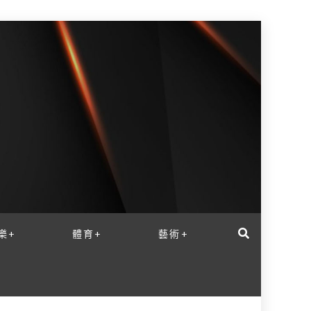
樂+
體育+
藝術+