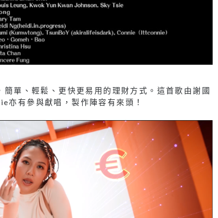
靈活理財，簡單、輕鬆、更快更易用的理財方式。這首歌由謝國
Arie亦有參與獻唱，製作陣容有來頭！