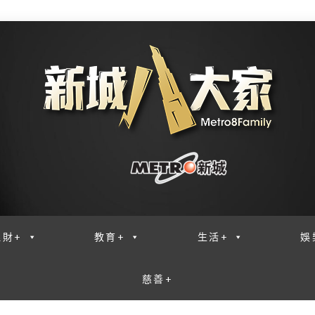
理財+
教育+
生活+
娛
慈善+