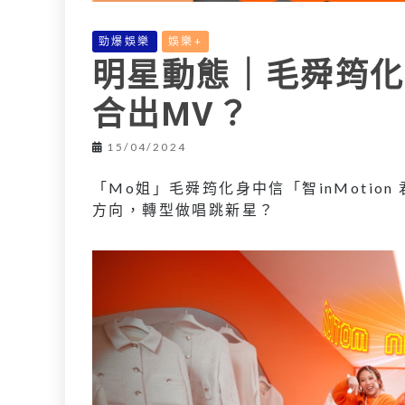
勁爆娛樂
娛樂+
明星動態｜毛舜筠化
合出MV？
15/04/2024
「Mo姐」毛舜筠化身中信「智inMoti
方向，轉型做唱跳新星？