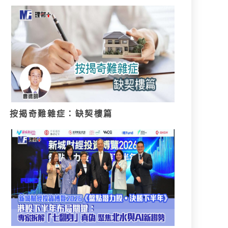
按揭奇難雜症：缺契樓篇