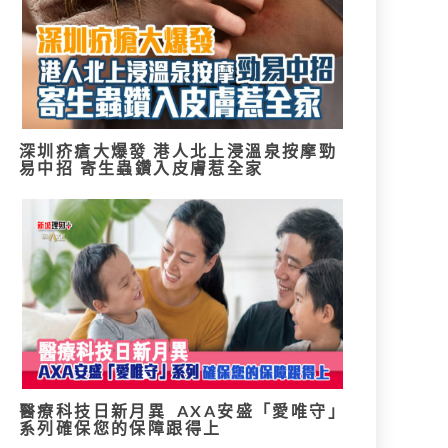
深圳疥瘡大爆發 港人北上浸溫泉按摩勁
易中招 寄生蟲鑽入皮膚惹全家
醫療科技日新月異 AXA安盛「愛唯守」
系列確保您的保障跟得上