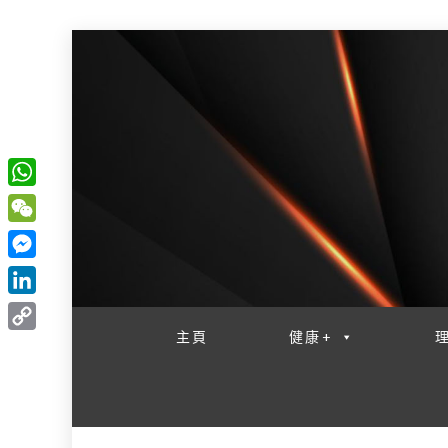
W
一網睇盡 八家大成
h
W
a
e
M
t
C
e
L
s
h
s
i
主頁
健康+
A
C
a
s
n
p
o
t
e
k
p
p
n
e
y
g
d