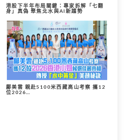
港股下半年布局關鍵：專家拆解「七翻
身」真偽 聚焦北水與AI新趨勢
鄺美雲 親赴5100米西藏高山考察 攜12
位2026…