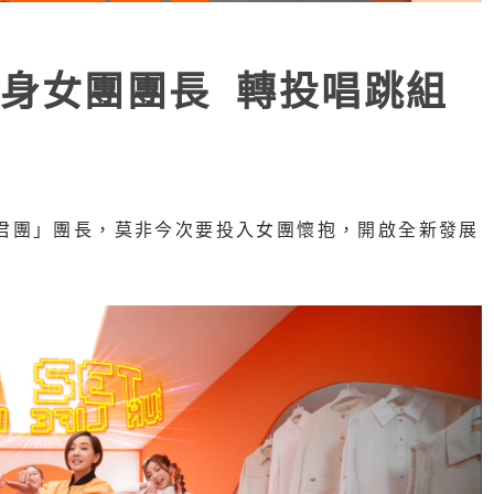
身女團團長 轉投唱跳組
on 君團」團長，莫非今次要投入女團懷抱，開啟全新發展