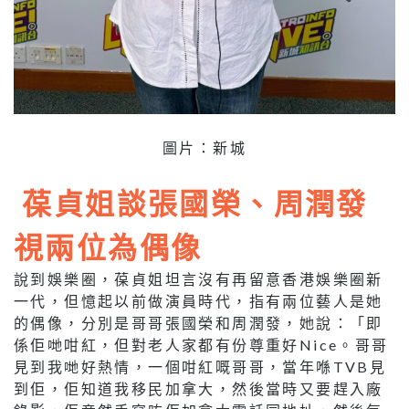
圖片：新城
葆貞姐談張國榮、周潤發
視兩位為偶像
說到娛樂圈，葆貞姐坦言沒有再留意香港娛樂圈新
一代，但憶起以前做演員時代，指有兩位藝人是她
的偶像，分別是哥哥張國榮和周潤發，她說：「即
係佢哋咁紅，但對老人家都有份尊重好
Nice
。哥哥
見到我哋好熱情，一個咁紅嘅哥哥，當年喺
TVB
見
到佢，佢知道我移民加拿大，然後當時又要趕入廠