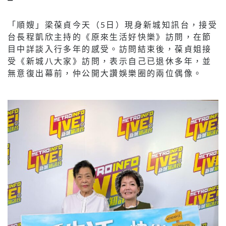
「順嫂」梁葆貞今天（
5
日
）現身新城知訊台，接受
台長程凱欣主持的《原來生活好快樂》訪問，在
節
目中詳談入行多年的感受。訪問結束後，
葆貞姐接
受
《新城八大家》訪問，表示自己已退休多年，並
無意復出幕前，仲公開大讚娛樂圈的兩位偶像。