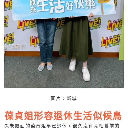
圖片：新城
葆貞姐形容退休生活似候鳥
久未露面的
葆貞姐早已退休，很久沒有亮相幕前的