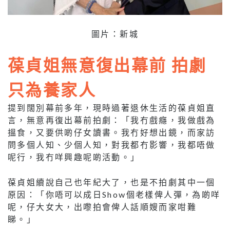
圖片：新城
葆貞姐無意復出幕前 拍劇
只為養家人
提到闊別幕前多年，現時過著退休生活的葆貞姐直
言，無意再復出幕前拍劇：「我冇戲癮，我做戲為
搵食，又要供啲仔女讀書。我冇好想出鏡，而家訪
問多個人知、少個人知，對我都冇影響，我都唔做
呢行，我冇咩興趣呢啲活動。」
葆貞姐續說自己也年紀大了，也是不拍劇其中一個
原因：「你唔可以成日
Show
個老樣俾人彈，為啲咩
呢，仔大女大，出嚟拍會俾人話順嫂而家咁難
睇。」