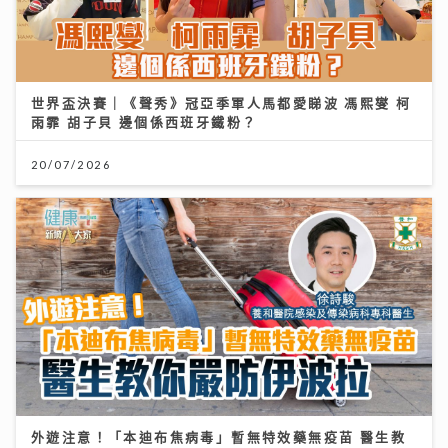
世界盃決賽｜《聲秀》冠亞季軍人馬都愛睇波 馮熙燮 柯
雨霏 胡子貝 邊個係西班牙鐵粉？
20/07/2026
外遊注意！「本迪布焦病毒」暫無特效藥無疫苗 醫生教