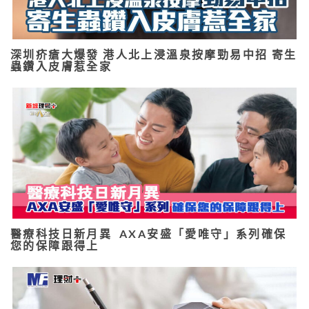
深圳疥瘡大爆發 港人北上浸溫泉按摩勁易中招 寄生
蟲鑽入皮膚惹全家
醫療科技日新月異 AXA安盛「愛唯守」系列確保
您的保障跟得上