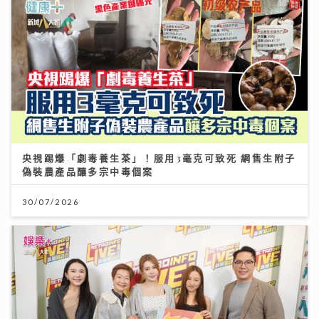
央視踢爆「劇毒養生茶」！服用3毫克可致死 網售生附子
偽裝農產品釀多宗中毒個案
30/07/2026