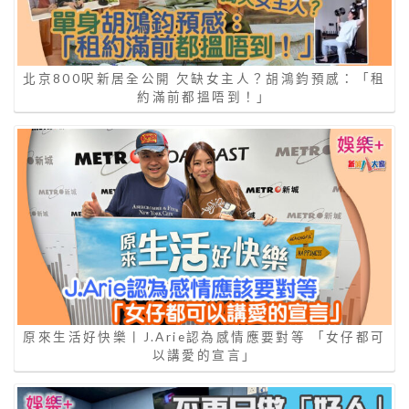
北京800呎新居全公開 欠缺女主人？胡鴻鈞預感：「租
約滿前都搵唔到！」
原來生活好快樂丨J.Arie認為感情應要對等 「女仔都可
以講愛的宣言」