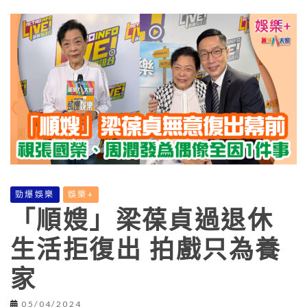
勁爆娛樂
娛樂+
「順嫂」梁葆貞過退休
生活拒復出 拍戲只為養
家
05/04/2024