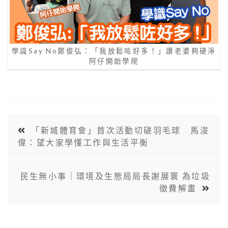
學識Say No鄭俊弘：「我放鬆咗好多！」讚老婆夠硬淨
阿仔開始學爬
「新城體育會」首次活動切磋羽毛球 馬浚
偉：望大家學懂工作與生活平衡
民生無小事｜環境及生態局局長謝展寰 為垃圾
徵費解畫