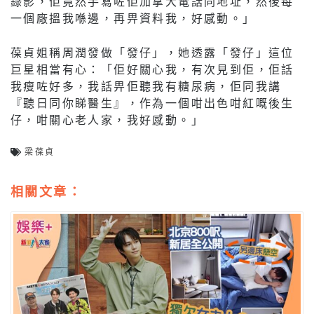
錄影，佢竟然手寫咗佢加拿大電話同地址，然後每
一個廠搵我喺邊，再畀資料我，好感動。」
葆貞姐稱周潤發做「發仔」，她透露「發仔」這位
巨星相當有心：「佢好關心我，有次見到佢，佢話
我瘦咗好多，我話畀佢聽我有糖尿病，佢同我講
『聽日同你睇醫生』，作為一個咁出色咁紅嘅後生
仔，咁關心老人家，我好感動。」
梁葆貞
相關文章：