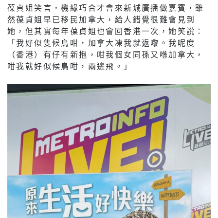
葆貞姐笑言，機緣巧合才會來新城廣播做嘉賓，雖
然葆貞姐早已移民加拿大，給人錯覺很難會見到
她，但其實每年葆貞姐也會回香港一次，她笑說：
「我好似隻候鳥咁，加拿大凍我就返嚟。我呢度
（香港）有仔有新抱，咁我個女同孫又喺加拿大，
咁我就好似候鳥咁，兩邊飛。」