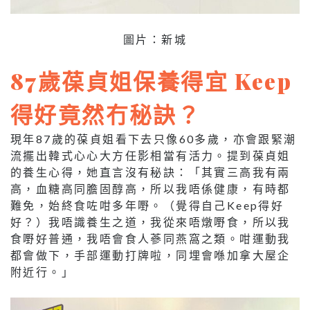
圖片：新城
87歲葆貞姐保養得宜 Keep
得好竟然冇秘訣？
現年87歲的葆貞姐看下去只像60多歲，亦會跟緊潮
流擺出韓式心心大方任影相當有活力。提到葆貞姐
的養生心得，她直言沒有秘訣：「其實
三
高我有
兩
高，血糖高同膽固醇高，所以我唔係健康，有時都
難免，始終食咗咁多年嘢。（覺得自己Keep得好
好？）我唔識養生之道，我從來唔燉嘢食，所以我
食嘢好普通，我唔會食人蔘同燕窩之類。咁運動我
都會做下，手部運動打牌啦，同埋會喺加拿大屋企
附近行。」