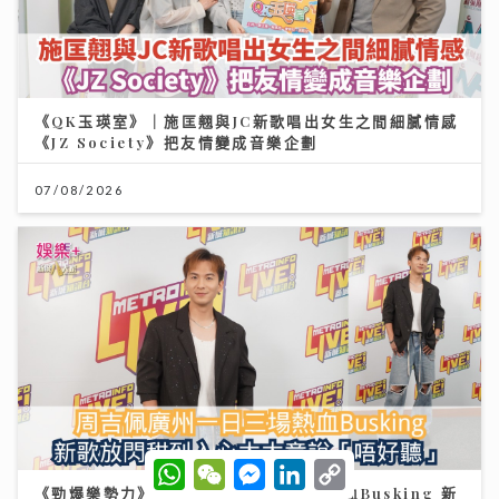
《QK玉瑛室》｜施匡翹與JC新歌唱出女生之間細膩情感
《JZ Society》把友情變成音樂企劃
07/08/2026
W
W
M
L
C
h
e
e
i
o
《勁爆樂勢力》｜周吉佩廣州一日三場熱血Busking 新