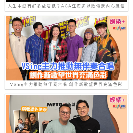
人生中總有好多放唔低？AGA江海迦以歌傳遞內心感悟
VSing主力推動無伴奏合唱 創作新歌望世界充滿色彩