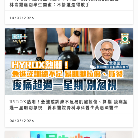
林青霞痛別半生閨蜜：不捨還是得放手
14/07/2026
HYROX熱潮！急進或訓練不足易肌腱拉傷、撕裂 痠痛超
過一星期別忽視｜養和醫院骨科專科醫生黃惠國醫生
06/08/2026