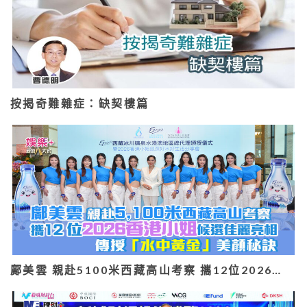
按揭奇難雜症：缺契樓篇
鄺美雲 親赴5100米西藏高山考察 攜12位2026…