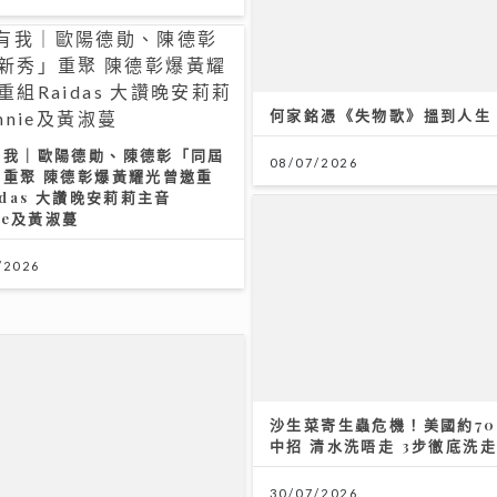
何家銘憑《失物歌》搵到人生
有我｜歐陽德勛、陳德彰「同屆
08/07/2026
」重聚 陳德彰爆黃耀光曾邀重
idas 大讚晚安莉莉主音
nie及黃淑蔓
/2026
沙生菜寄生蟲危機！美國約70
中招 清水洗唔走 3步徹底洗
30/07/2026