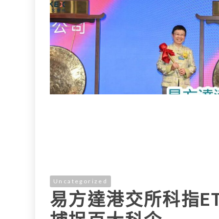
L
e
I
i
r
n
n
k
Uncategorized
易方達港交所科指ET