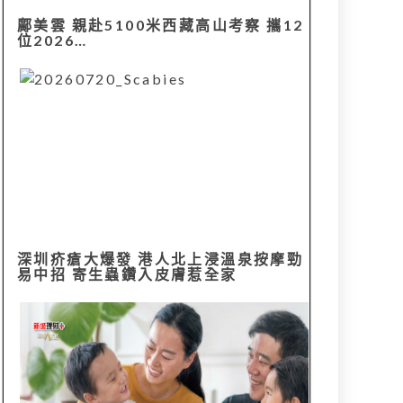
鄺美雲 親赴5100米西藏高山考察 攜12
位2026…
深圳疥瘡大爆發 港人北上浸溫泉按摩勁
易中招 寄生蟲鑽入皮膚惹全家