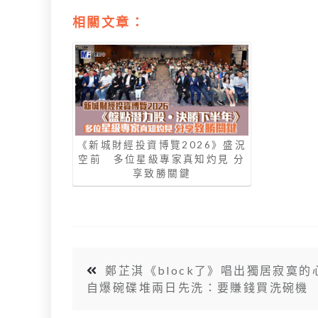
相關文章：
《新城財經投資博覽2026》盛況
空前 多位星級專家真知灼見 分
享致勝關鍵
鄭芷淇《block了》唱出獨居寂寞的
自爆碗碟堆兩日先洗：要賺錢買洗碗機