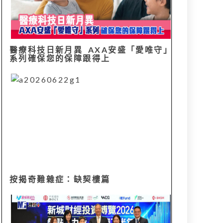
醫療科技日新月異 AXA安盛「愛唯守」
系列確保您的保障跟得上
按揭奇難雜症：缺契樓篇