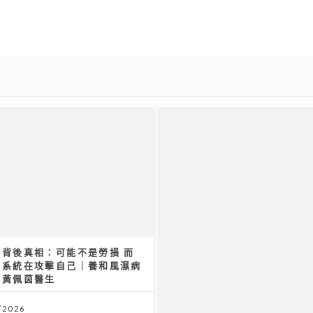
痛背後真相：可能不是勞損 而
疫系統在攻擊自己｜養和風濕病
科黃佩茵醫生
/2026