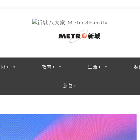
理財+
教育+
生活+
娛
慈善+