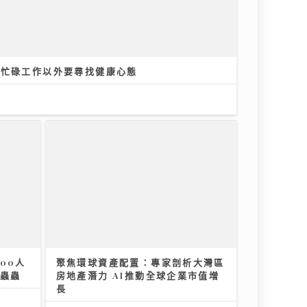
 忙碌工作以外要尋找健康心態
00人
聚焦環球資產配置：專家剖析大灣區
走蟲蟲
房地產潛力 AI推動全球企業市值增
長
12/07/2026