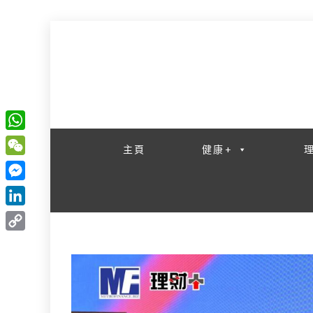
一網睇盡 八家大成
W
主頁
健康+
h
W
a
e
M
t
C
e
L
s
h
s
i
A
C
a
s
n
p
o
t
e
k
p
p
n
e
y
g
d