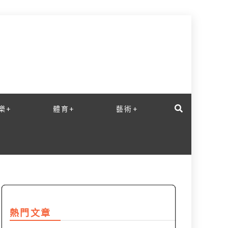
樂+
體育+
藝術+
熱門文章