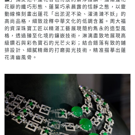
花瓣的纖巧形態、蓮葉巧承晨露的恬靜之態，以靈
動線條刻畫出蓮花「出淤泥不染、濯清漣不妖」的
高尚品格，細致詮釋中華文化的低調含蓄。周大福
的資深珠寶工匠以精湛工藝展現簡約雋永的造型風
格，透過臻至化境的鑲嵌技術，淋漓盡致地展現高
級鑽石與彩色寶石的光芒火彩；結合錯落有致的鋪
排設計、細膩精緻的打磨拋光技術，精准描摹出蓮
花清幽風骨。