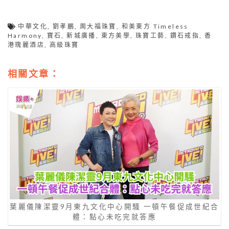
中華文化
,
劉孝鵬
,
周大福珠寶
,
和美東方 Timeless
Harmony
,
寶石
,
新城廣播
,
東方美學
,
珠寶工藝
,
鑽石戒指
,
香
港瑰麗酒店
,
高級珠寶
相關文章：
葉麗儀陳潔靈9月東九文化中心開騷 一頓午餐促成世紀合
體：點心未吃完就答應