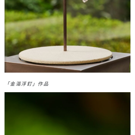
「金漚浮釘」作品