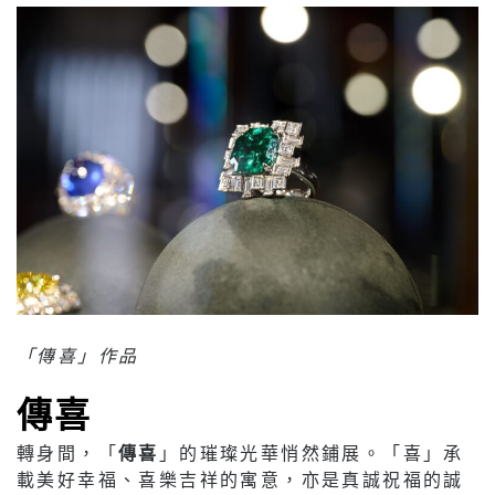
「傳喜」作品
傳喜
轉身間，「
傳喜
」的璀璨光華悄然鋪展。「喜」承
載美好幸福、喜樂吉祥的寓意，亦是真誠祝福的誠