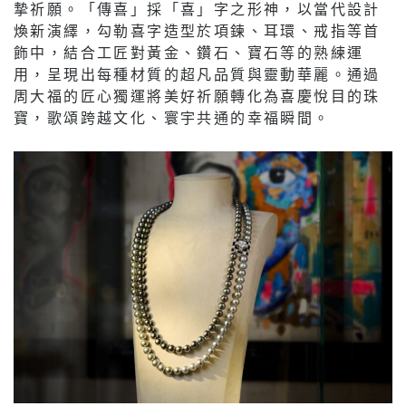
摯祈願。「傳喜」採「喜」字之形神，以當代設計
煥新演繹，勾勒喜字造型於項鍊、耳環、戒指等首
飾中，結合工匠對黃金、鑽石、寶石等的熟練運
用，呈現出每種材質的超凡品質與靈動華麗。通過
周大福的匠心獨運將美好祈願轉化為喜慶悅目的珠
寶，歌頌跨越文化、寰宇共通的幸福瞬間。