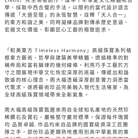
學，採取中西合璧的手法，以簡約的當代設計語言
傳遞「大道至簡」的永恆智慧，詮釋「天人合一」
的東方和諧之美，同時凝練品牌對傳承歷史意涵、
宏揚文化價值、彰顯匠心工藝的極致追求。
「和美東方 Timeless Harmony」高級珠寶系列植
根東方藝術、哲學與建築美學精髓，透過精準的對
稱佈局和富有韻律的幾何線條，利用巧手工藝於方
寸之間展現中華文化恢宏深厚的底蘊，傳遞出和諧
致遠的核心理念。周大福憑藉深厚創意實力洞悉當
代需求，遂將藝術珍品完美融入現代生活場景，為
全球高級珠寶領域帶來全新氣象。
周大福高級珠寶甄選來用自全球知名產地的天然珍
稀鑽石及寶石，嚴格堅守嚴苛標準，保證每件瑰寶
均 品質卓越, 作品均來自品牌的國寶級資深工匠團
隊之手，部份珍品更嫻熟地應用別具中華氣質的東