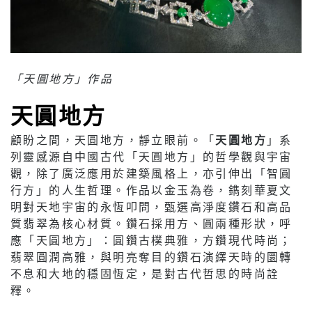
「天圓地方」作品
天圓地方
顧盼之間，天圓地方，靜立眼前。「
天圓地方
」系
列靈感源自中國古代「天圓地方」的哲學觀與宇宙
觀，除了廣泛應用於建築風格上，亦引伸出「智圓
行方」的人生哲理。作品以金玉為卷，鐫刻華夏文
明對天地宇宙的永恆叩問，甄選高淨度鑽石和高品
質翡翠為核心材質。鑽石採用方、圓兩種形狀，呼
應「天圓地方」：圓鑽古樸典雅，方鑽現代時尚；
翡翠圓潤高雅，與明亮奪目的鑽石演繹天時的圜轉
不息和大地的穩固恆定，是對古代哲思的時尚詮
釋。