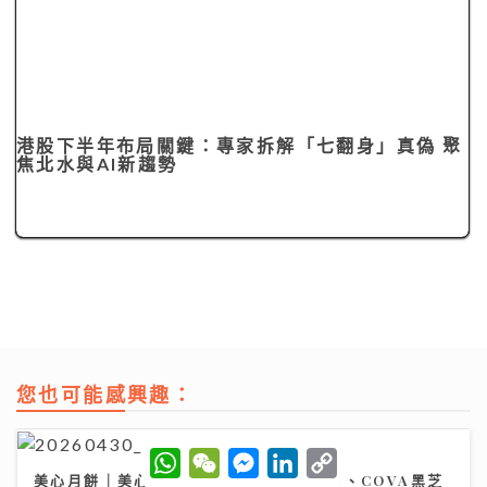
港股下半年布局關鍵：專家拆解「七翻身」真偽 聚
焦北水與AI新趨勢
您也可能感興趣：
W
W
M
L
C
h
e
e
i
o
美心月餅｜美心麻辣牛肉、XO醬豬肉月餅、COVA黑芝