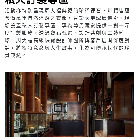
活動亦特別呈現周大福典藏的珍稀裸石，每顆皆蘊
含億萬年自然淬煉之靈韻，見證大地瑰麗傳奇。現
場設置私人訂製專區，專為尊貴藏家提供一對一深
度訂製服務。透過寶石甄選、設計共創與工藝雕
琢，周大福高級珠寶設計師團隊與客戶展開深度對
話，將獨特意念與人生故事，化為可傳承世代的珍
貴典藏。