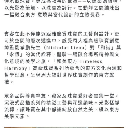
僅承載珠寶，更成為敘事的載體——以建築為結構、
以光影為筆觸、以珠寶為詩行，在動靜之間鋪陳出
一幅融合東方 意境與當代設計的立體長卷。
賓客在此不僅能近距離鑒賞珠寶的工藝與設計，更
可於空間的層次遞進中，感受周大福高級珠寶創意
總監劉孝鵬先生（Nicholas Lieou）對「和諧」與
「永恆」的當代詮釋，體驗一場融合場所精神與文
化意境的美學之旅，「和美東方 Timeless
Harmony」高級珠寶系列所蘊含的東方文化內涵和
哲學理念，呈現周大福對世界珠寶創作的東方獻
禮。
眾多品牌尊貴摯友、藏家及珠寶愛好者雲集一堂，
沉浸式品鑑系列的精湛工藝與深邃韻味。光影恬靜
流轉，讓珠寶在其中靜謐綻放自然之美，綴以東方
美學元素。