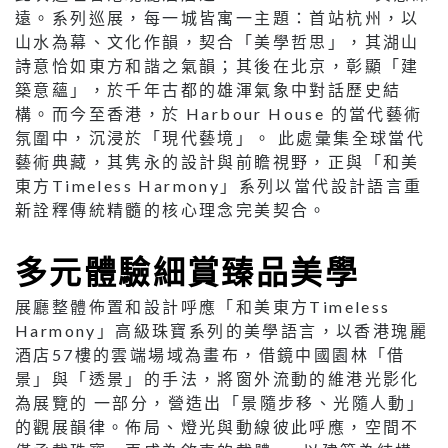
遠。系列巡展，每一城皆寓一主題：首站杭州，以
山水為幕、文化作韻，契合「美學哲思」，其湖山
詩意恰如東方和諧之氣韻；其後在北京，彰顯「建
築意蘊」，於千年古都的雄渾氣象中對話歷史結
構。而今至香港，於 Harbour House 的當代藝術
氛圍中，沉浸於「現代藝境」。 此處彙集全球當代
藝術典藏，其隽永的設計與前瞻視野，正與「和美
東方Timeless Harmony」系列以當代設計語言重
新詮釋傳統精髓的核心理念完美契合。
多元體驗細賞臻品美學
展廳整體佈置和設計呼應「和美東方Timeless
Harmony」高級珠寶系列的美學語言，以香港瑰麗
酒店57樓的雲端場域為畫布，借鏡中國園林「借
景」與「透景」的手法，將窗外流動的維港光影化
為展覽的 一部分，營造出「景隨步移、光隨人動」
的觀展韻律。佈局、燈光與動線彼此呼應，空間不