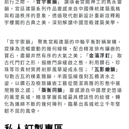
前行之際，「
宮宇禦韻
」 讚頌著宮闕神工的雋永靈
韻。宮廷建築系列作品靈感來自中國傳統建築風格
與和諧秩序的意象，透過現代創新設計重新詮釋殿
宇樓閣的古典之美，深刻解讀中國宮殿建築美學。
「宮宇禦韻」 聚焦宮殿建築的中軸平衡對稱架構，
提煉為流暢靈動的幾何線條，配合精准排布鑲嵌的
寶石，盡顯井然有序的大氣之美；「
金漚浮釘
」 取
古代門釘之形，描繪門扉緩啟之態，利用鑽石、珍
珠等珍貴材質將剎那風華凝成永恆；「
瓦影繪韻
」
勾勒古瓦的樸素雅韻，半圓弧線復刻瓦檐滴水之
姿，以鑽石及極致鑲嵌工藝從簡潔高雅的形態中展
現雅致之感；「
築衡同韻
」 靈感源自中國歷史悠遠
的萬里長城，精准掌握長城最具標誌性的紋樣，轉
化為連綿不斷的幾何陣列，臨摹出長城屹立千年堅
韌不屈的風骨。
私人訂製專區