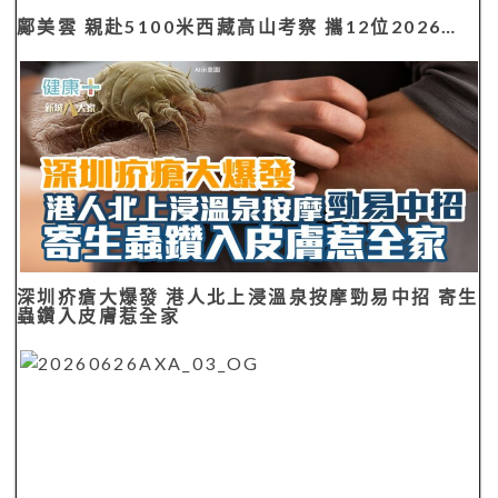
鄺美雲 親赴5100米西藏高山考察 攜12位2026…
深圳疥瘡大爆發 港人北上浸溫泉按摩勁易中招 寄生
蟲鑽入皮膚惹全家