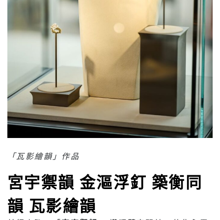
「瓦影繪韻」作品
宮宇禦韻
金漚浮釘
築衡同
韻
瓦影繪韻