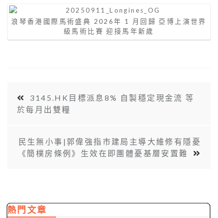
浪琴香港國際馬術盛典 2026年 1 月回歸 亞博上演世界
級馬術比賽 迎接馬年新歲
3145.HK目標派息8% 自製穩定現金流 等
於每月出雙糧
民生無小事|郭偉強指市建局主導大維修有隱憂
《簡樸房條例》生效在即團體憂基層安置難
熱門文章