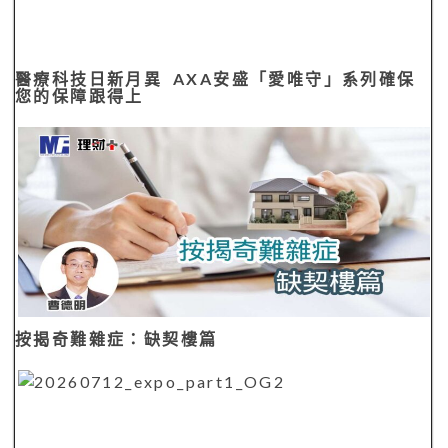
醫療科技日新月異 AXA安盛「愛唯守」系列確保
您的保障跟得上
按揭奇難雜症：缺契樓篇