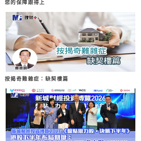
您的保障跟得上
按揭奇難雜症：缺契樓篇