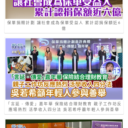
保單捐贈計劃 讓社會成為保單受益人 累計認捐保額近6
億
「言延 · 傳愛」嘉年華 保險結合理財教育 親子工作坊反
應場熱烈 活學收入四分法 吳若希呼籲年輕人參與善舉