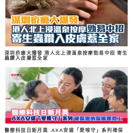
深圳疥瘡大爆發 港人北上浸溫泉按摩勁易中招 寄生
蟲鑽入皮膚惹全家
醫療科技日新月異 AXA安盛「愛唯守」系列確保