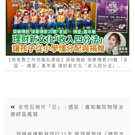
【附免費工作坊報名連結】突破傳統 保單傳愛20載「言
延 ‧ 傳愛」嘉年華 理財新文化「收入四分法」…
女性忍無可「忍」：遺尿｜養和醫院物理治
療師區鳳賢
與殘疾運動員同行25年 葉頌華堅信「殘而不