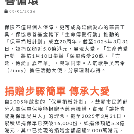
善循環
08/01/2026
保險不僅是個人保障，更可成為延續愛心的慈善工
具。保協慈善基金轄下「生命傳愛行動」推動的
「保單捐贈計劃」成立20周年，截至2025年3月31
日，認捐保額近5.8億港元，展現大愛。「生命傳愛
行動」將於1月10日舉辦「保單傳愛20載・『言
延・傳愛』嘉年華」，與眾同樂。人氣歌手吳若希
（Jinny）擔任活動大使，分享理財心得。
捐贈步驟簡單 傳承大愛
自2005年啟動的「保單捐贈計劃」，鼓勵市民將部
分人壽保單保障額捐贈予慈善機構，實現「讓社會
成為保單受益人」的理念。截至2025年3月31日，
累積認捐保單已突破16,000份，認捐保額近5.8億
港元，其中已兌現的捐贈金額超過2,000萬港元，