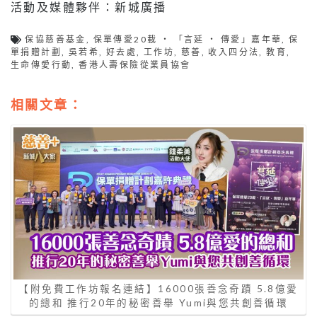
活動及媒體夥伴：新城廣播
保協慈善基金
,
保單傳愛20載 ‧ 「言延 ‧ 傳愛」嘉年華
,
保
單捐贈計劃
,
吳若希
,
好去處
,
工作坊
,
慈善
,
收入四分法
,
教育
,
生命傳愛行動
,
香港人壽保險從業員協會
相關文章：
【附免費工作坊報名連結】16000張善念奇蹟 5.8億愛
的總和 推行20年的秘密善舉 Yumi與您共創善循環