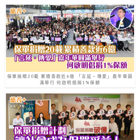
保單捐贈20載 累積善款近6億 「言延‧傳愛」嘉年華圓
滿舉行 何啟明倡捐1%保額