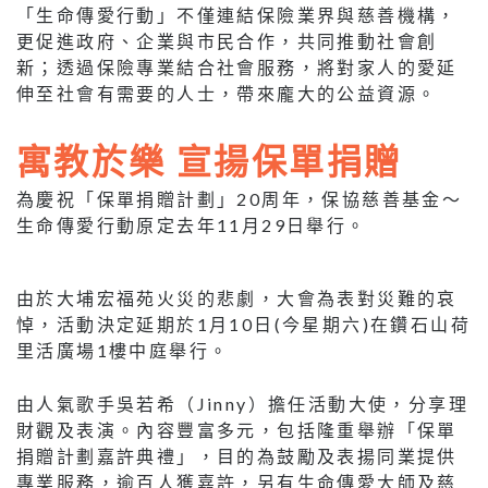
「生命傳愛行動」不僅連結保險業界與慈善機構，
更促進政府、企業與市民合作，共同推動社會創
新；透過保險專業結合社會服務，將對家人的愛延
伸至社會有需要的人士，帶來龐大的公益資源。
寓教於樂 宣揚保單捐贈
為慶祝「保單捐贈計劃」20周年，保協慈善基金～
生命傳愛行動原定去年11月29日舉行。
由於大埔宏福苑火災的悲劇，大會為表對災難的哀
悼，活動決定延期於1月10日(今星期六)在鑽石山荷
里活廣場1樓中庭舉行。
由人氣歌手吳若希（Jinny）擔任活動大使，分享理
財觀及表演。內容豐富多元，包括隆重舉辦「保單
捐贈計劃嘉許典禮」，目的為鼓勵及表揚同業提供
專業服務，逾百人獲嘉許，另有生命傳愛大師及慈