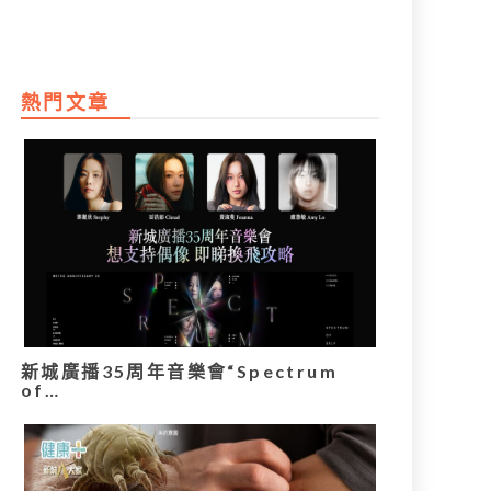
熱門文章
新城廣播35周年音樂會“Spectrum
of…