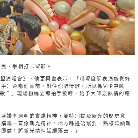
市民，爭相打卡留影。
聯盟演唱會》，他更興奮表示：「喺呢度睇表演感覺好
手）企喺你面前，對住你唱情歌，所以係VIP中嘅
情歌？」現場粉絲立即拍手歡呼，給予大師最熱情的應
時盛讚李居明的實踐精神，並特別提及新光的歷史意
我講嘅一直係新光精神。地方喺邊唔緊要，點樣延續新
完即做！將新光精神延續落去。」