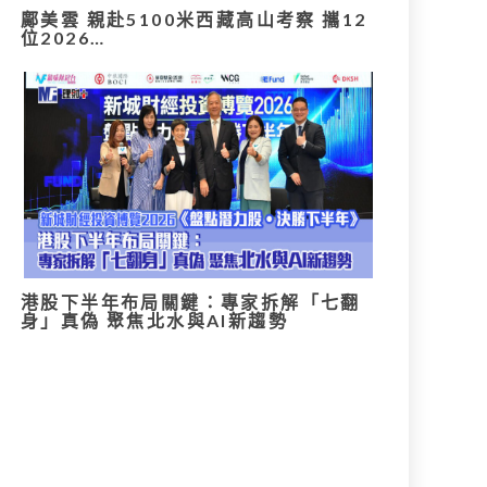
鄺美雲 親赴5100米西藏高山考察 攜12
位2026…
港股下半年布局關鍵：專家拆解「七翻
身」真偽 聚焦北水與AI新趨勢