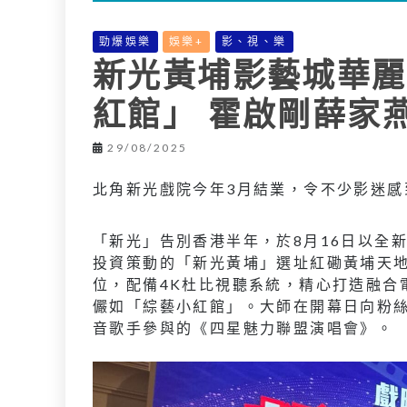
勁爆娛樂
娛樂+
影、視、樂
新光黃埔影藝城華麗
紅館」 霍啟剛薛家
29/08/2025
北角新光戲院今年3月結業，令不少影迷感
「新光」告別香港半年，於8月16日以全
投資策動的「新光黃埔」選址紅磡黃埔天
位，配備4K杜比視聽系統，精心打造融合
儼如「綜藝小紅館」。大師在開幕日向粉
音歌手參與的《四星魅力聯盟演唱會》。