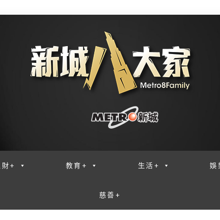
理財+
教育+
生活+
娛
慈善+