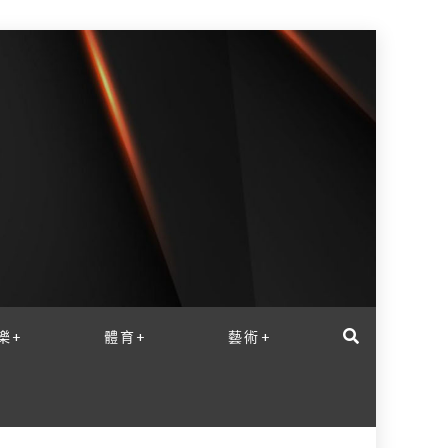
樂+
體育+
藝術+