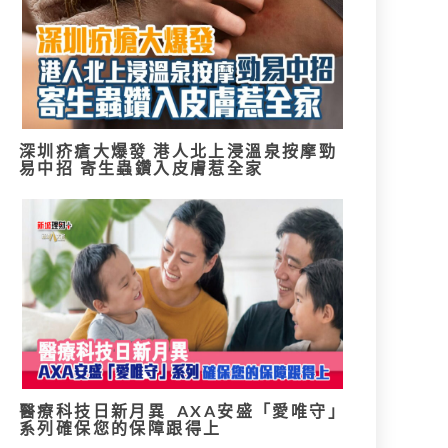
深圳疥瘡大爆發 港人北上浸溫泉按摩勁
易中招 寄生蟲鑽入皮膚惹全家
醫療科技日新月異 AXA安盛「愛唯守」
系列確保您的保障跟得上