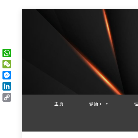
W
一網睇盡 八家大成
h
W
a
e
M
t
C
e
L
s
h
s
i
主頁
健康+
A
C
a
s
n
p
o
t
e
k
p
p
n
e
y
g
d