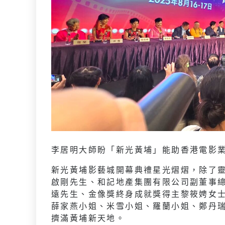
李居明大師盼「新光黃埔」能助香港電影
新光黃埔影藝城開幕典禮星光熠熠，除了
啟剛先生、和記地產集團有限公司副董事
遠先生、金像獎終身成就獎得主黎筱娉女
薛家燕小姐、米雪小姐、羅蘭小姐、鄭丹
擠滿黃埔新天地。