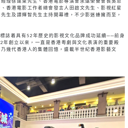
總經理徐建東先生、香港電影導演會永遠榮譽會長吳思
士、香港電影工作者總會發言人田啟文先生、影視紅星
瑞先生及譚輝智先生主持開幕禮，不少影迷蜂擁而至，
城標誌着具有52年歷史的影視文化品牌成功延續──前身
72年創立以來，一直是香港粵劇與文化表演的重要殿
」乃幾代香港人的集體回憶，盛載半世紀香港影藝文