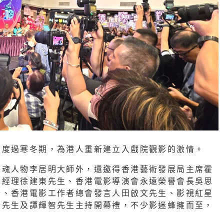
業度過寒冬期，為港人重新建立入戲院觀影的激情。
靈魂人物李居明大師外，還邀得香港藝術發展局主席霍
總經理徐建東先生、香港電影導演會永遠榮譽會長吳思
士、香港電影工作者總會發言人田啟文先生、影視紅星
瑞先生及譚輝智先生主持開幕禮，不少影迷蜂擁而至，