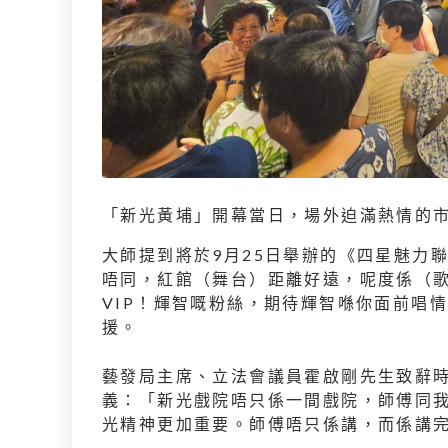
「新光黃埔」開幕當日，場外迫滿熱情的
大師提到將於9月25日舉辦的《四星魅力
唔同，紅館（舞台）距離好遠，呢度係（歌
VIP！輝智嘅粉絲，期待輝智喺你面前唱
援。
藝發局主席、立法會議員霍啟剛先生致辭
義：「新光戲院唔只係一間戲院，師傅同
光精神更加重要。師傅唔只係講，而係講