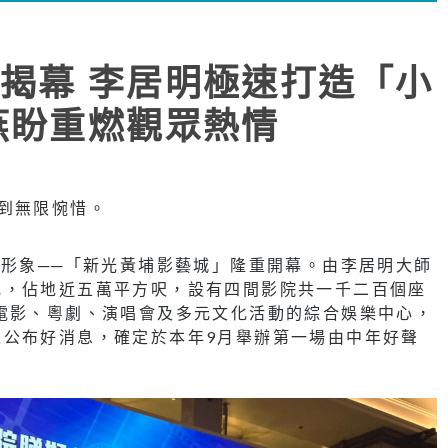
揭幕 李居明極速打造「小
燕盼重燃觀眾熱情
到無限惋惜。
新形象──「新光黃埔影藝城」隆重開幕。由李居明大師
地，佔地近五萬平方呎，設有四間影院共一千二百個座
電影、粵劇、演唱會及多元文化活動的綜合娛樂中心，
絲公布好消息，確定於本年9月舉辦第一場由中年好聲