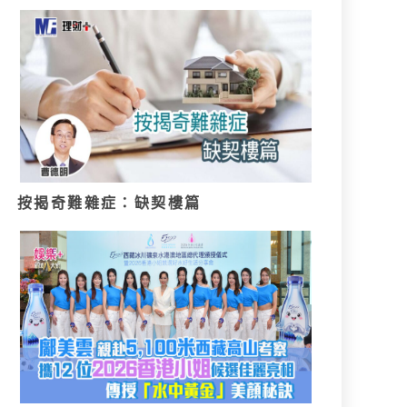
按揭奇難雜症：缺契樓篇