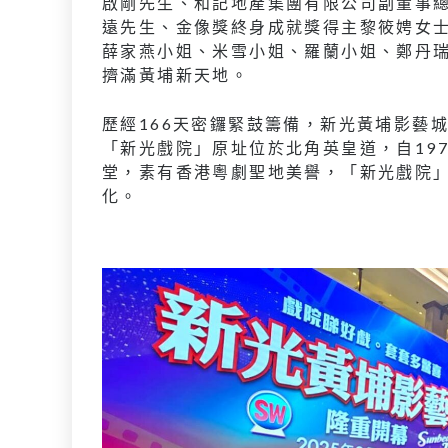
啟剛先生、和記地產集團有限公司副董事
遠先生、金像獎終身成就獎得主黎筱娉女
薛家燕小姐、米雪小姐、羅蘭小姐、鄭丹
擠滿黃埔新天地。
歷經166天密鑼緊鼓籌備，新光黃埔影藝
「新光戲院」原址位於北角英皇道，自19
堂，素有香港粵劇聖地美譽，「新光戲院
化。