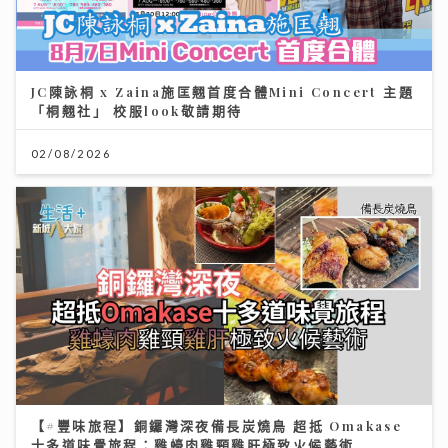
JC陳詠桐 x Zaina施匡翹首度合體Mini Concert 主題
「桐翹社」 校服look敬請期待
02/08/2026
【#豐味旅程】銅鑼灣深夜備長炭燒鳥 超抵 Omakase
十多道味覺旅程：雞蠔肉雞頸雞肝極致火候藝術