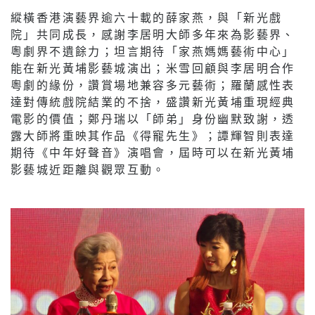
縱橫香港演藝界逾六十載的薛家燕，與「新光戲
院」共同成長，感謝李居明大師多年來為影藝界、
粵劇界不遺餘力；坦言期待「家燕媽媽藝術中心」
能在新光黃埔影藝城演出；米雪回顧與李居明合作
粵劇的緣份，讚賞場地兼容多元藝術；羅蘭感性表
達對傳統戲院結業的不捨，盛讚新光黃埔重現經典
電影的價值；鄭丹瑞以「師弟」身份幽默致謝，透
露大師將重映其作品《得寵先生》；譚輝智則表達
期待《中年好聲音》演唱會，屆時可以在新光黃埔
影藝城近距離與觀眾互動。