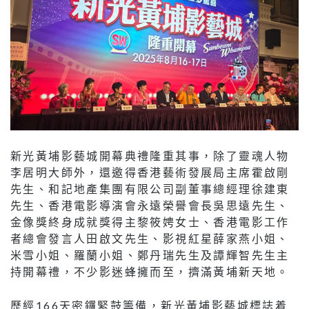
新光黃埔影藝城開幕典禮隆重其事，除了靈魂人物
李居明大師外，還邀得香港藝術發展局主席霍啟剛
先生、和記地產集團有限公司副董事總經理徐建東
先生、香港電影導演會永遠榮譽會長吳思遠先生、
金像獎終身成就獎得主黎筱娉女士、香港電影工作
者總會發言人田啟文先生、影視紅星薛家燕小姐、
米雪小姐、羅蘭小姐、鄭丹瑞先生及譚輝智先生主
持開幕禮，不少影迷蜂擁而至，擠滿黃埔新天地。
歷經166天密鑼緊鼓籌備，新光黃埔影藝城標誌着