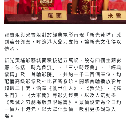
羅蘭姐與米雪姐對於經典電影再現「新光黃埔」感
到萬分興奮，呼籲港人鼎力支持，讓新光文化得以
傳承。
新光黃埔影藝城面積接近五萬呎，設有四個主題影
廳，包括「時光倒流」、「三小時經典」、「經典
懷舊」及「首輪影院」，共約一千二百個座位，均
配備高級影像及杜比音響系統。開幕首輪播放影片
超過二十套，涵蓋《亂世佳人》、《教父》、《羅
生門》、《大軍閥》等影史經典，以及人氣動畫
《鬼滅之刃劇場版無限城篇》。票價設定為全日均
一價八十港元，以大眾化票價，吸引更多觀眾入
場。