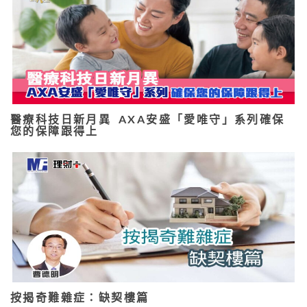
醫療科技日新月異 AXA安盛「愛唯守」系列確保
您的保障跟得上
按揭奇難雜症：缺契樓篇