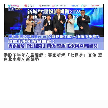
港股下半年布局關鍵：專家拆解「七翻身」真偽 聚
焦北水與AI新趨勢