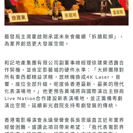
藝發局主席霍啟剛承諾未來會繼續「拆牆鬆綁」，
為業界創造更大發展空間。
和記地產集團有限公司副董事總經理徐建東透露合
作契機，並肯定影藝城的硬件水準：「大師團隊對
所有東西都精益求精，放映機換成4K Laser，音
響、座位全部升級。呢度係香港最新、最美的現代
化表演場地。」他更預告黃埔將與國際演出主辦商
Live Nation合作建設新表演場地，並正籌備粵劇
演出空間，延續新光戲院支持粵劇發展的傳統。
香港電影導演會永遠榮譽會長吳思遠直言近年業界
經營困難，盛讚此項目帶來希望：「我代表電影界