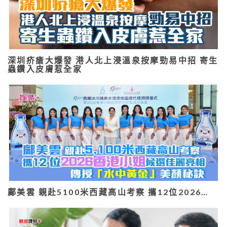
深圳疥瘡大爆發 港人北上浸溫泉按摩勁易中招 寄生
蟲鑽入皮膚惹全家
鄺美雲 親赴5100米西藏高山考察 攜12位2026…