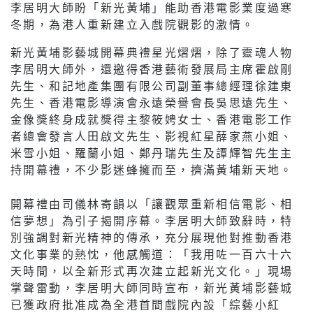
李居明大師盼「新光黃埔」能助香港電影業度過寒
冬期，為港人重新建立入戲院觀影的激情。
新光黃埔影藝城開幕典禮星光熠熠，除了靈魂人物
李居明大師外，還邀得香港藝術發展局主席霍啟剛
先生、和記地產集團有限公司副董事總經理徐建東
先生、香港電影導演會永遠榮譽會長吳思遠先生、
金像獎終身成就獎得主黎筱娉女士、香港電影工作
者總會發言人田啟文先生、影視紅星薛家燕小姐、
米雪小姐、羅蘭小姐、鄭丹瑞先生及譚輝智先生主
持開幕禮，不少影迷蜂擁而至，擠滿黃埔新天地。
開幕禮由司儀林寄韻以「讓觀眾重新相信電影、相
信夢想」為引子揭開序幕。李居明大師致辭時，特
別強調對新光精神的傳承，充分展現他對推動香港
文化事業的熱忱，他感觸道：「我用咗一百六十六
天時間，以全新形式再次建立起新光文化。」現場
掌聲雷動，李居明大師同時宣布，新光黃埔影藝城
已獲政府批准成為全港首間戲院內設「綜藝小紅