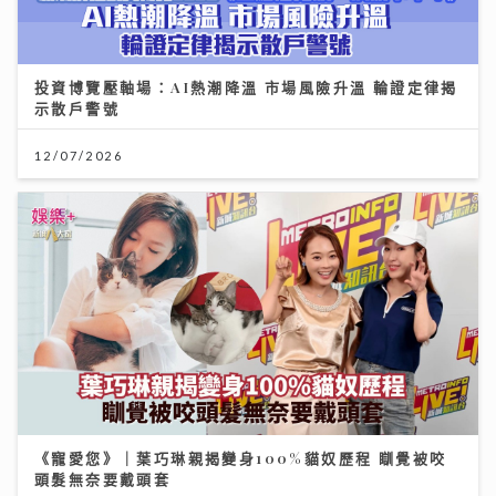
投資博覽壓軸場：AI熱潮降溫 市場風險升溫 輪證定律揭
示散戶警號
12/07/2026
《寵愛您》｜葉巧琳親揭變身100%貓奴歷程 瞓覺被咬
頭髮無奈要戴頭套