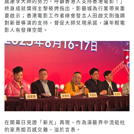
感謝李大師的努力，呼籲香港人支持香港電影！」
終身成就獎得主黎筱娉指出，影藝城為行業帶來重
要啟示；香港電影工作者總會發言人田啟文則強調
對新晉導演的支持，督促大師兌現承諾，讓年輕電
影人有發揮空間。
在開幕日見證「新光」再現，作為演藝界中流砥柱
的家燕姐百感交雜、溢於言表。