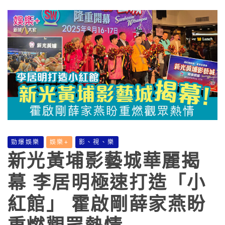
勁爆娛樂
娛樂+
影、視、樂
新光黃埔影藝城華麗揭
幕 李居明極速打造「小
紅館」 霍啟剛薛家燕盼