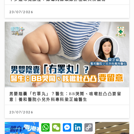
23/07/2026
男嬰陰囊「冇睪丸」？醫生：BB哭鬧、咳嗽肚凸凸要留
意｜養和醫院小兒外科專科梁芷綸醫生
23/07/2026
W
W
M
L
C
h
e
e
i
o