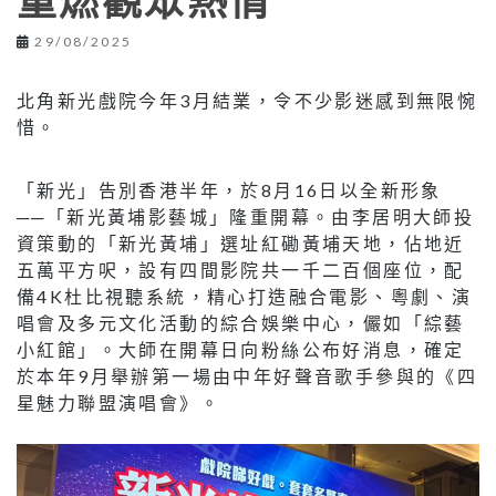
重燃觀眾熱情
29/08/2025
北角新光戲院今年3月結業，令不少影迷感到無限惋
惜。
「新光」告別香港半年，於8月16日以全新形象
──「新光黃埔影藝城」隆重開幕。由李居明大師投
資策動的「新光黃埔」選址紅磡黃埔天地，佔地近
五萬平方呎，設有四間影院共一千二百個座位，配
備4K杜比視聽系統，精心打造融合電影、粵劇、演
唱會及多元文化活動的綜合娛樂中心，儼如「綜藝
小紅館」。大師在開幕日向粉絲公布好消息，確定
於本年9月舉辦第一場由中年好聲音歌手參與的《四
星魅力聯盟演唱會》。