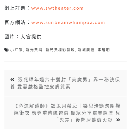
網上訂票：
www.swtheater.com
官方網站：
www.sunbeamwhampoa.com
圖片：大會提供
小紅館
,
新光黃埔
,
新光黃埔影藝城
,
新城廣播
,
李居明
張兆輝年過六十獲封「美魔男」靠一秘訣保
養 愛妻嚴格監控皮膚質素
《命運解惑師》談鬼月禁忌｜梁思浩籲勿圍觀
燒街衣 應尊重傳統習俗 聽眾分享靈異經歷 見
「鬼差」後鄰居離奇火災