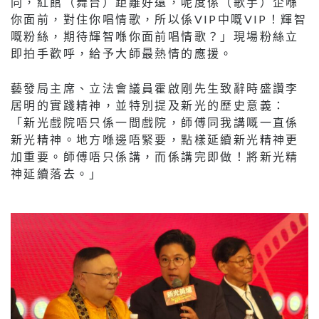
同，紅館（舞台）距離好遠，呢度係（歌手）企喺
你面前，對住你唱情歌，所以係VIP中嘅VIP！輝智
嘅粉絲，期待輝智喺你面前唱情歌？」現場粉絲立
即拍手歡呼，給予大師最熱情的應援。
藝發局主席、立法會議員霍啟剛先生致辭時盛讚李
居明的實踐精神，並特別提及新光的歷史意義：
「新光戲院唔只係一間戲院，師傅同我講嘅一直係
新光精神。地方喺邊唔緊要，點樣延續新光精神更
加重要。師傅唔只係講，而係講完即做！將新光精
神延續落去。」