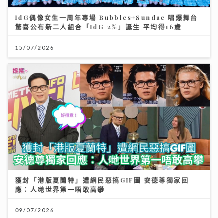
IdG偶像女生一周年專場 Bubbles+Sundae 唱爆舞台
驚喜公布新二人組合「IdG 2%」誕生 平均得16歲
15/07/2026
獲封「港版夏蘭特」遭網民惡搞GIF圖 安德尊獨家回
應：人哋世界第一唔敢高攀
09/07/2026