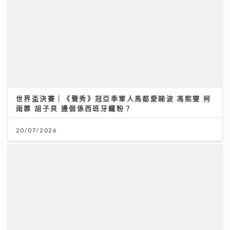
世界盃決賽｜《聲秀》冠亞季軍人馬都愛睇波 馮熙燮 柯
雨霏 胡子貝 邊個係西班牙鐵粉？
20/07/2026