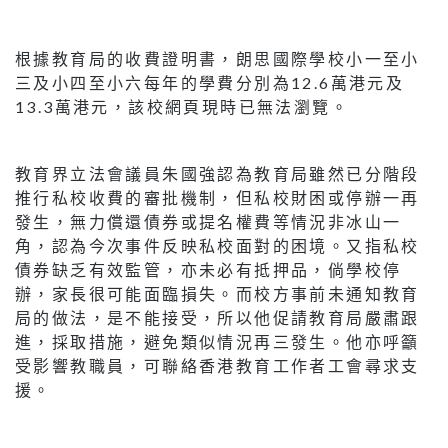
根據教育局的收費證明書，朗思國際學校小一至小
三及小四至小六每年的學費分別為12.6萬港元及
13.3萬港元，該校網頁現時已無法瀏覽。
教育界立法會議員朱國強認為教育局雖然已分階段
推行私校收費的審批機制，但私校財困或停辦一再
發生，無力償還債券或提名權費等情況非冰山一
角，認為今次事件反映私校面對的困境。又指私校
債券缺乏有效監管，亦未必有抵押品，倘學校停
辦，家長很可能面臨損失。而校方事前未通知教育
局的做法，是不能接受，所以他促請教育局嚴肅跟
進，採取措施，避免類似情況再三發生。他亦呼籲
受影響教職員，可聯絡香港教育工作者工會尋求支
援。