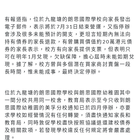
有報道指，位於九龍塘的朗思國際學校向家長發出
電子郵件，表示將於7月31日結束營運，又指停辦
會涉及很多未能預計的開支，更坦言短期內無法向
持有債券的家長退款，有曾購買價值約20萬港元債
券的家長表示，校方有向家長提供支票，但表明只
可在明年1月兌現，欠缺保障，擔心屆時未能如期兌
現。據了解，校方曾與多個潛在買家商討賣盤一段
長時間，惟未能成事，最終決定停辦。
位於九龍塘的朗思國際學校與朗思國際幼稚園其中
一間分校共用同一校舍，教育局表示至今只收到朗
思國際幼稚園的美孚分校通知已於四月停辦，亦要
求學校如經營情況有任何轉變，須盡快通知家長和
教育局，同時敦促學校盡快按照協議退還建校債券
及相關款項，若發現學校違反任何規定將會嚴肅處
理。