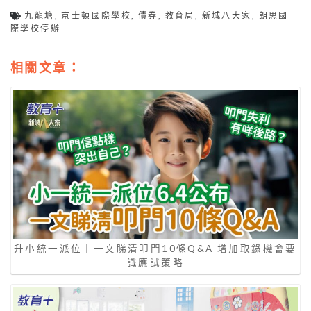
九龍塘
,
京士頓國際學校
,
債券
,
教育局
,
新城八大家
,
朗思國
際學校停辦
相關文章：
升小統一派位｜一文睇清叩門10條Q&A 增加取錄機會要
識應試策略