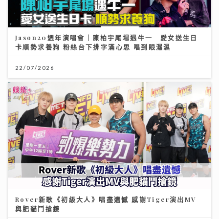
Jason20週年演唱會｜陳柏宇尾場遇牛一 愛女送生日
卡順勢求養狗 粉絲台下排字滿心思 唱到眼濕濕
22/07/2026
Rover新歌《初級大人》唱盡遺憾 感謝Tiger演出MV
與肥貓鬥搶鏡