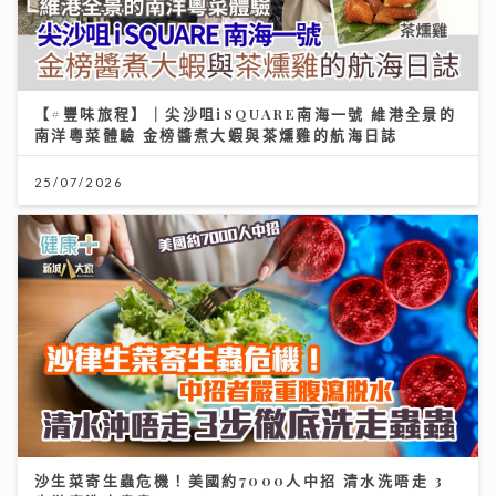
【#豐味旅程】｜尖沙咀iSQUARE南海一號 維港全景的
南洋粵菜體驗 金榜醬煮大蝦與茶燻雞的航海日誌
25/07/2026
沙生菜寄生蟲危機！美國約7000人中招 清水洗唔走 3