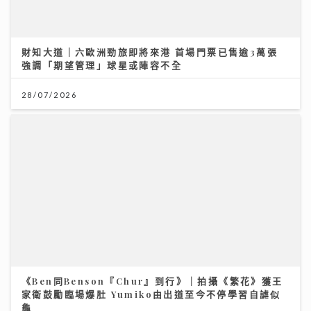
財知大道｜六歐洲勁旅即將來港 首場門票已售逾3萬張
強調「期望管理」球星或陣容不全
28/07/2026
《Ben同Benson『Chur』到行》｜拍攝《繁花》獲王
家衛鼓勵臨場爆肚 Yumiko由出道至今不停學習自謔似
龜