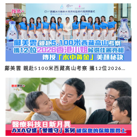
鄺美雲 親赴5100米西藏高山考察 攜12位2026…