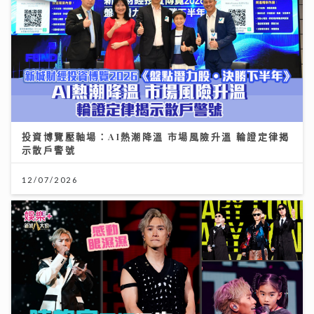
投資博覽壓軸場：AI熱潮降溫 市場風險升溫 輪證定律揭
示散戶警號
12/07/2026