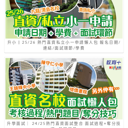
升小 | 25/26 熱門直資私立小一申請懶人包 報名日期/
連結/面試環節/學費
升學面試｜ 24/25熱門直資面試整合 面試過程+奪分技