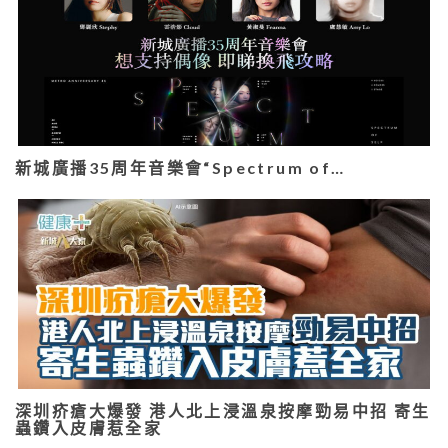
新城廣播35周年音樂會“Spectrum of…
深圳疥瘡大爆發 港人北上浸溫泉按摩勁易中招 寄生
蟲鑽入皮膚惹全家