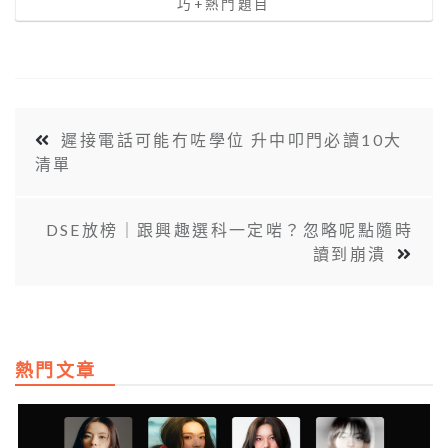
巧+熱門題目
遲接電話可能冇咗學位 升中叩門必讀10大
清單
DSE放榜｜跟興趣選科一定啱？忽略呢點隨時
讀到崩潰
熱門文章