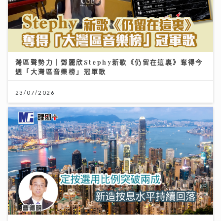
灣區聲勢力｜鄧麗欣Stephy新歌《仍留在這裏》奪得今
週「大灣區音樂榜」冠軍歌
23/07/2026