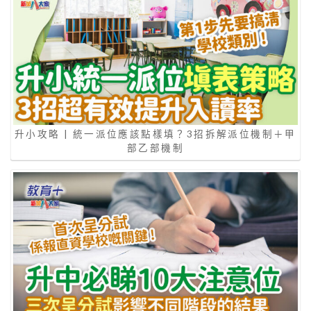
升小攻略 | 統一派位應該點樣填？3招拆解派位機制＋甲
部乙部機制