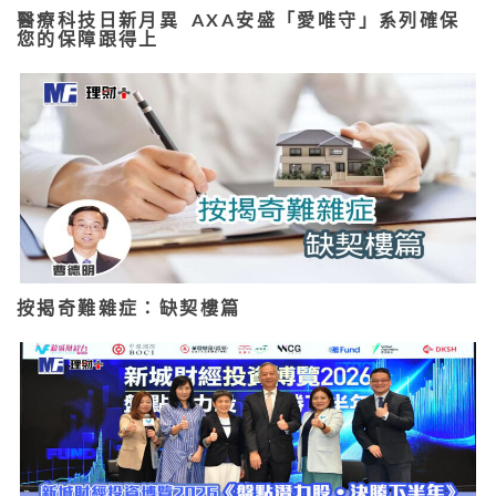
醫療科技日新月異 AXA安盛「愛唯守」系列確保
您的保障跟得上
按揭奇難雜症：缺契樓篇