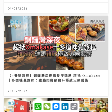
04/08/2026
【#豐味旅程】銅鑼灣深夜備長炭燒鳥 超抵 Omakase
十多道味覺旅程：雞蠔肉雞頸雞肝極致火候藝術
23/07/2026
W
W
M
L
C
h
e
e
i
o