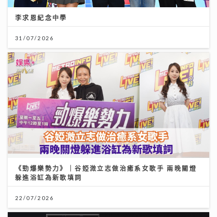
李求恩紀念中學
31/07/2026
《勁爆樂勢力》｜谷婭溦立志做治癒系女歌手 兩晚關燈
躲進浴缸為新歌填詞
22/07/2026