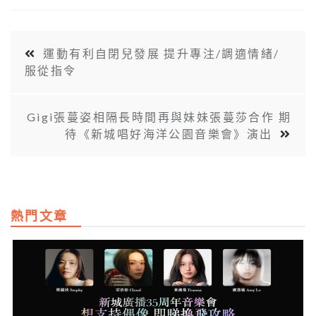
運動有利自閉兒發展 提升專注/調適情緒/
服從指令
Gigi張蔓姿相隔長時間再與妹妹張蔓莎合作 期
待《新城唱好海洋公園音樂會》演出
熱門文章