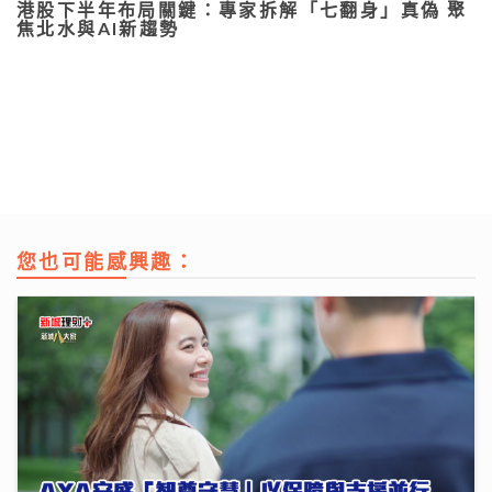
港股下半年布局關鍵：專家拆解「七翻身」真偽 聚
焦北水與AI新趨勢
您也可能感興趣：