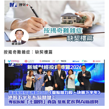
按揭奇難雜症：缺契樓篇