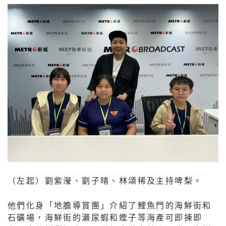
（左起）劉紫瀅、劉子晴、林頌稀及主持啤梨。
他們化身「地膽導賞團」介紹了鯉魚門的海鮮街和
石礦場，海鮮街的瀨尿蝦和蟶子等海產可即揀即