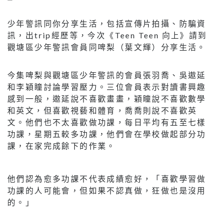
少年警訊同你分享生活，包括宣傳片拍攝、防騙資
訊，出trip經歷等，今次《Teen Teen 向上》請到
觀塘區少年警訊會員同啤梨（葉文輝）分享生活。
今集啤梨與觀塘區少年警訊的會員張羽喬、吳遨延
和李穎瞳討論學習壓力。三位會員表示對讀書興趣
感到一般，遨延說不喜歡畫畫，穎瞳說不喜歡數學
和英文，但喜歡視藝和體育，喬喬則說不喜歡英
文。他們也不太喜歡做功課，每日平均有五至七樣
功課，星期五較多功課，他們會在學校做起部分功
課，在家完成餘下的作業。
他們認為愈多功課不代表成績愈好，「喜歡學習做
功課的人可能會，但如果不認真做，狂做也是沒用
的。」