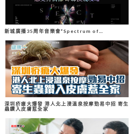
新城廣播35周年音樂會“Spectrum of…
深圳疥瘡大爆發 港人北上浸溫泉按摩勁易中招 寄生
蟲鑽入皮膚惹全家