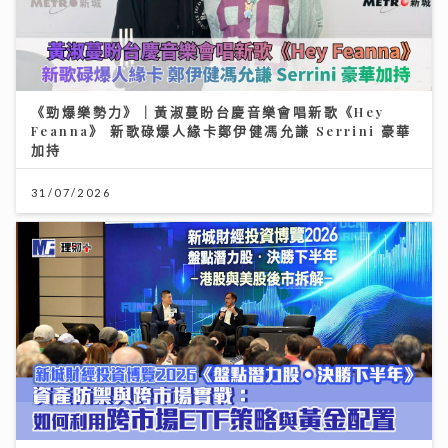
《勁爆樂勢力》｜黃淑蔓盼台慶音樂會唱新歌《Hey
Feanna》 新歌碌爆人緣卡鄭伊健馮允謙 Serrini 豪華
加持
31/07/2026