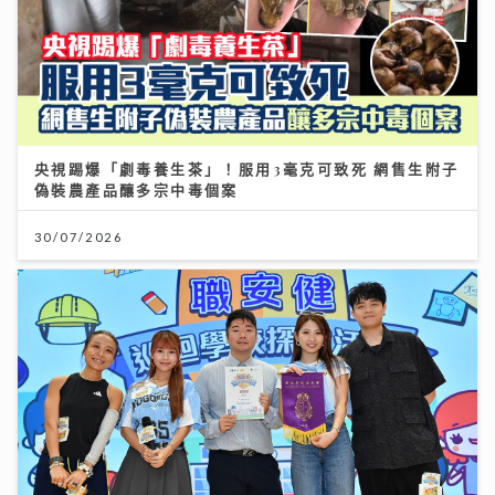
央視踢爆「劇毒養生茶」！服用3毫克可致死 網售生附子
偽裝農產品釀多宗中毒個案
30/07/2026