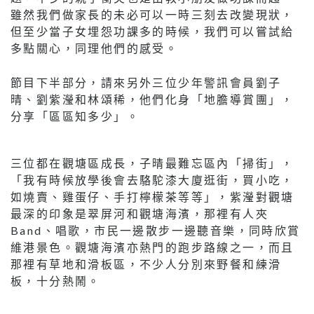
雖然我們做家長的未必可以一時三刻去改變現狀，
但至少當子女埋怨功課多的時候，我們可以嘗試給
多點關心，同理他們的感受。
節目下半部分，請來另外三位少年警訊會員劉子
晴、劉紫瀅和林頌稀，他們化身「地膽導賞團」，
分享「區區知多少」。
三位都在觀塘區成長，子晴最難忘區內「掃街」，
「我有時候放學後會去駱駝漆大廈逛街，買小吃，
如燒賣、雞蛋仔、手打檸檬茶等等」，紫瀅對觀塘
最深的印象是翠屏河和觀塘海濱，那裡有人夾
Band、唱歌，市民一邊散步一邊聽音樂，同時欣賞
維港景色。觀塘海濱亦熱門的跑步路線之一，而且
那裡有草地和滑板區，不少人分別來野餐和練滑
板，十分熱鬧。