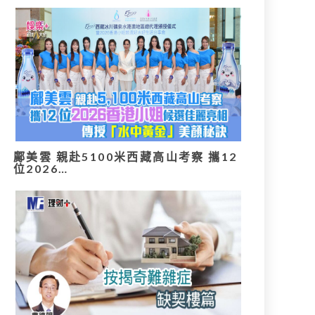
鄺美雲 親赴5100米西藏高山考察 攜12
位2026…