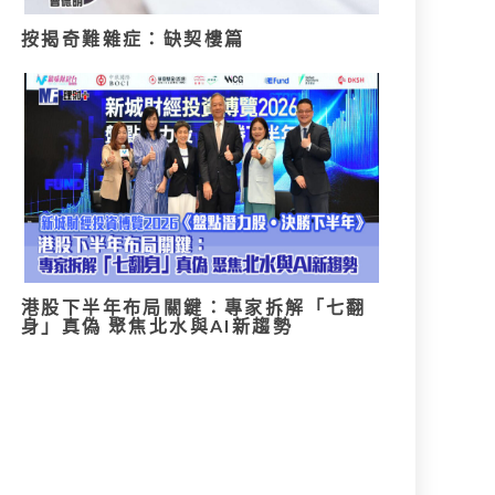
按揭奇難雜症：缺契樓篇
港股下半年布局關鍵：專家拆解「七翻
身」真偽 聚焦北水與AI新趨勢