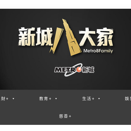
理財+
教育+
生活+
娛
慈善+