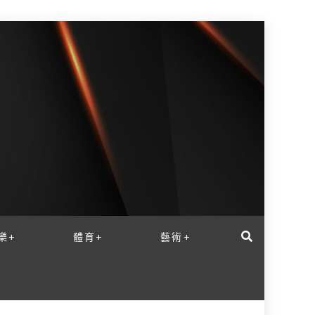
樂+
體育+
藝術+