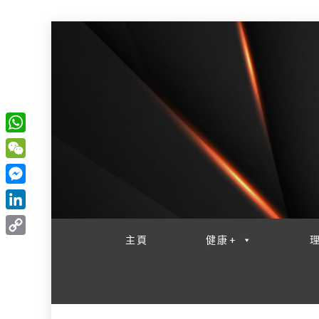
W
一網睇盡 八家大成
h
W
a
e
M
t
C
e
L
s
h
s
i
主頁
健康+
A
C
a
s
n
p
o
t
e
k
p
p
n
e
y
g
d