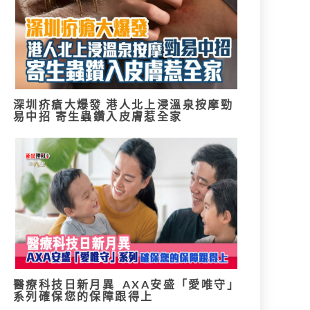
深圳疥瘡大爆發 港人北上浸溫泉按摩勁
易中招 寄生蟲鑽入皮膚惹全家
醫療科技日新月異 AXA安盛「愛唯守」
系列確保您的保障跟得上