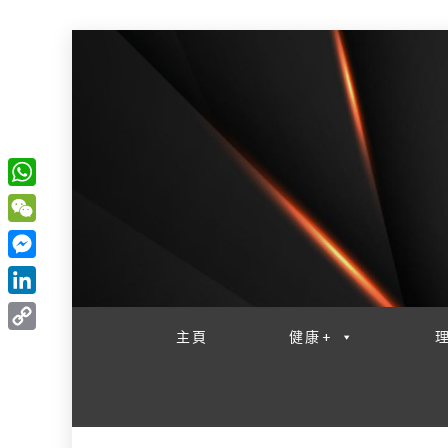
W
一網睇盡 八家大成
h
W
a
e
M
t
C
e
L
s
h
s
i
主頁
健康+
A
C
a
s
n
p
o
t
e
k
p
p
n
e
y
g
d