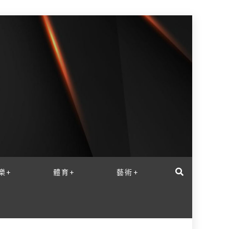
樂+
體育+
藝術+