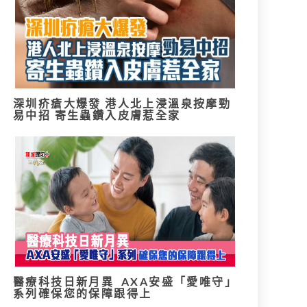
深圳疥瘡大爆發 港人北上浸溫泉按摩勁
易中招 寄生蟲鑽入皮膚惹全家
醫療科技日新月異 AXA安盛「愛唯守」
系列確保您的保障跟得上