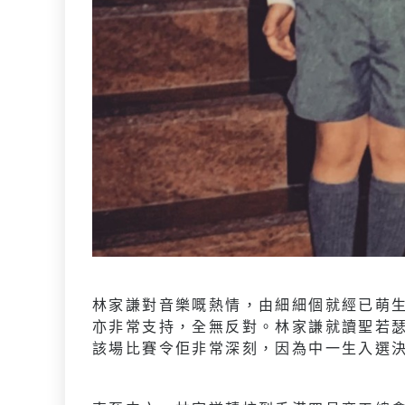
林家謙對音樂嘅熱情，由細細個就經已萌
亦非常支持，全無反對。林家謙就讀聖若
該場比賽令佢非常深刻，因為中一生入選