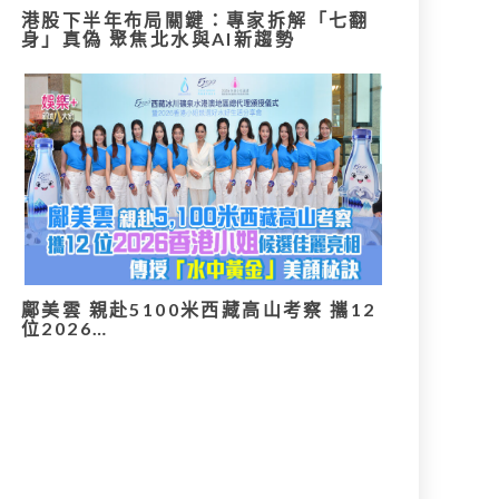
港股下半年布局關鍵：專家拆解「七翻
身」真偽 聚焦北水與AI新趨勢
鄺美雲 親赴5100米西藏高山考察 攜12
位2026…