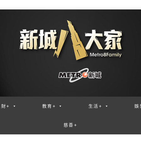
理財+
教育+
生活+
娛
慈善+