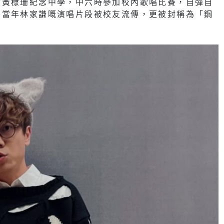
會黃棣珊紀念中學，中六時參加校內歌唱比賽，自彈自
，當年林家謙嘅演唱片段被校友流傳，更被封稱為「鋼