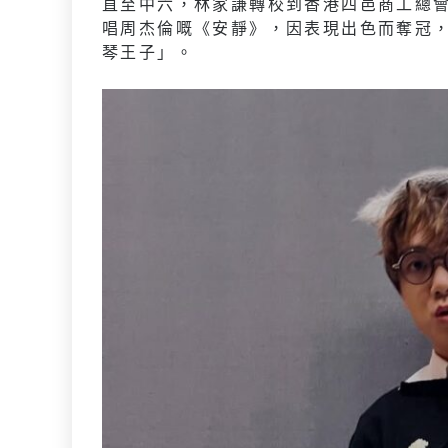
直至中六，林家謙轉校到香港四邑商工總
唱周杰倫嘅《安靜》，因表現出色而奪冠
琴王子」。