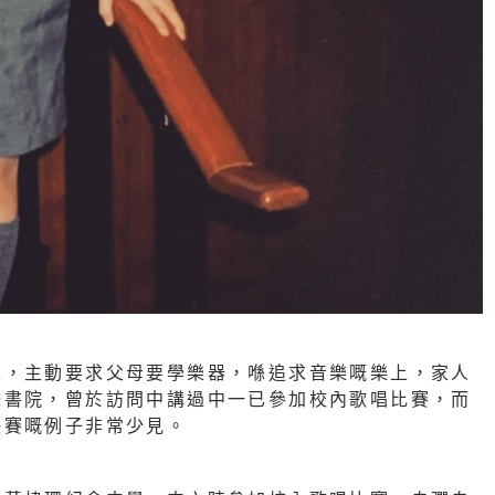
生，主動要求父母要學樂器，喺追求音樂嘅樂上，家人
瑟書院，曾於訪問中講過中一已參加校內歌唱比賽，而
決賽嘅例子非常少見。