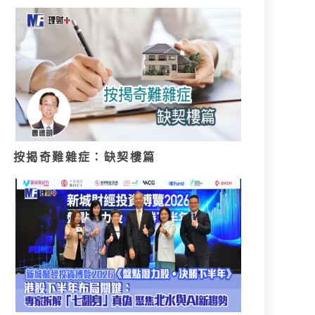
按揭奇難雜症：缺契樓篇