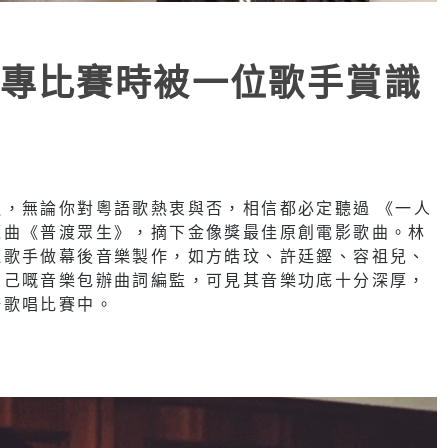
專比賽時被一位歌手賞識
，無論你對粵語歌熱衷與否，相信都必定聽過 《一人
題曲《普渡眾生》，摘下金像獎最佳原創電影歌曲。林
紅歌手做幕後音樂製作，如方皓玟、許廷鏗、容祖兒、
自己嘅音樂包辦曲詞編監，可見其音樂功底十分深厚，
場歌唱比賽中。