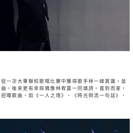
，從一次大專聯校歌唱比賽中獲得歌手林一峰賞識，並
作曲，後來更有幸與偶像林宥嘉一同填詞。直到而家，
歡迎嘅歌曲，如《一人之境》、《時光倒流一句話》、