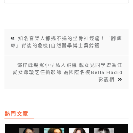
知名音樂人都逃不過的坐骨神經痛！「腳痺
痺」背後的危機|自然醫學博士吳錞銦
鄧梓峰親駕小型私人飛機 載女兒同學遊香江
愛女鄧瓊芝任攝影師 為國際名模Bella Hadid
影靚相
熱門文章