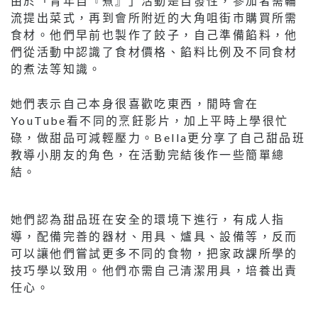
由於「青年自『煮』」活動是自發性，參加者需輪
流提出菜式，再到會所附近的大角咀街市購買所需
食材。他們早前也製作了餃子，自己準備餡料，他
們從活動中認識了食材價格、餡料比例及不同食材
的煮法等知識。
她們表示自己本身很喜歡吃東西，閒時會在
YouTube看不同的烹飪影片，加上平時上學很忙
碌，做甜品可減輕壓力。Bella更分享了自己甜品班
教導小朋友的角色，在活動完結後作一些簡單總
結。
她們認為甜品班在安全的環境下進行，有成人指
導，配備完善的器材、用具、爐具、設備等，反而
可以讓他們嘗試更多不同的食物，把家政課所學的
技巧學以致用。他們亦需自己清潔用具，培養出責
任心。