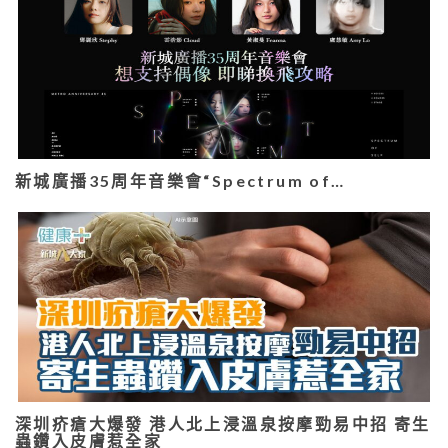
新城廣播35周年音樂會“Spectrum of…
深圳疥瘡大爆發 港人北上浸溫泉按摩勁易中招 寄生
蟲鑽入皮膚惹全家