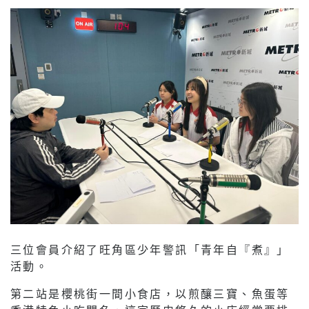
三位會員介紹了旺角區少年警訊「青年自『煮』」
活動。
第二站是櫻桃街一間小食店，以煎釀三寶、魚蛋等