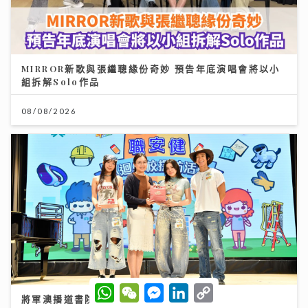
MIRROR新歌與張繼聰緣份奇妙 預告年底演唱會將以小
組拆解Solo作品
08/08/2026
W
W
M
L
C
將軍澳播道書院-中學部
h
e
e
i
o