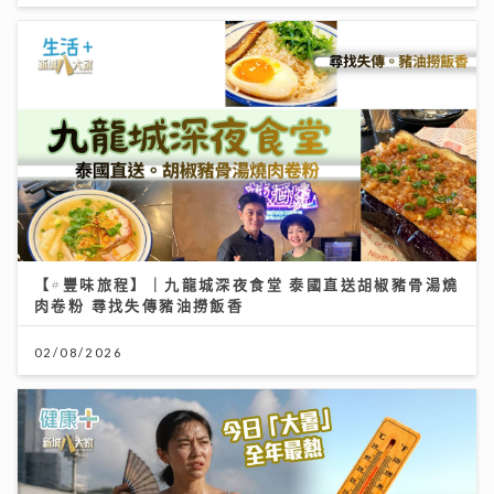
【#豐味旅程】｜九龍城深夜食堂 泰國直送胡椒豬骨湯燒
肉卷粉 尋找失傳豬油撈飯香
02/08/2026