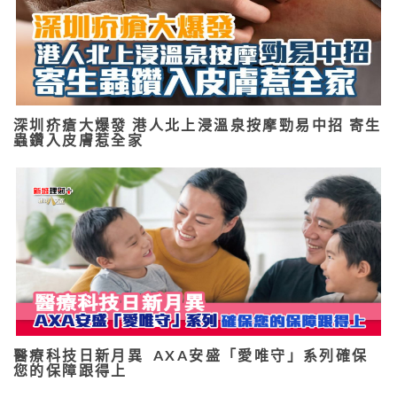
深圳疥瘡大爆發 港人北上浸溫泉按摩勁易中招 寄生
蟲鑽入皮膚惹全家
醫療科技日新月異 AXA安盛「愛唯守」系列確保
您的保障跟得上