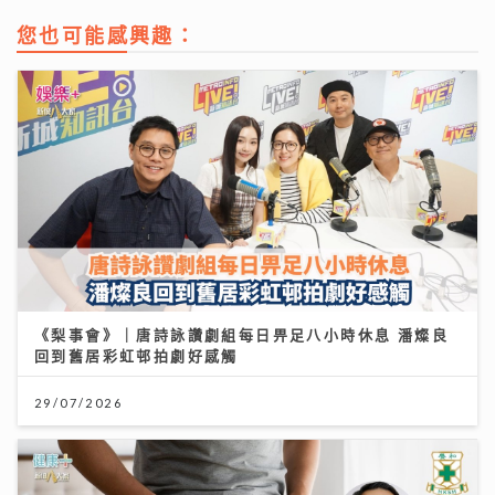
您也可能感興趣：
《梨事會》｜唐詩詠讚劇組每日畀足八小時休息 潘燦良
回到舊居彩虹邨拍劇好感觸
29/07/2026