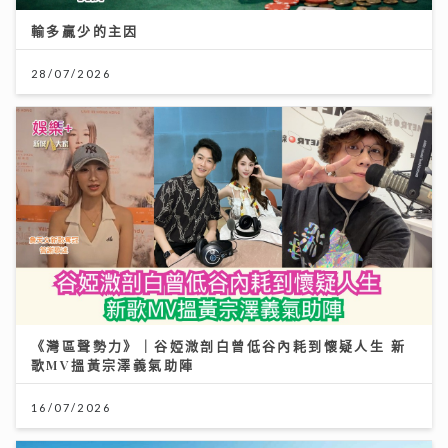
輸多贏少的主因
28/07/2026
《灣區聲勢力》｜谷婭溦剖白曾低谷內耗到懷疑人生 新
歌MV搵黃宗澤義氣助陣
16/07/2026