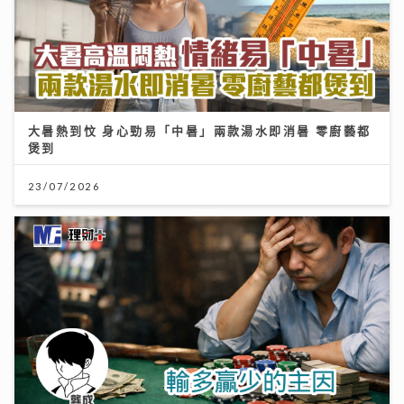
大暑熱到忟 身心勁易「中暑」兩款湯水即消暑 零廚藝都
煲到
23/07/2026