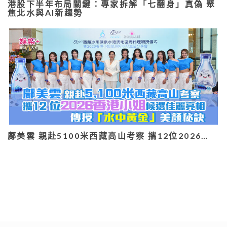
港股下半年布局關鍵：專家拆解「七翻身」真偽 聚
焦北水與AI新趨勢
鄺美雲 親赴5100米西藏高山考察 攜12位2026…