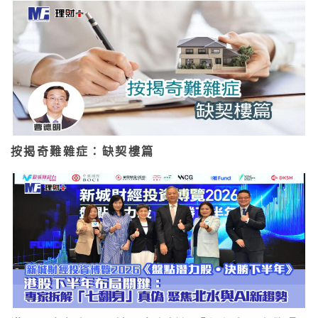
按揭奇難雜症：缺契樓篇