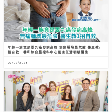
年輕一族竟是睪丸癌發病高峰 無痛腫塊最危險 醫生教1
招自救｜養和綜合腫瘤科中心副主任潘明駿醫生
09/07/2026