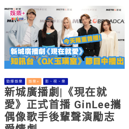
勁爆娛樂
娛樂+
影、視、樂
新城廣播劇|《現在就
愛》正式首播 GinLee攜
偶像歌手後輩聲演勵志