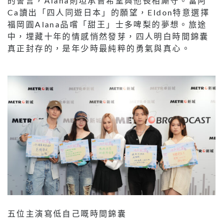
的誓言，Alana則坦承曾希望與他長相廝守。當阿
Ca讀出「四人同遊日本」的願望，Eldon特意選擇
福岡圓Alana品嚐「甜王」士多啤梨的夢想。旅途
中，埋藏十年的情感悄然發芽，四人明白時間錦囊
真正封存的，是年少時最純粹的勇氣與真心。
五位主演寫低自己嘅時間錦囊