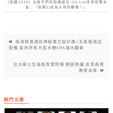
《勁爆2024》女歌手們的勁爆感言 Gin Lee李幸倪奪女
金：「很開心成為父母的驕傲！」
珠海棕泉酒店神秘東方設計風+五星級酒店
配備 區內罕有大型水療SPA城大翻新
北大碩士生淪為食堂阿姨 網民熱議 反思高等
教育本質
熱門文章