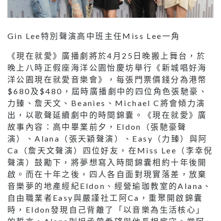
Gin Lee特別聲演高中班主任Miss Lee一角
《現在就愛》廣播劇將於4月25日晚搬上舞台，於
晚上八時正假座海洋公園怡慶坊舉行《新城唱好海
洋公園現在就愛音樂會》，每張門票價錢分為港幣
$680及$480，屆時廣播劇中的四位角色張馳豪、
力臻、詹天文、Beanies、Michael C將會傾力演
出，以歌聲延續劇中的時間錦囊。《現在就愛》廣
故事內容：高中畢業前夕，Eldon（張馳豪聲
演）、Alana（張天穎聲演）、Easy（力臻）與阿
Ca（詹天文聲演）四位好友，在Miss Lee（李幸倪
聲演）鼓勵下，將夢想寫入時間錦囊相約十年後開
啟。而在十年之後，四人各自面對現實落差，放棄
音樂夢的地產經紀Eldon、經營瑜珈教室的Alana、
自由職業者Easy與嚴謹社工阿Ca，重聚開啟錦囊
時，Eldon發現自己背離了「以音樂為生活核心」