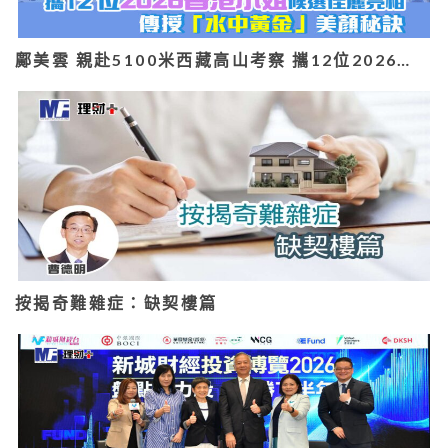
鄺美雲 親赴5100米西藏高山考察 攜12位2026…
按揭奇難雜症：缺契樓篇