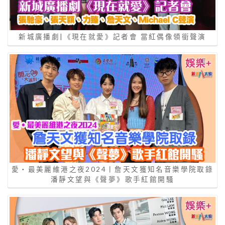
新城廣播劇|《現在就愛》記者會 當紅偶像領銜聲演
愛‧最美麗維港之夜2024丨詹天文獲知名音樂學院取錄
潘靜文望與《聲夢》歌手紅館開騷