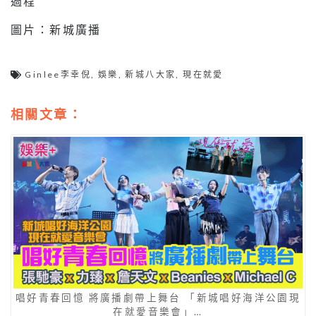
過程
圖片：新城廣播
Ginlee李幸倪
,
娛樂
,
新城八大家
,
現在就愛
相關文章：
唱好青春回憶 將廣播劇帶上舞台 「新城唱好海洋公園現
在就愛音樂會」…