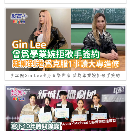
李幸倪Gin Lee出身音樂世家 曾為學業婉拒歌手簽約