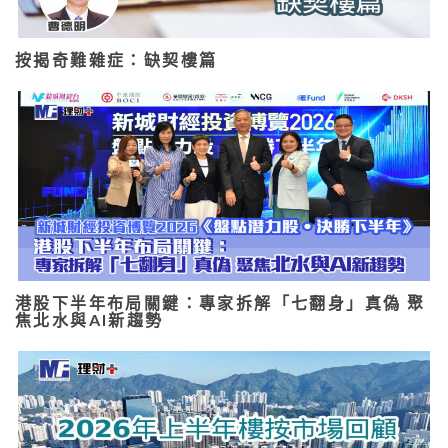
按揭奇難雜症：缺契樓篇
港股下半年布局關鍵：專家拆解「七翻身」真偽 聚
焦北水與AI新趨勢