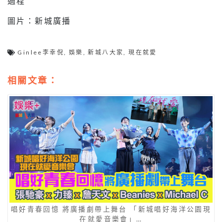
過程
圖片：新城廣播
Ginlee李幸倪
,
娛樂
,
新城八大家
,
現在就愛
相關文章：
唱好青春回憶 將廣播劇帶上舞台 「新城唱好海洋公園現
在就愛音樂會」…