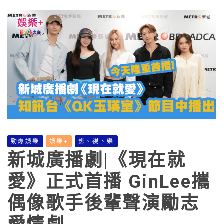
勁爆娛樂
娛樂+
影、視、樂
新城廣播劇|《現在就
愛》正式首播 GinLee攜
偶像歌手後輩聲演勵志