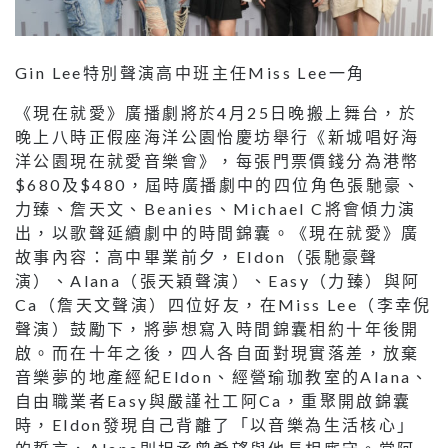
Gin Lee特別聲演高中班主任Miss Lee一角
《現在就愛》廣播劇將於4月25日晚搬上舞台，於
晚上八時正假座海洋公園怡慶坊舉行《新城唱好海
洋公園現在就愛音樂會》，每張門票價錢分為港幣
$680及$480，屆時廣播劇中的四位角色張馳豪、
力臻、詹天文、Beanies、Michael C將會傾力演
出，以歌聲延續劇中的時間錦囊。《現在就愛》廣
故事內容：高中畢業前夕，Eldon（張馳豪聲
演）、Alana（張天穎聲演）、Easy（力臻）與阿
Ca（詹天文聲演）四位好友，在Miss Lee（李幸倪
聲演）鼓勵下，將夢想寫入時間錦囊相約十年後開
啟。而在十年之後，四人各自面對現實落差，放棄
音樂夢的地產經紀Eldon、經營瑜珈教室的Alana、
自由職業者Easy與嚴謹社工阿Ca，重聚開啟錦囊
時，Eldon發現自己背離了「以音樂為生活核心」