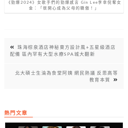
《勁爆2024》女歌手們的勁爆感言 Gin Lee李幸倪奪女
金：「很開心成為父母的驕傲！」
珠海棕泉酒店神秘東方設計風+五星級酒店
配備 區內罕有大型水療SPA城大翻新
北大碩士生淪為食堂阿姨 網民熱議 反思高等
教育本質
熱門文章