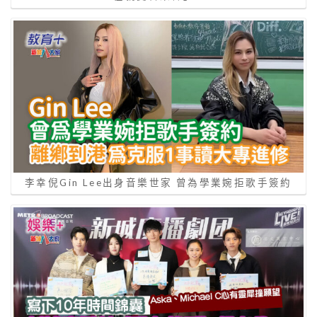
李幸倪Gin Lee出身音樂世家 曾為學業婉拒歌手簽約