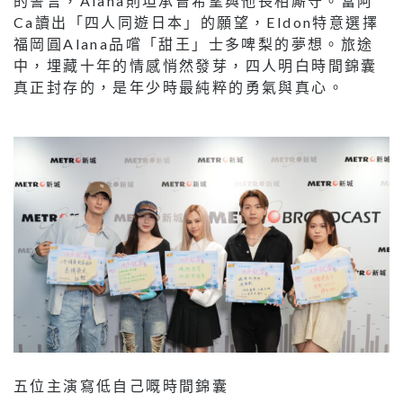
的誓言，Alana則坦承曾希望與他長相廝守。當阿
Ca讀出「四人同遊日本」的願望，Eldon特意選擇
福岡圓Alana品嚐「甜王」士多啤梨的夢想。旅途
中，埋藏十年的情感悄然發芽，四人明白時間錦囊
真正封存的，是年少時最純粹的勇氣與真心。
五位主演寫低自己嘅時間錦囊