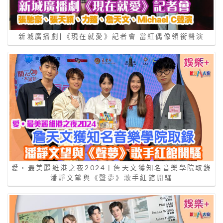
新城廣播劇|《現在就愛》記者會 當紅偶像領銜聲演
愛‧最美麗維港之夜2024丨詹天文獲知名音樂學院取錄
潘靜文望與《聲夢》歌手紅館開騷