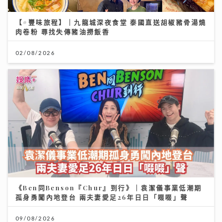
【#豐味旅程】｜九龍城深夜食堂 泰國直送胡椒豬骨湯燒
肉卷粉 尋找失傳豬油撈飯香
02/08/2026
《Ben同Benson『Chur』到行》｜袁潔儀事業低潮期
孤身勇闖內地登台 兩夫妻愛足26年日日「啜啜」聲
09/08/2026