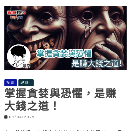
投資
理財+
掌握貪婪與恐懼，是賺
大錢之道！
01/04/2025