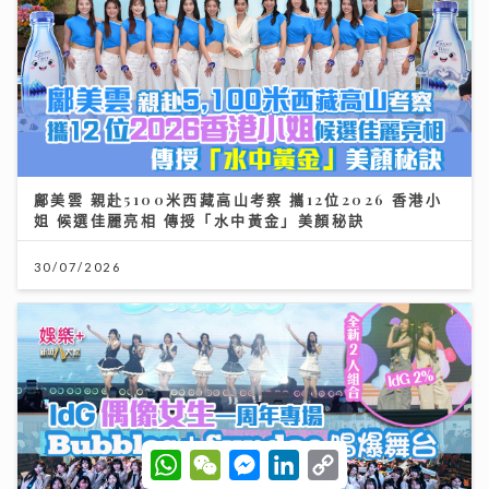
鄺美雲 親赴5100米西藏高山考察 攜12位2026 香港小
姐 候選佳麗亮相 傳授「水中黃金」美顏秘訣
30/07/2026
W
W
M
L
C
h
e
e
i
o