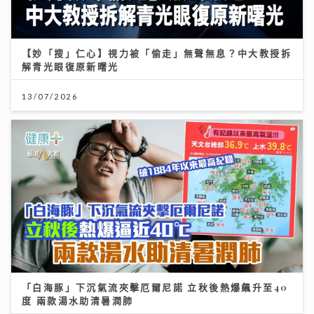
【妙「搜」仁心】視力被「偷走」無聲無息？中大教授拆
解青光眼復原新曙光
13/07/2026
「白海豚」下沉氣流夾擊厄爾尼諾 立秋後熱爆飆升至40
度 兩款湯水助清暑潤肺