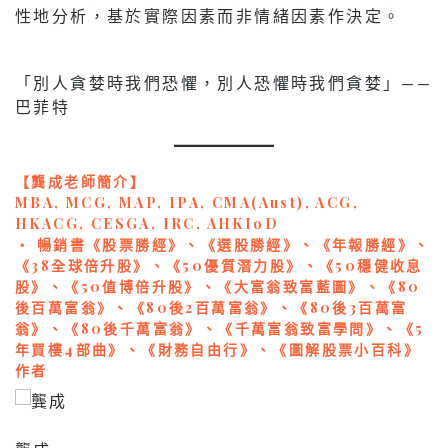
性地分析，基於實際因素而非情緒因素作決定。
「別人貪婪時我們恐懼，別人恐懼時我們貪婪」——
巴菲特
【龔成老師簡介】
MBA, MCG, MAP, IPA, CMA(Aust), ACG,
HKACG, CESGA, IRC, AHKIoD
‧ 暢銷書《股票勝經》、《選股勝經》、《年報勝經》、
《38全球倍升股》、《50優質潛力股》、《50穩健收息
股》、《50值博倍升股》、《大富翁致富藍圖》、《80
後百萬富翁》、《80後2百萬富翁》、《80後3百萬富
翁》、《80後千萬富翁》、《千萬富翁致富學問》、《5
年買樓4部曲》、《財務自由行》、《圖解股票小百科》
作者