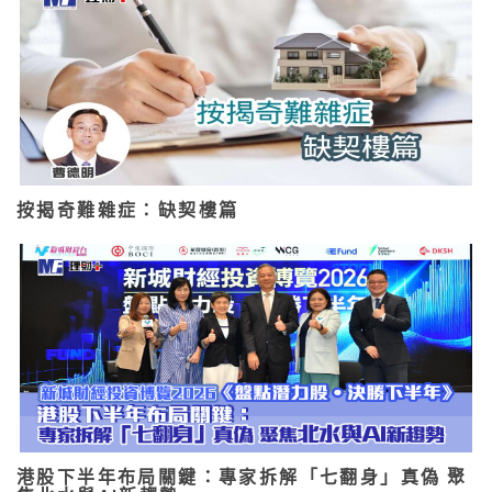
按揭奇難雜症：缺契樓篇
港股下半年布局關鍵：專家拆解「七翻身」真偽 聚