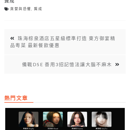
龔成
貪婪與恐懼
,
龔成
珠海棕泉酒店五星級標準打造 東方御宴精
品粵菜 最新餐飲優惠
備戰DSE 善用3招記憶法讓大腦不麻木
熱門文章