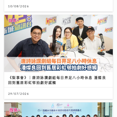
10/08/2026
《梨事會》｜唐詩詠讚劇組每日畀足八小時休息 潘燦良
回到舊居彩虹邨拍劇好感觸
29/07/2026