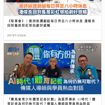
《梨事會》｜唐詩詠讚劇組每日畀足八小時休息 潘燦良
回到舊居彩虹邨拍劇好感觸
29/07/2026
「賽馬會青少年體育記者計劃」為業界傳承 AI時代！體
育記者為何仍無可取代？傳媒人導師與學員熱血對話