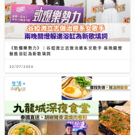
《勁爆樂勢力》｜谷婭溦立志做治癒系女歌手 兩晚關燈
躲進浴缸為新歌填詞
22/07/2026