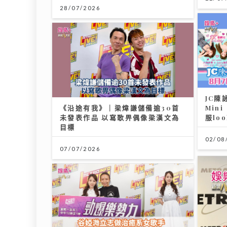
28/07/2026
JC陳
《沿途有我》｜梁煒謙儲備逾30首
Min
未發表作品 以寫歌畀偶像梁漢文為
服lo
目標
02/08
07/07/2026