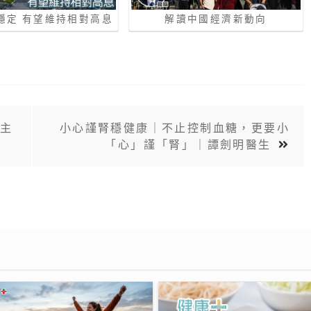
穩定 有望維持相對高息
解讀中國經濟新動向
空主
小心謹腎穩健康｜不止控制血糖，更要小
「心」謹「腎」｜譚劍明醫生