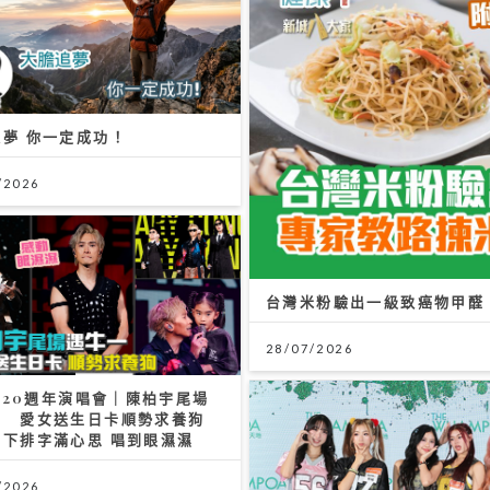
夢 你一定成功！
/2026
台灣米粉驗出一級致癌物甲醛！
28/07/2026
on20週年演唱會｜陳柏宇尾場
一 愛女送生日卡順勢求養狗
台下排字滿心思 唱到眼濕濕
/2026