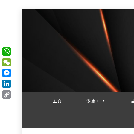
W
一網睇盡 八家大成
h
W
a
e
M
t
C
e
L
s
h
s
i
主頁
健康+
A
C
a
s
n
p
o
t
e
k
p
p
n
e
y
g
d