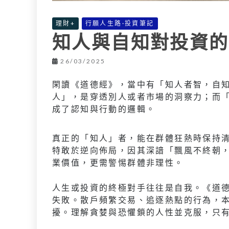
理財+
行願人生路·投資筆記
知人與自知對投資的
26/03/2025
閑讀《道德經》，當中有「知人者智，自
人」，是穿透別人或者市場的洞察力；而
成了認知與行動的邏輯。
真正的「知人」者，能在群體狂熱時保持
特敢於逆向佈局，因其深諳「飄風不終朝
業價值，更需警惕群體非理性。
人生或投資的終極對手往往是自我。《道
失敗。散戶頻繁交易、追逐熱點的行為，
擾。理解貪婪與恐懼鎖的人性並克服，只