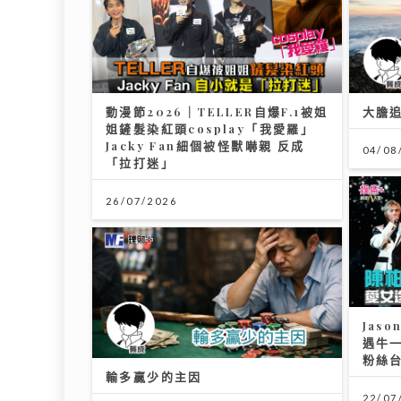
動漫節2026｜TELLER自爆F.1被姐
大膽追
姐鏟髮染紅頭cosplay「我愛羅」
Jacky Fan細個被怪獸嚇親 反成
04/08
「拉打迷」
26/07/2026
Jas
遇牛
粉絲
輸多贏少的主因
22/07