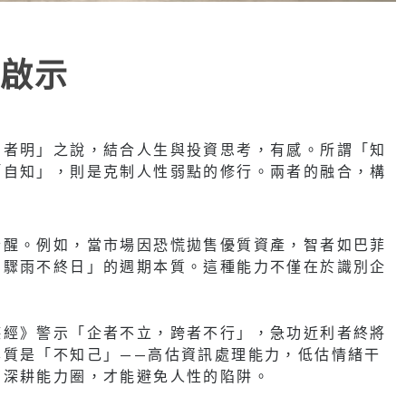
啟示
知者明」之說，結合人生與投資思考，有感。所謂「知
「自知」，則是克制人性弱點的修行。兩者的融合，構
清醒。例如，當市場因恐慌拋售優質資產，智者如巴菲
，驟雨不終日」的週期本質。這種能力不僅在於識別企
德經》警示「企者不立，跨者不行」，急功近利者終將
本質是「不知己」——高估資訊處理能力，低估情緒干
有深耕能力圈，才能避免人性的陷阱。