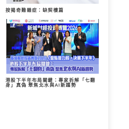
按揭奇難雜症：缺契樓篇
港股下半年布局關鍵：專家拆解「七翻
身」真偽 聚焦北水與AI新趨勢