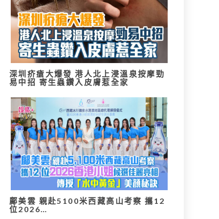
深圳疥瘡大爆發 港人北上浸溫泉按摩勁
易中招 寄生蟲鑽入皮膚惹全家
鄺美雲 親赴5100米西藏高山考察 攜12
位2026…