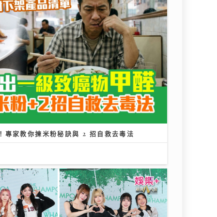
專家教你揀米粉秘訣與 2 招自救去毒法