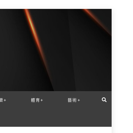
樂+
體育+
藝術+