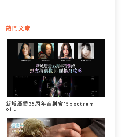
熱門文章
新城廣播35周年音樂會“Spectrum
of…