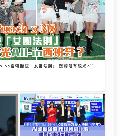
h x N5自帶睇波「女團法則」 邊隊咁有眼光All-