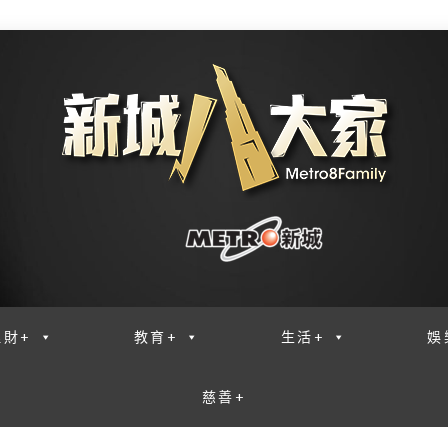
理財+
教育+
生活+
娛
慈善+